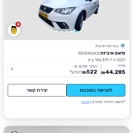
4
בפריסה ארצית
סיאט איביזה
REFERENCE
2021
יד 1
146,379 ק״מ
מחיר
החזר חודשי מ-
522
44,285
₪
לחודש
*
₪
לפגישה בסוכנות
יצירת קשר
*חישוב ההחזר מפורט ב
תקנון