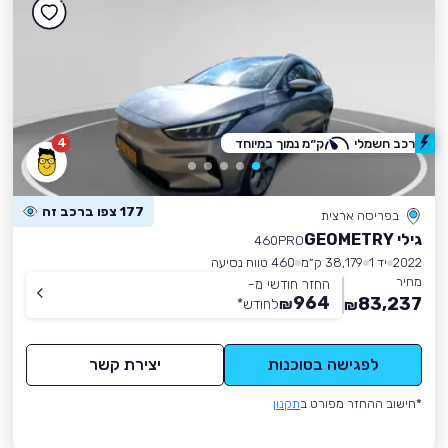
4
רכב חשמלי
ק״מ נמוך במיוחד
177 צפו ברכב זה
בפריסה ארצית
גילי GEOMETRY
460PRO
2022
יד 1
38,179 ק״מ
460 טווח נסיעה
מחיר
החזר חודשי מ-
964
83,237
₪
לחודש
*
₪
לפגישה בסוכנות
יצירת קשר
*חישוב ההחזר מפורט ב
תקנון