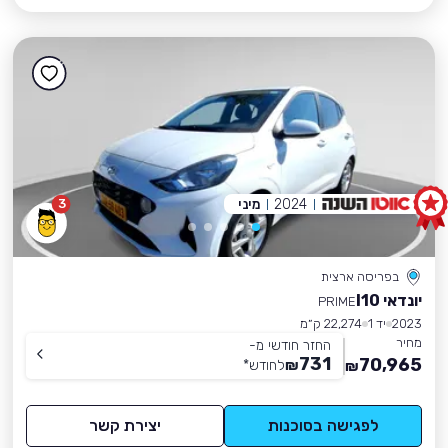
2024
מיני
3
בפריסה ארצית
יונדאי I10
PRIME
2023
יד 1
22,274 ק״מ
מחיר
החזר חודשי מ-
731
70,965
₪
לחודש
*
₪
לפגישה בסוכנות
יצירת קשר