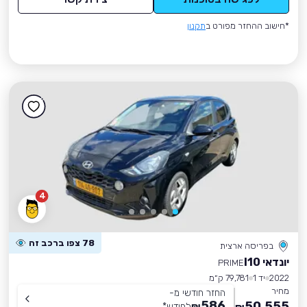
*חישוב ההחזר מפורט ב
תקנון
4
78 צפו ברכב זה
בפריסה ארצית
יונדאי I10
PRIME
2022
יד 1
79,781 ק״מ
מחיר
החזר חודשי מ-
586
50,555
₪
לחודש
*