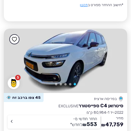
*חישוב ההחזר מפורט ב
תקנון
5
45 צפו ברכב זה
בפריסה ארצית
סיטרואן C4 ספייסטורר
EXCLUSIVE
2022
יד 1
80,984 ק״מ
מחיר
החזר חודשי מ-
553
47,759
₪
לחודש
*
₪