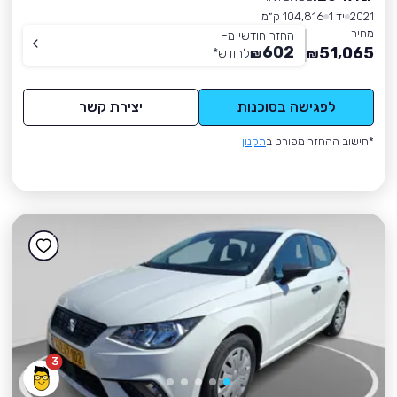
2021
יד 1
104,816 ק״מ
מחיר
החזר חודשי מ-
602
51,065
₪
לחודש
*
₪
לפגישה בסוכנות
יצירת קשר
*חישוב ההחזר מפורט ב
תקנון
3