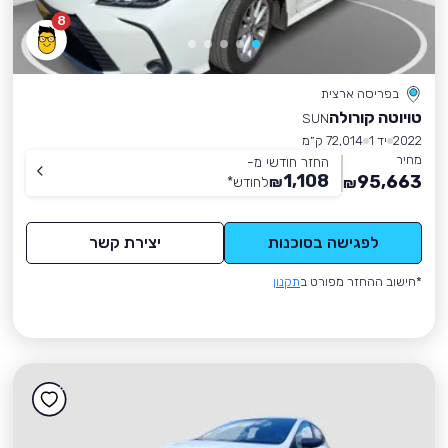
8
בפריסה ארצית
טויוטה קורולה
SUN
2022
יד 1
72,014 ק״מ
מחיר
החזר חודשי מ-
1,108
95,663
₪
לחודש
*
₪
לפגישה בסוכנות
יצירת קשר
*חישוב ההחזר מפורט ב
תקנון