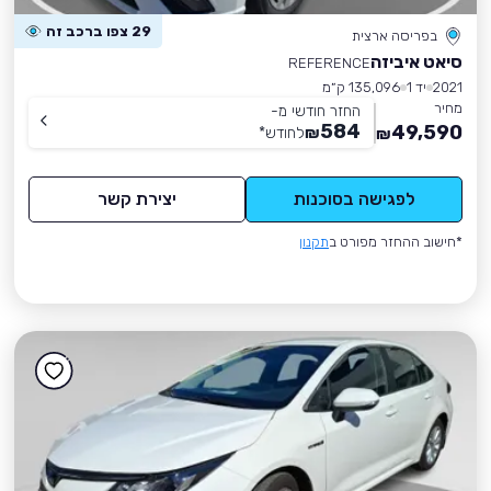
29 צפו ברכב זה
בפריסה ארצית
סיאט איביזה
REFERENCE
2021
יד 1
135,096 ק״מ
מחיר
החזר חודשי מ-
584
49,590
₪
לחודש
*
₪
לפגישה בסוכנות
יצירת קשר
*חישוב ההחזר מפורט ב
תקנון