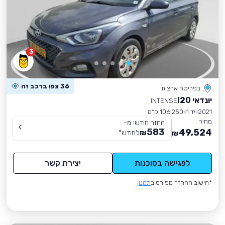
3
36 צפו ברכב זה
בפריסה ארצית
יונדאי I20
INTENSE
2021
יד 1
106,250 ק״מ
מחיר
החזר חודשי מ-
583
49,524
₪
לחודש
*
₪
לפגישה בסוכנות
יצירת קשר
*חישוב ההחזר מפורט ב
תקנון