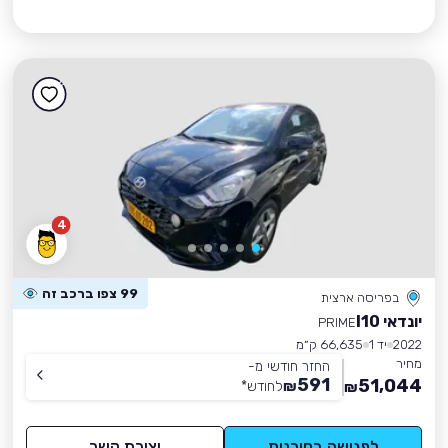
4
99 צפו ברכב זה
בפריסה ארצית
יונדאי I10
PRIME
2022
יד 1
66,635 ק״מ
מחיר
החזר חודשי מ-
591
51,044
₪
לחודש
*
₪
לפגישה בסוכנות
יצירת קשר