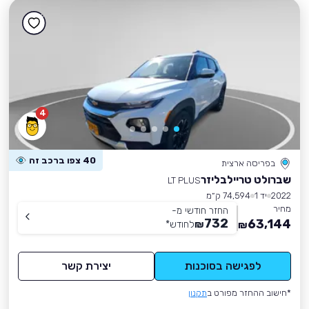
4
40 צפו ברכב זה
בפריסה ארצית
שברולט טריילבליזר
LT PLUS
2022
יד 1
74,594 ק״מ
מחיר
החזר חודשי מ-
732
63,144
₪
לחודש
*
₪
לפגישה בסוכנות
יצירת קשר
*חישוב ההחזר מפורט ב
תקנון