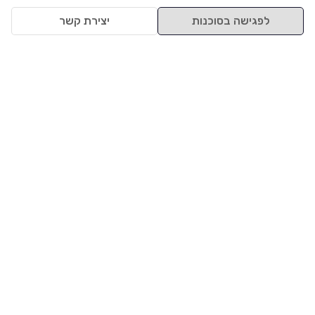
לפגישה בסוכנות
יצירת קשר
למעלה
רכבים
מי אנחנו
סננים מומלצים
מסחריות
מגזין
תקנון
משאיות
אינדקס סוכנויות
נגישות
בדיקת מימון
שאלות ותשובות
מדיניות פרטיות
טרייד אין
אבטחת מידע
מחקר