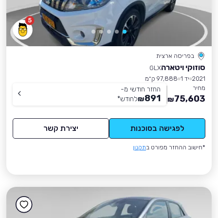
5
בפריסה ארצית
סוזוקי ויטארה
GLX
2021
יד 1
97,888 ק״מ
מחיר
החזר חודשי מ-
891
75,603
₪
לחודש
*
₪
לפגישה בסוכנות
יצירת קשר
*חישוב ההחזר מפורט ב
תקנון