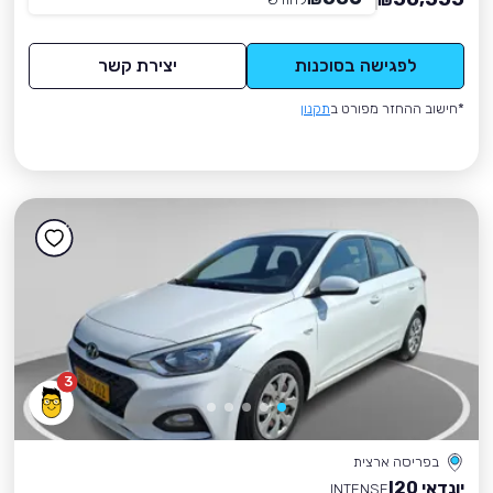
₪
לפגישה בסוכנות
יצירת קשר
*חישוב ההחזר מפורט ב
תקנון
3
בפריסה ארצית
יונדאי I20
INTENSE