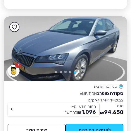
7
בפריסה ארצית
סקודה סופרב
AMBITION
2022
יד 1
94,174 ק״מ
מחיר
החזר חודשי מ-
1,096
94,650
₪
לחודש
*
₪
לפגישה בסוכנות
יצירת קשר