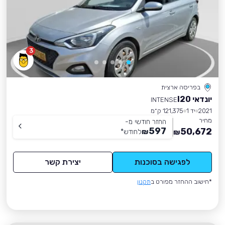
3
בפריסה ארצית
יונדאי I20
INTENSE
2021
יד 1
121,375 ק״מ
מחיר
החזר חודשי מ-
597
50,672
₪
לחודש
*
₪
לפגישה בסוכנות
יצירת קשר
*חישוב ההחזר מפורט ב
תקנון