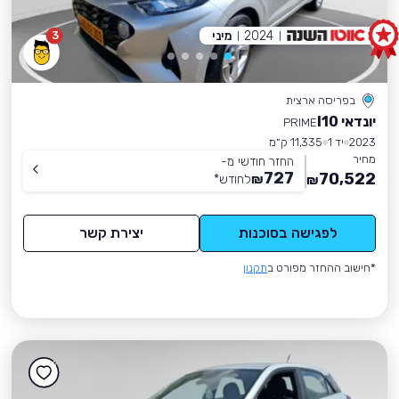
2024
מיני
3
בפריסה ארצית
יונדאי I10
PRIME
2023
יד 1
11,335 ק״מ
מחיר
החזר חודשי מ-
727
70,522
₪
לחודש
*
₪
לפגישה בסוכנות
יצירת קשר
*חישוב ההחזר מפורט ב
תקנון