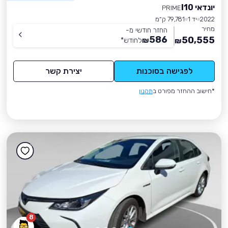
יונדאי I10
PRIME
2022
יד 1
79,781 ק״מ
מחיר
החזר חודשי מ-
586
50,555
₪
לחודש
*
₪
לפגישה בסוכנות
יצירת קשר
*חישוב ההחזר מפורט ב
תקנון
8