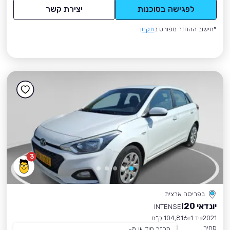
לפגישה בסוכנות
יצירת קשר
*חישוב ההחזר מפורט ב
תקנון
3
בפריסה ארצית
יונדאי I20
INTENSE
2021
יד 1
104,816 ק״מ
מחיר
החזר חודשי מ-