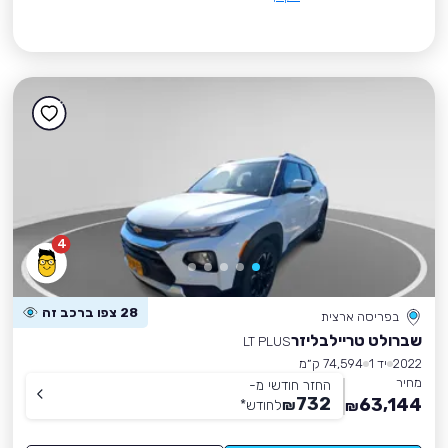
4
28 צפו ברכב זה
בפריסה ארצית
שברולט טריילבליזר
LT PLUS
2022
יד 1
74,594 ק״מ
מחיר
החזר חודשי מ-
732
63,144
₪
לחודש
*
₪