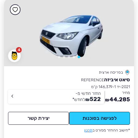
4
בפריסה ארצית
סיאט איביזה
REFERENCE
2021
יד 1
146,379 ק״מ
מחיר
החזר חודשי מ-
522
44,285
₪
לחודש
*
₪
לפגישה בסוכנות
יצירת קשר
*חישוב ההחזר מפורט ב
תקנון