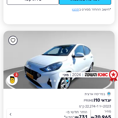
*חישוב ההחזר מפורט ב
תקנון
2024
מיני
3
בפריסה ארצית
יונדאי I10
PRIME
2023
יד 1
22,274 ק״מ
מחיר
החזר חודשי מ-
731
70,965
₪
לחודש
*
₪