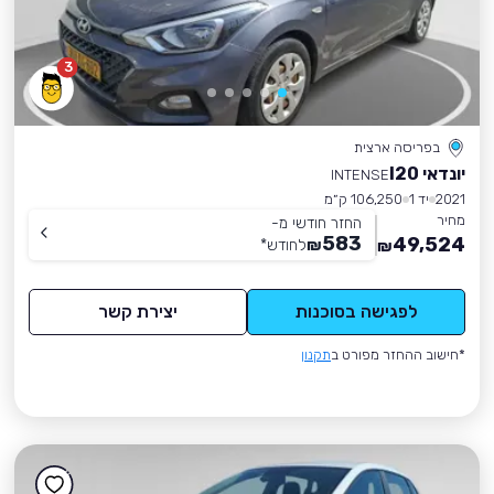
3
בפריסה ארצית
יונדאי I20
INTENSE
2021
יד 1
106,250 ק״מ
מחיר
החזר חודשי מ-
583
49,524
₪
לחודש
*
₪
לפגישה בסוכנות
יצירת קשר
*חישוב ההחזר מפורט ב
תקנון