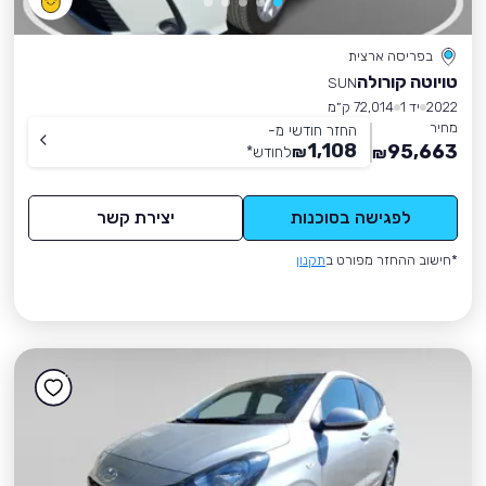
בפריסה ארצית
טויוטה קורולה
SUN
2022
יד 1
72,014 ק״מ
מחיר
החזר חודשי מ-
1,108
95,663
₪
לחודש
*
₪
לפגישה בסוכנות
יצירת קשר
*חישוב ההחזר מפורט ב
תקנון