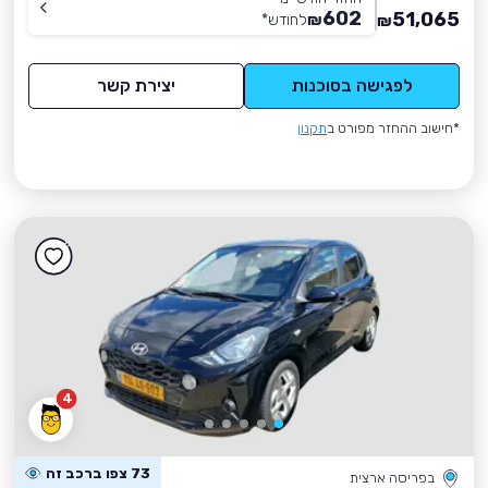
602
51,065
₪
לחודש
*
₪
לפגישה בסוכנות
יצירת קשר
*חישוב ההחזר מפורט ב
תקנון
4
73 צפו ברכב זה
בפריסה ארצית