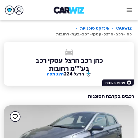
CARWIZ
›
אינדקס סוכנויות
›
כהן-רכב-הרצל-עסקי-רכב-בעמ-רחובות
כהן רכב הרצל עסקי רכב
בע""מ רחובות
הרצל 224
הצג מפה
פתוח בשבת
רכבים בקרבת הסוכנות