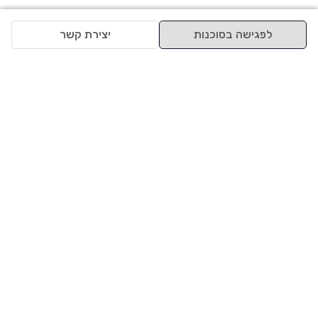
לפגישה בסוכנות
יצירת קשר
למעלה
רכבים
מי אנחנו
סננים מומלצים
מסחריות
מגזין
תקנון
משאיות
אינדקס סוכנויות
נגישות
בדיקת מימון
שאלות ותשובות
מדיניות פרטיות
טרייד אין
אבטחת מידע
מחקר