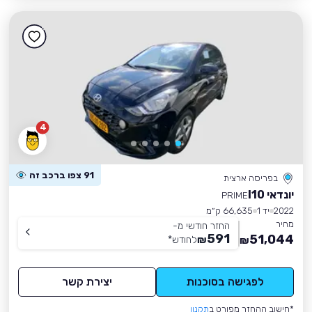
4
91 צפו ברכב זה
בפריסה ארצית
יונדאי I10
PRIME
2022
יד 1
66,635 ק״מ
מחיר
החזר חודשי מ-
591
51,044
₪
לחודש
*
₪
לפגישה בסוכנות
יצירת קשר
*חישוב ההחזר מפורט ב
תקנון