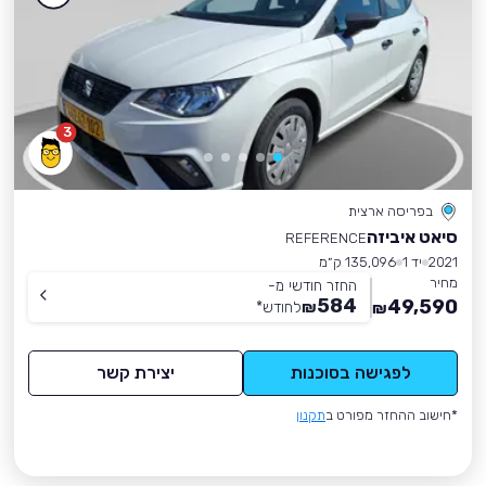
3
בפריסה ארצית
סיאט איביזה
REFERENCE
2021
יד 1
135,096 ק״מ
מחיר
החזר חודשי מ-
584
49,590
₪
לחודש
*
₪
לפגישה בסוכנות
יצירת קשר
*חישוב ההחזר מפורט ב
תקנון