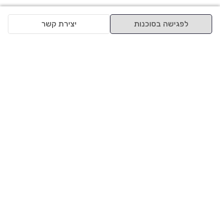
לפגישה בסוכנות
יצירת קשר
למעלה
רכבים
מי אנחנו
סננים מומלצים
מסחריות
מגזין
תקנון
משאיות
אינדקס סוכנויות
נגישות
בדיקת מימון
שאלות ותשובות
מדיניות פרטיות
טרייד אין
אבטחת מידע
מחקר