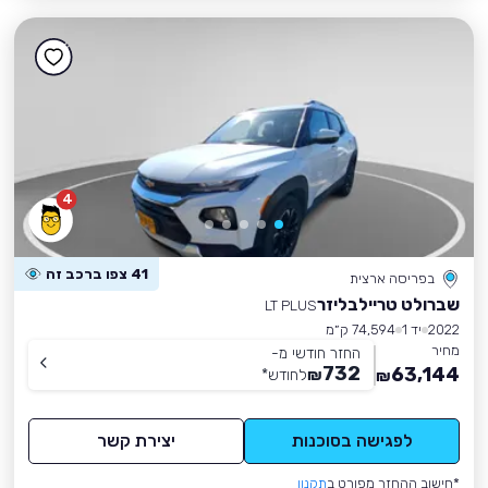
4
41 צפו ברכב זה
בפריסה ארצית
שברולט טריילבליזר
LT PLUS
2022
יד 1
74,594 ק״מ
מחיר
החזר חודשי מ-
732
63,144
₪
לחודש
*
₪
לפגישה בסוכנות
יצירת קשר
*חישוב ההחזר מפורט ב
תקנון