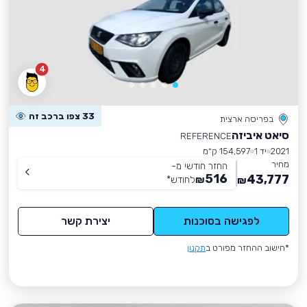
4
33 צפו ברכב זה
בפריסה ארצית
סיאט איביזה
REFERENCE
2021
יד 1
154,597 ק״מ
מחיר
החזר חודשי מ-
516
43,777
₪
לחודש
*
₪
לפגישה בסוכנות
יצירת קשר
*חישוב ההחזר מפורט ב
תקנון