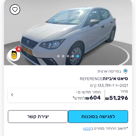
4
בפריסה ארצית
סיאט איביזה
REFERENCE
2021
יד 1
133,739 ק״מ
מחיר
החזר חודשי מ-
604
51,296
₪
לחודש
*
₪
לפגישה בסוכנות
יצירת קשר
*חישוב ההחזר מפורט ב
תקנון