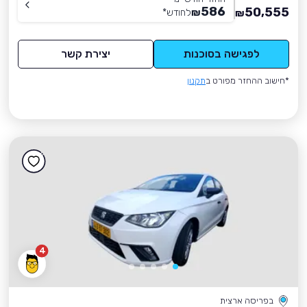
586
50,555
₪
לחודש
*
₪
לפגישה בסוכנות
יצירת קשר
*חישוב ההחזר מפורט ב
תקנון
4
בפריסה ארצית