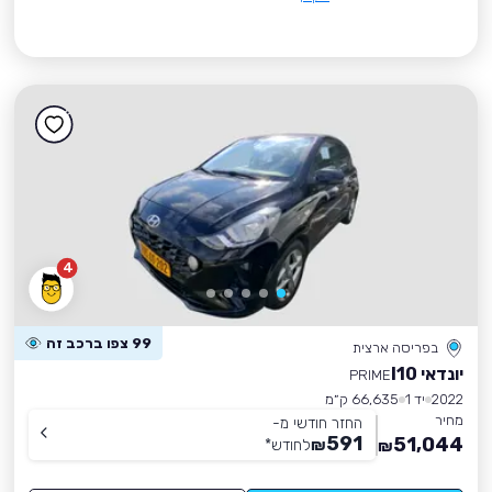
4
99 צפו ברכב זה
בפריסה ארצית
יונדאי I10
PRIME
2022
יד 1
66,635 ק״מ
מחיר
החזר חודשי מ-
591
51,044
₪
לחודש
*
₪