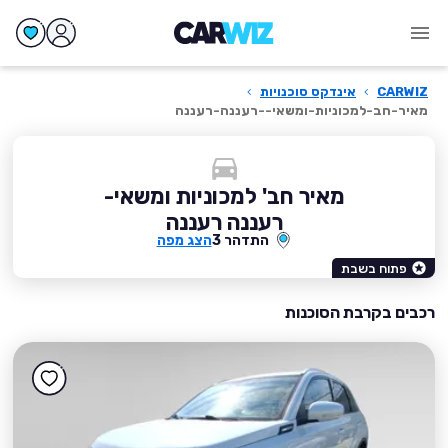
CARWIZ
›
אינדקס סוכנויות
›
מאיר-חב-למכוניות-ומשאי--רעננה-רעננה
מאיר חב' למכוניות ומשאי-
רעננה רעננה
התדהר 3
הצג מפה
פתוח בשבת
רכבים בקרבת הסוכנות