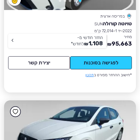
בפריסה ארצית
טויוטה קורולה
SUN
2022
יד 1
72,014 ק״מ
מחיר
החזר חודשי מ-
1,108
95,663
₪
לחודש
*
₪
לפגישה בסוכנות
יצירת קשר
*חישוב ההחזר מפורט ב
תקנון