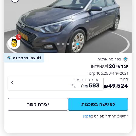
3
41 צפו ברכב זה
בפריסה ארצית
יונדאי I20
INTENSE
2021
יד 1
106,250 ק״מ
מחיר
החזר חודשי מ-
583
49,524
₪
לחודש
*
₪
לפגישה בסוכנות
יצירת קשר
*חישוב ההחזר מפורט ב
תקנון