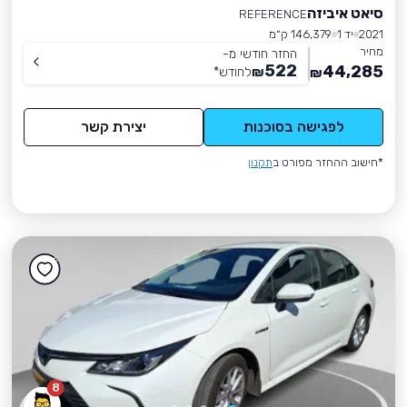
סיאט איביזה
REFERENCE
2021
יד 1
146,379 ק״מ
מחיר
החזר חודשי מ-
522
44,285
₪
לחודש
*
₪
לפגישה בסוכנות
יצירת קשר
*חישוב ההחזר מפורט ב
תקנון
8