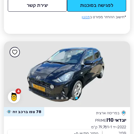
לפגישה בסוכנות
יצירת קשר
*חישוב ההחזר מפורט ב
תקנון
4
78 צפו ברכב זה
בפריסה ארצית
יונדאי I10
PRIME
2022
יד 1
79,781 ק״מ
מחיר
החזר חודשי מ-