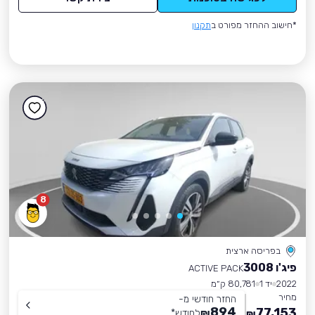
*חישוב ההחזר מפורט ב
תקנון
8
בפריסה ארצית
פיג'ו 3008
ACTIVE PACK
2022
יד 1
80,781 ק״מ
מחיר
החזר חודשי מ-
894
77,153
₪
לחודש
*
₪