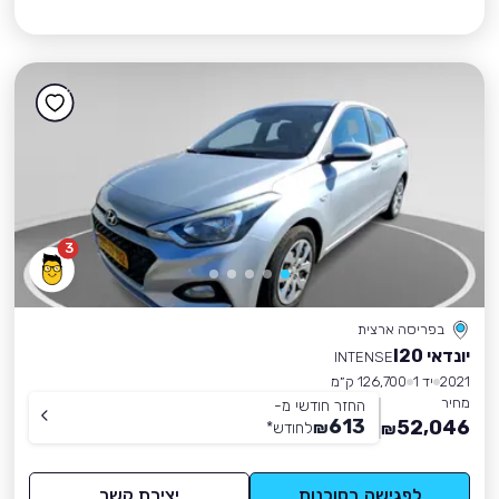
3
בפריסה ארצית
יונדאי I20
INTENSE
2021
יד 1
126,700 ק״מ
מחיר
החזר חודשי מ-
613
52,046
₪
לחודש
*
₪
לפגישה בסוכנות
יצירת קשר