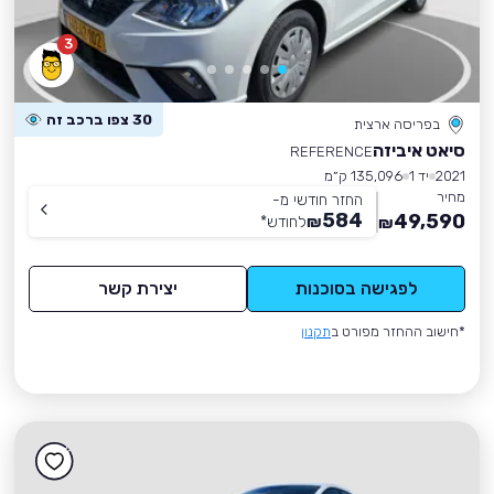
3
30 צפו ברכב זה
בפריסה ארצית
סיאט איביזה
REFERENCE
2021
יד 1
135,096 ק״מ
מחיר
החזר חודשי מ-
584
49,590
₪
לחודש
*
₪
לפגישה בסוכנות
יצירת קשר
*חישוב ההחזר מפורט ב
תקנון