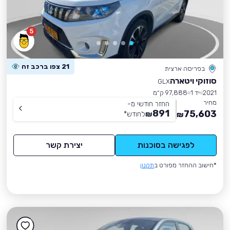
5
21 צפו ברכב זה
בפריסה ארצית
סוזוקי ויטארה
GLX
2021
יד 1
97,888 ק״מ
מחיר
החזר חודשי מ-
891
75,603
₪
לחודש
*
₪
לפגישה בסוכנות
יצירת קשר
*חישוב ההחזר מפורט ב
תקנון