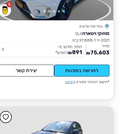
5
בפריסה ארצית
סוזוקי ויטארה
GLX
2021
יד 1
97,888 ק״מ
מחיר
החזר חודשי מ-
891
75,603
₪
לחודש
*
₪
לפגישה בסוכנות
יצירת קשר
*חישוב ההחזר מפורט ב
תקנון