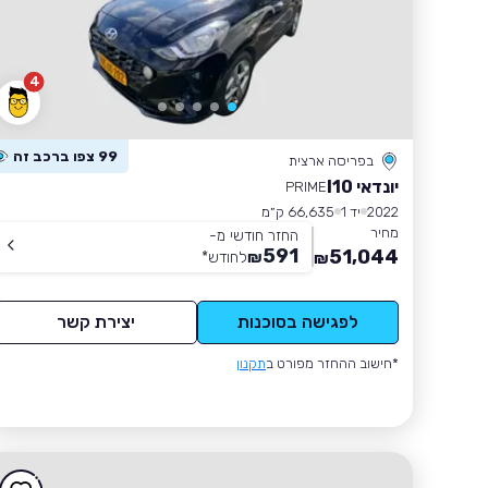
4
99 צפו ברכב זה
בפריסה ארצית
יונדאי I10
PRIME
2022
יד 1
66,635 ק״מ
מחיר
החזר חודשי מ-
591
51,044
₪
לחודש
*
₪
לפגישה בסוכנות
יצירת קשר
*חישוב ההחזר מפורט ב
תקנון