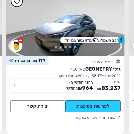
4
רכב חשמלי
ק״מ נמוך במיוחד
177 צפו ברכב זה
בפריסה ארצית
גילי GEOMETRY
460PRO
2022
יד 1
38,179 ק״מ
460 טווח נסיעה
מחיר
החזר חודשי מ-
964
83,237
₪
לחודש
*
₪
לפגישה בסוכנות
יצירת קשר
*חישוב ההחזר מפורט ב
תקנון