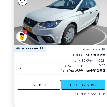
3
29 צפו ברכב זה
בפריסה ארצית
סיאט איביזה
REFERENCE
2021
יד 1
135,096 ק״מ
מחיר
החזר חודשי מ-
584
49,590
₪
לחודש
*
₪
לפגישה בסוכנות
יצירת קשר
*חישוב ההחזר מפורט ב
תקנון