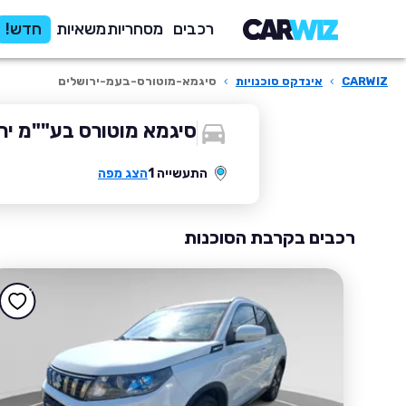
רכבים
מסחריות
משאיות
חדש!
CARWIZ
›
אינדקס סוכנויות
›
סיגמא-מוטורס-בעמ-ירושלים
סיגמא מוטורס בע""מ יר
התעשייה 1
הצג מפה
רכבים בקרבת הסוכנות