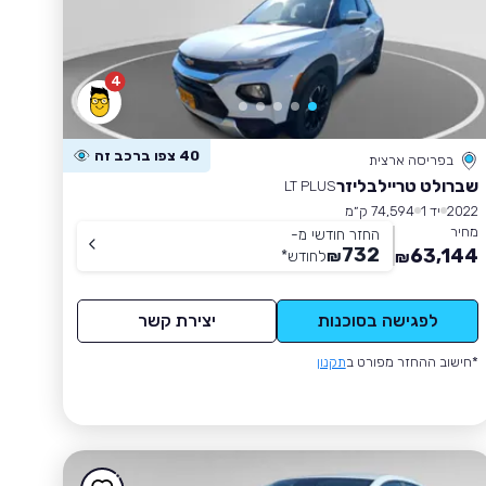
4
40 צפו ברכב זה
בפריסה ארצית
שברולט טריילבליזר
LT PLUS
2022
יד 1
74,594 ק״מ
מחיר
החזר חודשי מ-
732
63,144
₪
לחודש
*
₪
לפגישה בסוכנות
יצירת קשר
*חישוב ההחזר מפורט ב
תקנון