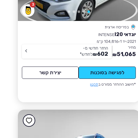
3
בפריסה ארצית
יונדאי I20
INTENSE
2021
יד 1
104,816 ק״מ
מחיר
החזר חודשי מ-
602
51,065
₪
לחודש
*
₪
לפגישה בסוכנות
יצירת קשר
*חישוב ההחזר מפורט ב
תקנון