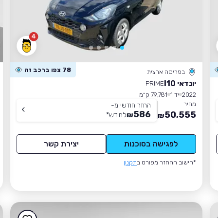
4
78 צפו ברכב זה
בפריסה ארצית
יונדאי I10
PRIME
2022
יד 1
79,781 ק״מ
מחיר
החזר חודשי מ-
586
50,555
₪
לחודש
*
₪
לפגישה בסוכנות
יצירת קשר
*חישוב ההחזר מפורט ב
תקנון