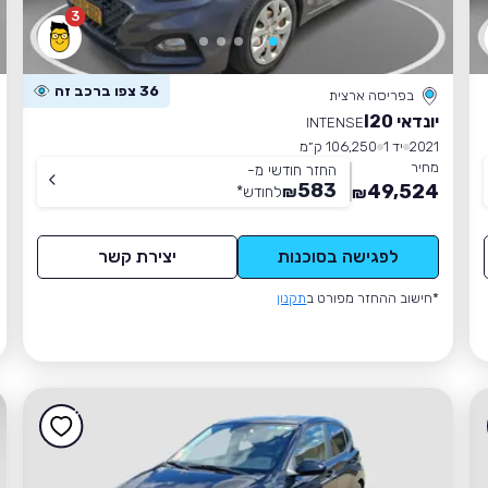
3
36 צפו ברכב זה
בפריסה ארצית
יונדאי I20
INTENSE
2021
יד 1
106,250 ק״מ
מחיר
החזר חודשי מ-
583
49,524
₪
לחודש
*
₪
לפגישה בסוכנות
יצירת קשר
*חישוב ההחזר מפורט ב
תקנון