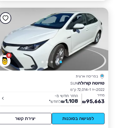
8
בפריסה ארצית
טויוטה קורולה
SUN
2022
יד 1
72,014 ק״מ
מחיר
החזר חודשי מ-
1,108
95,663
₪
לחודש
*
₪
לפגישה בסוכנות
יצירת קשר