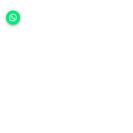
אפשר לעזור?
אנחנו ב-CARWIZ נעזור לך
להתחדש בקלות ובנוחות ברכב יד
שנייה בהתאמה אישית מתוך אלפי
רכבים וממאות סוכנויות רכב מובילות
באמצעות ממשק חדשני וידידותי
שפיתחנו, ובעזרת האלגוריתם החכם
והמהפכני שלנו.