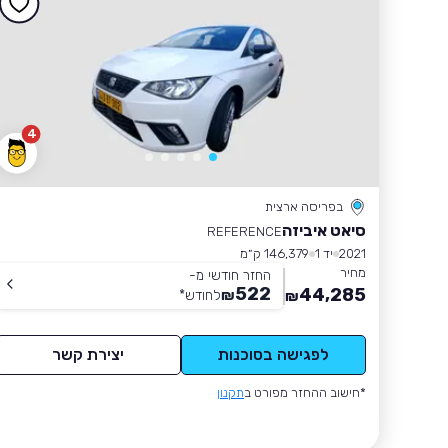
4
בפריסה ארצית
סיאט איביזה
REFERENCE
2021
יד 1
146,379 ק״מ
מחיר
החזר חודשי מ-
522
44,285
₪
לחודש
*
₪
לפגישה בסוכנות
יצירת קשר
*חישוב ההחזר מפורט ב
תקנון