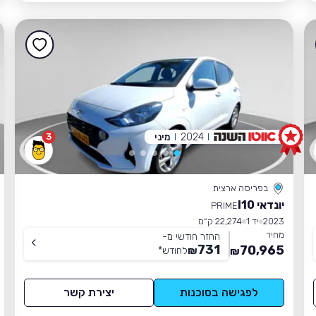
2024
מיני
3
בפריסה ארצית
יונדאי I10
PRIME
2023
יד 1
22,274 ק״מ
מחיר
החזר חודשי מ-
731
70,965
₪
לחודש
*
₪
לפגישה בסוכנות
יצירת קשר