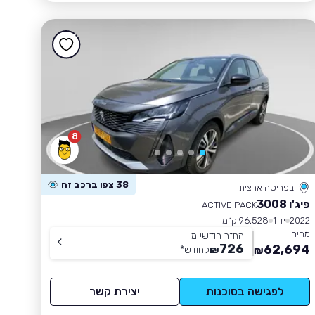
8
38 צפו ברכב זה
בפריסה ארצית
פיג'ו 3008
ACTIVE PACK
2022
יד 1
96,528 ק״מ
מחיר
החזר חודשי מ-
726
62,694
₪
לחודש
*
₪
לפגישה בסוכנות
יצירת קשר