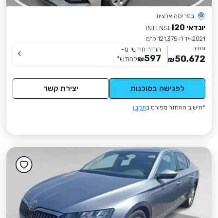
בפריסה ארצית
יונדאי I20
INTENSE
2021
יד 1
121,375 ק״מ
מחיר
החזר חודשי מ-
597
50,672
₪
לחודש
*
₪
לפגישה בסוכנות
יצירת קשר
*חישוב ההחזר מפורט ב
תקנון