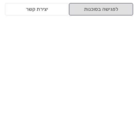
לפגישה בסוכנות
יצירת קשר
למעלה
רכבים
מי אנחנו
סננים מומלצים
מסחריות
מגזין
תקנון
משאיות
אינדקס סוכנויות
נגישות
בדיקת מימון
שאלות ותשובות
מדיניות פרטיות
טרייד אין
אבטחת מידע
מחקר