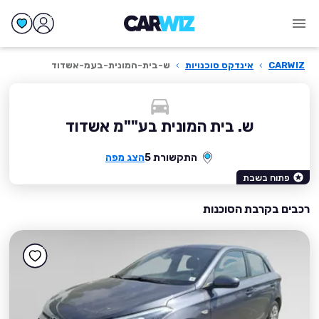
CARWIZ
›
אינדקס סוכנויות
›
ש-בית-המונית-בעמ-אשדוד
ש. בית המונית בע""מ אשדוד
התקשורת 5
הצג מפה
פתוח בשבת
רכבים בקרבת הסוכנות