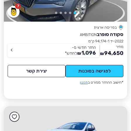
7
בפריסה ארצית
סקודה סופרב
AMBITION
2022
יד 1
94,174 ק״מ
מחיר
החזר חודשי מ-
1,096
94,650
₪
לחודש
*
₪
לפגישה בסוכנות
יצירת קשר
*חישוב ההחזר מפורט ב
תקנון