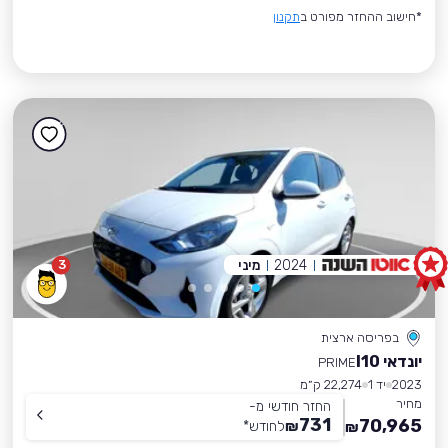
*חישוב ההחזר מפורט ב
תקנון
2024
מיני
3
בפריסה ארצית
יונדאי I10
PRIME
2023
יד 1
22,274 ק״מ
מחיר
החזר חודשי מ-
731
70,965
₪
לחודש
*
₪