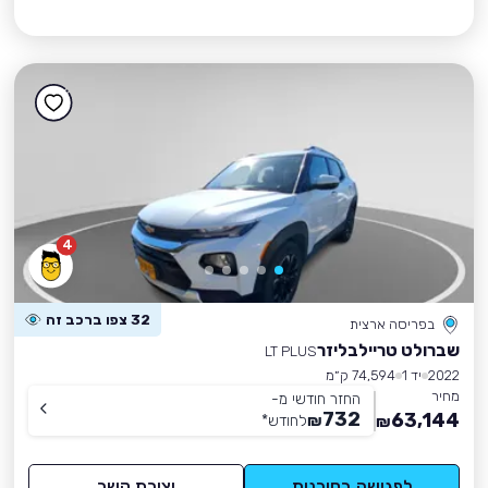
4
32 צפו ברכב זה
בפריסה ארצית
שברולט טריילבליזר
LT PLUS
2022
יד 1
74,594 ק״מ
מחיר
החזר חודשי מ-
732
63,144
₪
לחודש
*
₪
לפגישה בסוכנות
יצירת קשר