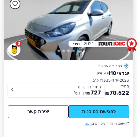
2024
מיני
3
בפריסה ארצית
יונדאי I10
PRIME
2023
יד 1
11,335 ק״מ
מחיר
החזר חודשי מ-
727
70,522
₪
לחודש
*
₪
לפגישה בסוכנות
יצירת קשר
*חישוב ההחזר מפורט ב
תקנון