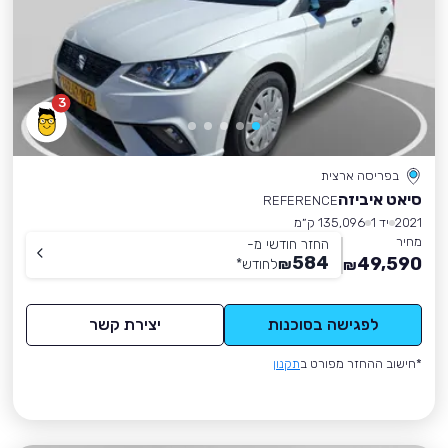
3
בפריסה ארצית
סיאט איביזה
REFERENCE
2021
יד 1
135,096 ק״מ
מחיר
החזר חודשי מ-
584
49,590
₪
לחודש
*
₪
לפגישה בסוכנות
יצירת קשר
*חישוב ההחזר מפורט ב
תקנון