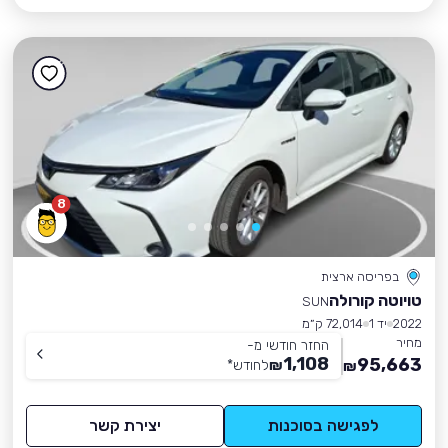
8
בפריסה ארצית
טויוטה קורולה
SUN
2022
יד 1
72,014 ק״מ
מחיר
החזר חודשי מ-
1,108
95,663
₪
לחודש
*
₪
לפגישה בסוכנות
יצירת קשר