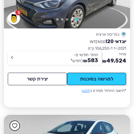
3
בפריסה ארצית
יונדאי I20
INTENSE
2021
יד 1
106,250 ק״מ
מחיר
החזר חודשי מ-
583
49,524
₪
לחודש
*
₪
לפגישה בסוכנות
יצירת קשר
*חישוב ההחזר מפורט ב
תקנון