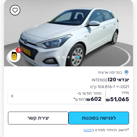
3
בפריסה ארצית
יונדאי I20
INTENSE
2021
יד 1
104,816 ק״מ
מחיר
החזר חודשי מ-
602
51,065
₪
לחודש
*
₪
לפגישה בסוכנות
יצירת קשר
*חישוב ההחזר מפורט ב
תקנון