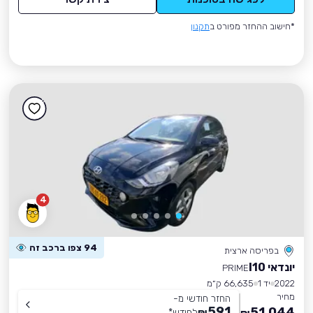
*חישוב ההחזר מפורט ב
תקנון
4
94 צפו ברכב זה
בפריסה ארצית
יונדאי I10
PRIME
2022
יד 1
66,635 ק״מ
מחיר
החזר חודשי מ-
591
51,044
₪
לחודש
*