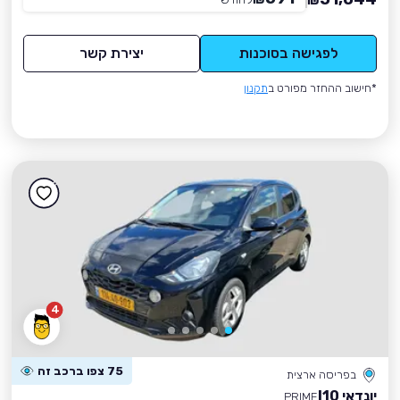
₪
לפגישה בסוכנות
יצירת קשר
*חישוב ההחזר מפורט ב
תקנון
4
75 צפו ברכב זה
בפריסה ארצית
יונדאי I10
PRIME