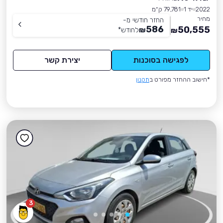
2022
יד 1
79,781 ק״מ
מחיר
החזר חודשי מ-
586
50,555
₪
לחודש
*
₪
לפגישה בסוכנות
יצירת קשר
*חישוב ההחזר מפורט ב
תקנון
3