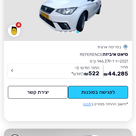
4
בפריסה ארצית
סיאט איביזה
REFERENCE
2021
יד 1
146,379 ק״מ
מחיר
החזר חודשי מ-
522
44,285
₪
לחודש
*
₪
לפגישה בסוכנות
יצירת קשר
*חישוב ההחזר מפורט ב
תקנון