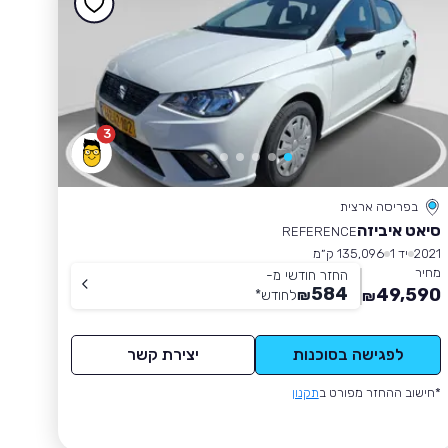
3
בפריסה ארצית
סיאט איביזה
REFERENCE
2021
יד 1
135,096 ק״מ
מחיר
החזר חודשי מ-
584
49,590
₪
לחודש
*
₪
לפגישה בסוכנות
יצירת קשר
*חישוב ההחזר מפורט ב
תקנון