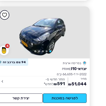
4
94 צפו ברכב זה
בפריסה ארצית
יונדאי I10
PRIME
2022
יד 1
66,635 ק״מ
מחיר
החזר חודשי מ-
591
51,044
₪
לחודש
*
₪
לפגישה בסוכנות
יצירת קשר