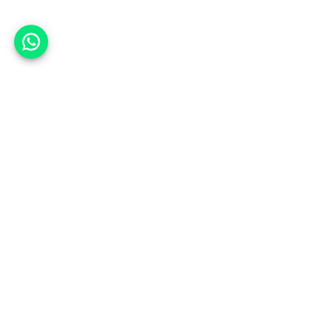
אפשר לעזור?
אנחנו ב-CARWIZ נעזור לך
להתחדש בקלות ובנוחות ברכב יד
שנייה בהתאמה אישית מתוך אלפי
רכבים וממאות סוכנויות רכב מובילות
באמצעות ממשק חדשני וידידותי
שפיתחנו, ובעזרת האלגוריתם החכם
והמהפכני שלנו.