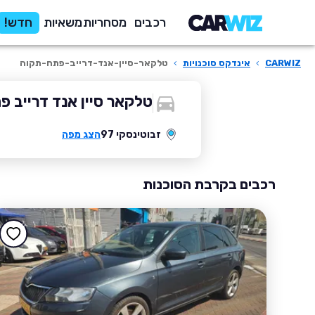
רכבים
מסחריות
משאיות
חדש!
CARWIZ
›
אינדקס סוכנויות
›
טלקאר-סיין-אנד-דרייב-פתח-תקוה
טלקאר סיין אנד דרייב פ
זבוטינסקי 97
הצג מפה
רכבים בקרבת הסוכנות