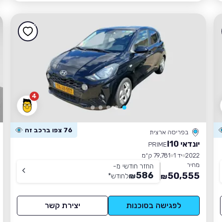
4
76 צפו ברכב זה
בפריסה ארצית
יונדאי I10
PRIME
2022
יד 1
79,781 ק״מ
מחיר
החזר חודשי מ-
586
50,555
₪
לחודש
*
₪
לפגישה בסוכנות
יצירת קשר