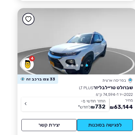
4
33 צפו ברכב זה
בפריסה ארצית
שברולט טריילבליזר
LT PLUS
2022
יד 1
74,594 ק״מ
מחיר
החזר חודשי מ-
732
63,144
₪
לחודש
*
₪
לפגישה בסוכנות
יצירת קשר