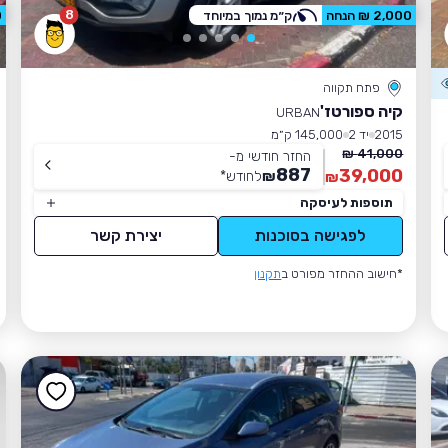
8
2,000 ₪ הנחה
ק״מ נמוך במיוחד
0
פתח תקווה
קיה ספורטז'
URBAN
2015
יד 2
145,000 ק״מ
41,000 ₪
החזר חודשי מ-
887
39,000
₪
לחודש
*
₪
תוספות לעיסקה
לפגישה בסוכנות
יצירת קשר
*חישוב ההחזר מפורט ב
תקנון