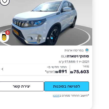
5
בפריסה ארצית
סוזוקי ויטארה
GLX
2021
יד 1
97,888 ק״מ
מחיר
החזר חודשי מ-
891
75,603
₪
לחודש
*
₪
לפגישה בסוכנות
יצירת קשר
*חישוב ההחזר מפורט ב
תקנון