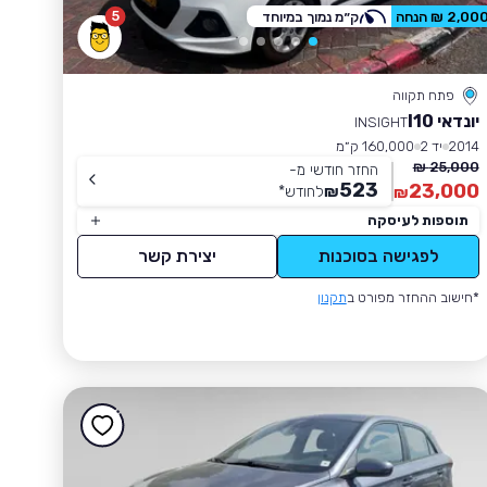
5
2,00 ₪ הנחה
ק״מ נמוך במיוחד
פתח תקווה
יונדאי I10
INSIGHT
2014
יד 2
160,000 ק״מ
25,000 ₪
החזר חודשי מ-
523
23,000
₪
לחודש
*
₪
תוספות לעיסקה
לפגישה בסוכנות
יצירת קשר
*חישוב ההחזר מפורט ב
תקנון