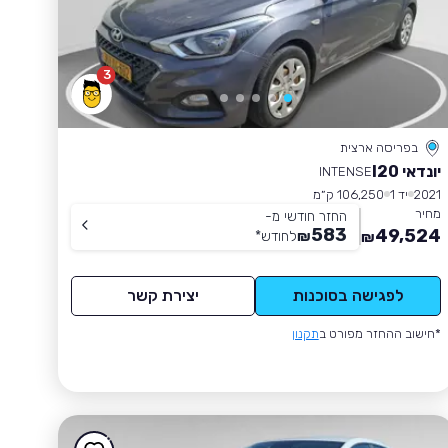
3
בפריסה ארצית
יונדאי I20
INTENSE
2021
יד 1
106,250 ק״מ
מחיר
החזר חודשי מ-
583
49,524
₪
לחודש
*
₪
לפגישה בסוכנות
יצירת קשר
*חישוב ההחזר מפורט ב
תקנון