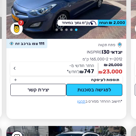
7
2,000 ₪ הנחה
ק״מ נמוך במיוחד
111 צפו ברכב זה
פתח תקווה
יונדאי I30
INSPIRE
2012
יד 2
165,000 ק״מ
25,000 ₪
החזר חודשי מ-
747
23,000
₪
לחודש
*
₪
תוספות לעיסקה
לפגישה בסוכנות
יצירת קשר
*חישוב ההחזר מפורט ב
תקנון