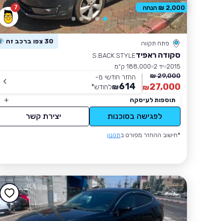
7
2,000 ₪ הנחה
30 צפו ברכב זה
פתח תקווה
סקודה ראפיד
S.BACK STYLE
2015
יד 2
188,000 ק״מ
29,000 ₪
החזר חודשי מ-
614
27,000
₪
לחודש
*
₪
תוספות לעיסקה
לפגישה בסוכנות
יצירת קשר
*חישוב ההחזר מפורט ב
תקנון