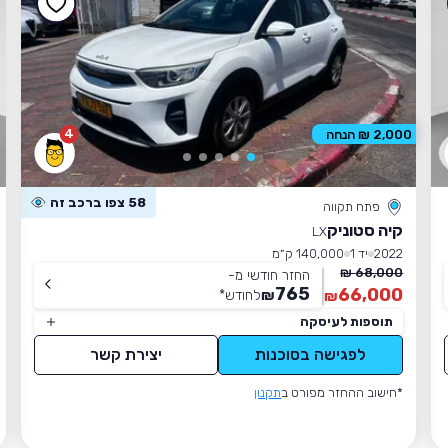
4
2,000 ₪ הנחה
58 צפו ברכב זה
פתח תקווה
קיה סטוניק
LX
2022
יד 1
140,000 ק״מ
68,000 ₪
החזר חודשי מ-
765
66,000
₪
לחודש
*
₪
תוספות לעיסקה
לפגישה בסוכנות
יצירת קשר
*חישוב ההחזר מפורט ב
תקנון