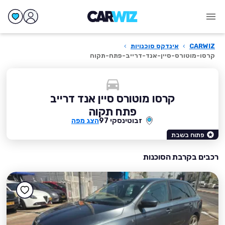
CARWIZ
›
אינדקס סוכנויות
›
קרסו-מוטורס-סיין-אנד-דרייב-פתח-תקוה
קרסו מוטורס סיין אנד דרייב
פתח תקוה
זבוטינסקי 97
הצג מפה
פתוח בשבת
רכבים בקרבת הסוכנות