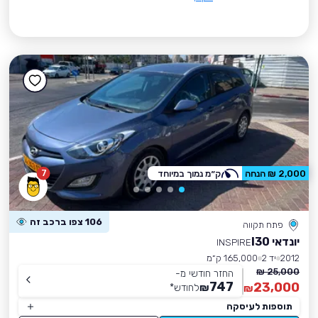
7
2,000 ₪ הנחה
ק״מ נמוך במיוחד
106 צפו ברכב זה
פתח תקווה
יונדאי I30
INSPIRE
2012
יד 2
165,000 ק״מ
25,000 ₪
החזר חודשי מ-
747
23,000
₪
לחודש
*
₪
תוספות לעיסקה