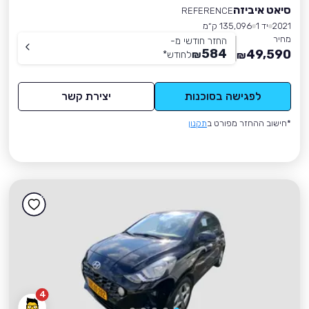
סיאט איביזה
REFERENCE
2021
יד 1
135,096 ק״מ
מחיר
החזר חודשי מ-
584
49,590
₪
לחודש
*
₪
לפגישה בסוכנות
יצירת קשר
*חישוב ההחזר מפורט ב
תקנון
4