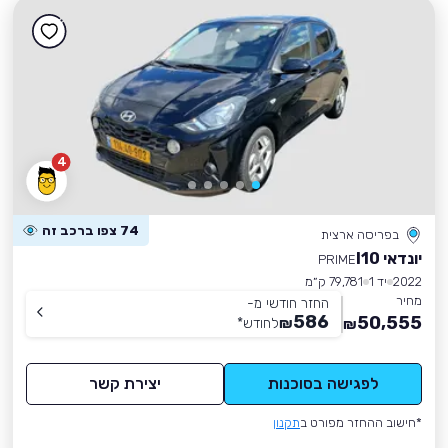
4
74 צפו ברכב זה
בפריסה ארצית
יונדאי I10
PRIME
2022
יד 1
79,781 ק״מ
מחיר
החזר חודשי מ-
586
50,555
₪
לחודש
*
₪
לפגישה בסוכנות
יצירת קשר
*חישוב ההחזר מפורט ב
תקנון