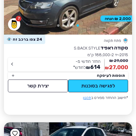
7
2,000 ₪ הנחה
24 צפו ברכב זה
פתח תקווה
סקודה ראפיד
S.BACK STYLE
2015
יד 2
188,000 ק״מ
29,000 ₪
החזר חודשי מ-
614
27,000
₪
לחודש
*
₪
תוספות לעיסקה
לפגישה בסוכנות
יצירת קשר
*חישוב ההחזר מפורט ב
תקנון