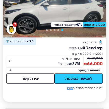
7
2,000 ₪ הנחה
ק״מ נמוך במיוחד
25 צפו ברכב זה
פתח תקווה
קיה XCeed
PREMIUM
2021
יד 2
46,000 ק״מ
68,000 ₪
החזר חודשי מ-
778
66,000
₪
לחודש
*
₪
תוספות לעיסקה
לפגישה בסוכנות
יצירת קשר
*חישוב ההחזר מפורט ב
תקנון