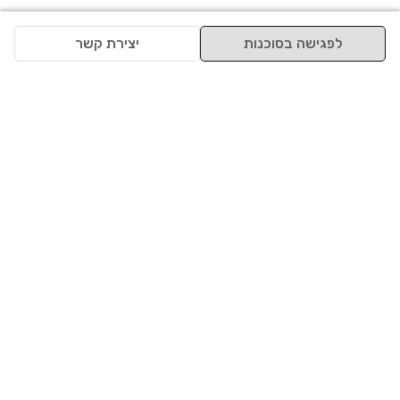
לפגישה בסוכנות
יצירת קשר
למעלה
רכבים
מי אנחנו
סננים מומלצים
מסחריות
מגזין
תקנון
משאיות
אינדקס סוכנויות
נגישות
בדיקת מימון
שאלות ותשובות
מדיניות פרטיות
טרייד אין
אבטחת מידע
מחקר