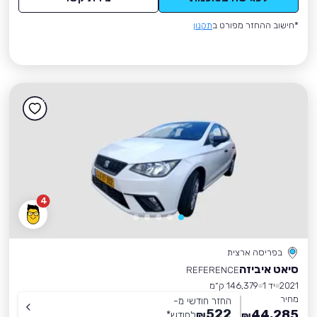
*חישוב ההחזר מפורט ב
תקנון
4
בפריסה ארצית
סיאט איביזה
REFERENCE
2021
יד 1
146,379 ק״מ
מחיר
החזר חודשי מ-
522
44,285
₪
לחודש
*
₪