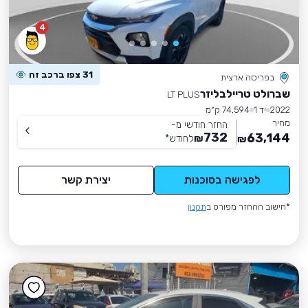
4
31 צפו ברכב זה
בפריסה ארצית
שברולט טריילבליזר
LT PLUS
2022
יד 1
74,594 ק״מ
מחיר
החזר חודשי מ-
732
63,144
₪
לחודש
*
₪
לפגישה בסוכנות
יצירת קשר
*חישוב ההחזר מפורט ב
תקנון