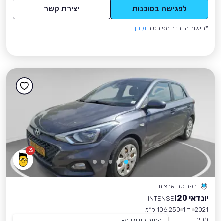
לפגישה בסוכנות
יצירת קשר
*חישוב ההחזר מפורט ב
תקנון
3
בפריסה ארצית
יונדאי I20
INTENSE
2021
יד 1
106,250 ק״מ
מחיר
החזר חודשי מ-