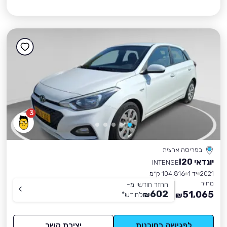
3
בפריסה ארצית
יונדאי I20
INTENSE
2021
יד 1
104,816 ק״מ
מחיר
החזר חודשי מ-
602
51,065
₪
לחודש
*
₪
לפגישה בסוכנות
יצירת קשר