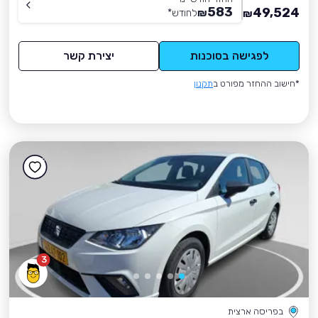
583
49,524
₪
לחודש
*
₪
לפגישה בסוכנות
יצירת קשר
*חישוב ההחזר מפורט ב
תקנון
3
בפריסה ארצית