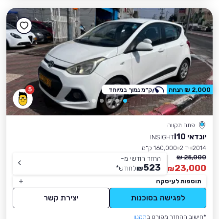
5
2,000 ₪ הנחה
ק״מ נמוך במיוחד
פתח תקווה
יונדאי I10
INSIGHT
2014
יד 2
160,000 ק״מ
25,000 ₪
החזר חודשי מ-
523
23,000
₪
לחודש
*
₪
תוספות לעיסקה
לפגישה בסוכנות
יצירת קשר
*חישוב ההחזר מפורט ב
תקנון