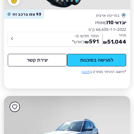
93 צפו ברכב זה
בפריסה ארצית
יונדאי I10
PRIME
2022
יד 1
66,635 ק״מ
מחיר
החזר חודשי מ-
591
51,044
₪
לחודש
*
₪
לפגישה בסוכנות
יצירת קשר
*חישוב ההחזר מפורט ב
תקנון