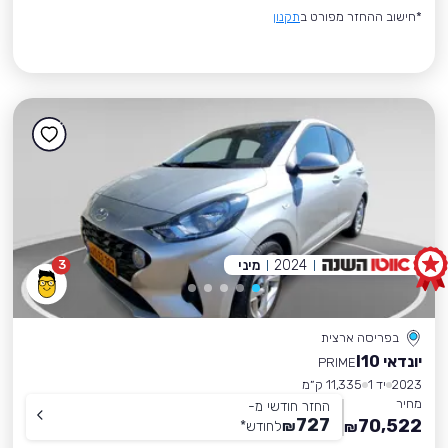
*חישוב ההחזר מפורט ב
תקנון
2024
מיני
3
בפריסה ארצית
יונדאי I10
PRIME
2023
יד 1
11,335 ק״מ
מחיר
החזר חודשי מ-
727
70,522
₪
לחודש
*
₪