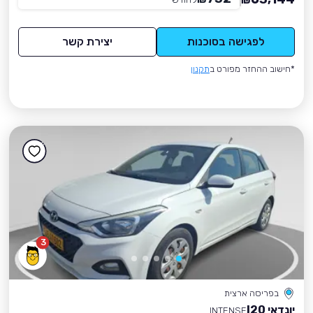
₪
לפגישה בסוכנות
יצירת קשר
*חישוב ההחזר מפורט ב
תקנון
3
בפריסה ארצית
יונדאי I20
INTENSE