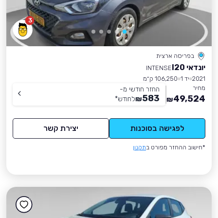
3
בפריסה ארצית
יונדאי I20
INTENSE
2021
יד 1
106,250 ק״מ
מחיר
החזר חודשי מ-
583
49,524
₪
לחודש
*
₪
לפגישה בסוכנות
יצירת קשר
*חישוב ההחזר מפורט ב
תקנון