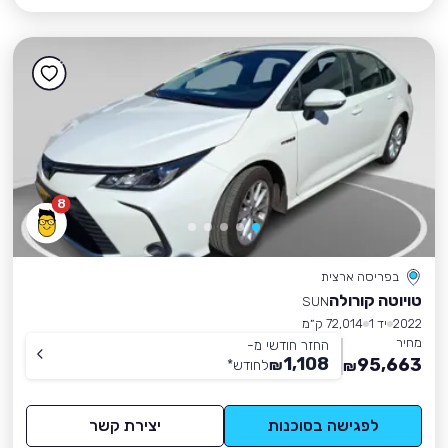
8
בפריסה ארצית
טויוטה קורולה
SUN
2022
יד 1
72,014 ק״מ
מחיר
החזר חודשי מ-
1,108
95,663
₪
לחודש
*
₪
לפגישה בסוכנות
יצירת קשר