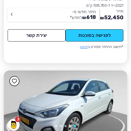
2021
יד 1
108,750 ק״מ
מחיר
החזר חודשי מ-
618
52,450
₪
לחודש
*
₪
לפגישה בסוכנות
יצירת קשר
*חישוב ההחזר מפורט ב
תקנון
3