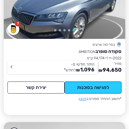
7
בפריסה ארצית
סקודה סופרב
AMBITION
2022
יד 1
94,174 ק״מ
מחיר
החזר חודשי מ-
1,096
94,650
₪
לחודש
*
₪
לפגישה בסוכנות
יצירת קשר
*חישוב ההחזר מפורט ב
תקנון