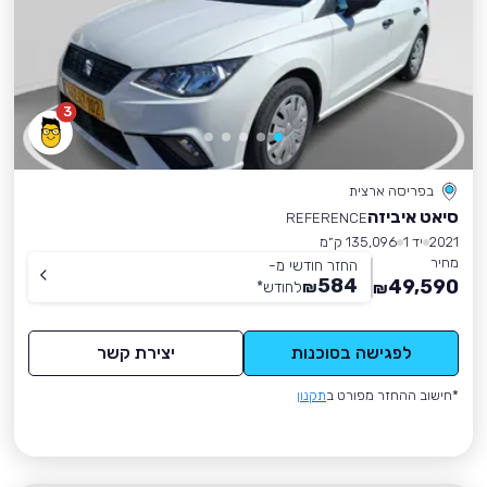
3
בפריסה ארצית
סיאט איביזה
REFERENCE
2021
יד 1
135,096 ק״מ
מחיר
החזר חודשי מ-
584
49,590
₪
לחודש
*
₪
לפגישה בסוכנות
יצירת קשר
*חישוב ההחזר מפורט ב
תקנון