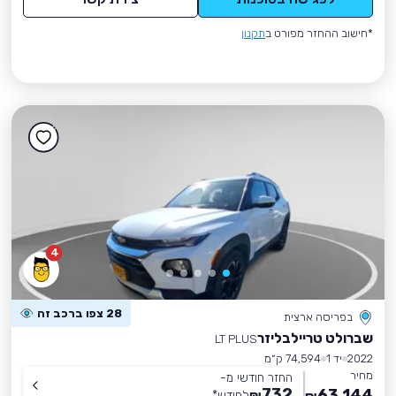
*חישוב ההחזר מפורט ב
תקנון
4
28 צפו ברכב זה
בפריסה ארצית
שברולט טריילבליזר
LT PLUS
2022
יד 1
74,594 ק״מ
מחיר
החזר חודשי מ-
732
63,144
₪
לחודש
*