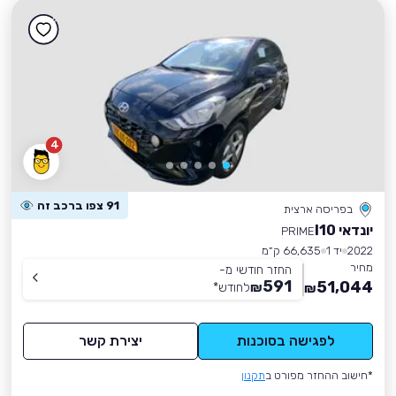
4
91 צפו ברכב זה
בפריסה ארצית
יונדאי I10
PRIME
2022
יד 1
66,635 ק״מ
מחיר
החזר חודשי מ-
591
51,044
₪
לחודש
*
₪
לפגישה בסוכנות
יצירת קשר
*חישוב ההחזר מפורט ב
תקנון