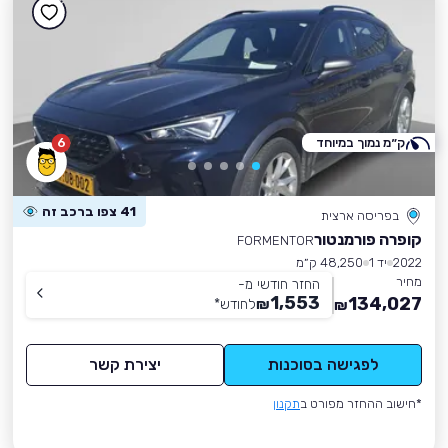
ק״מ נמוך במיוחד
6
41 צפו ברכב זה
בפריסה ארצית
קופרה פורמנטור
FORMENTOR
2022
יד 1
48,250 ק״מ
מחיר
החזר חודשי מ-
1,553
134,027
₪
לחודש
*
₪
לפגישה בסוכנות
יצירת קשר
*חישוב ההחזר מפורט ב
תקנון