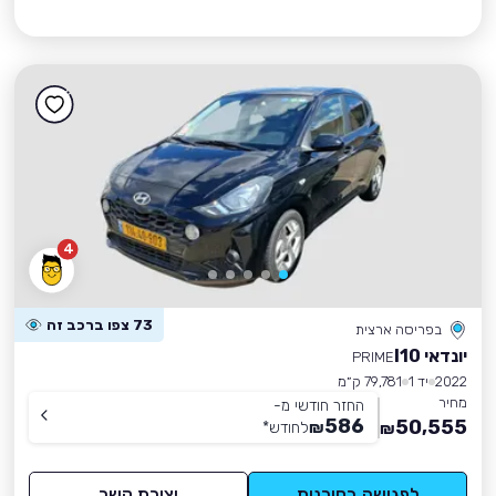
4
73 צפו ברכב זה
בפריסה ארצית
יונדאי I10
PRIME
2022
יד 1
79,781 ק״מ
מחיר
החזר חודשי מ-
586
50,555
₪
לחודש
*
₪
לפגישה בסוכנות
יצירת קשר