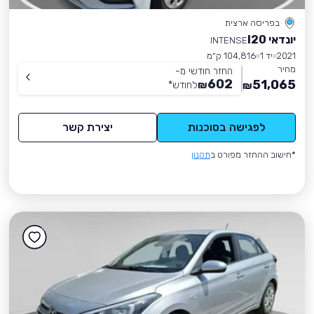
בפריסה ארצית
יונדאי I20
INTENSE
2021
יד 1
104,816 ק״מ
מחיר
החזר חודשי מ-
602
51,065
₪
לחודש
*
₪
לפגישה בסוכנות
יצירת קשר
*חישוב ההחזר מפורט ב
תקנון