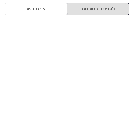
לפגישה בסוכנות
יצירת קשר
למעלה
רכבים
מי אנחנו
סננים מומלצים
מסחריות
מגזין
תקנון
משאיות
אינדקס סוכנויות
נגישות
בדיקת מימון
שאלות ותשובות
מדיניות פרטיות
טרייד אין
אבטחת מידע
מחקר