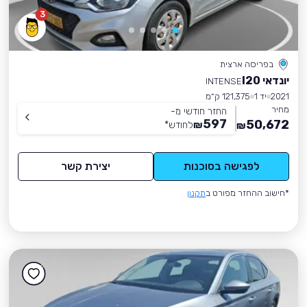
3
בפריסה ארצית
יונדאי I20
INTENSE
2021
יד 1
121,375 ק״מ
מחיר
החזר חודשי מ-
597
50,672
₪
לחודש
*
₪
לפגישה בסוכנות
יצירת קשר
*חישוב ההחזר מפורט ב
תקנון