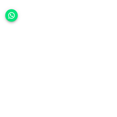
אפשר לעזור?
אנחנו ב-CARWIZ נעזור לך
להתחדש בקלות ובנוחות ברכב יד
שנייה בהתאמה אישית מתוך אלפי
רכבים וממאות סוכנויות רכב מובילות
באמצעות ממשק חדשני וידידותי
שפיתחנו, ובעזרת האלגוריתם החכם
והמהפכני שלנו.