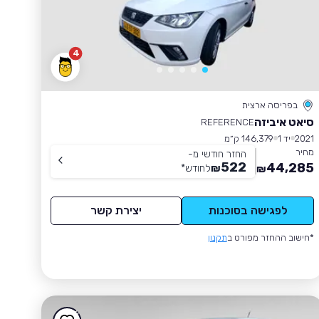
4
בפריסה ארצית
סיאט איביזה
REFERENCE
2021
יד 1
146,379 ק״מ
מחיר
החזר חודשי מ-
522
44,285
₪
לחודש
*
₪
לפגישה בסוכנות
יצירת קשר
*חישוב ההחזר מפורט ב
תקנון