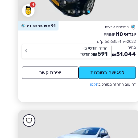
4
91 צפו ברכב זה
בפריסה ארצית
יונדאי I10
PRIME
2022
יד 1
66,635 ק״מ
מחיר
החזר חודשי מ-
591
51,044
₪
לחודש
*
₪
לפגישה בסוכנות
יצירת קשר
*חישוב ההחזר מפורט ב
תקנון