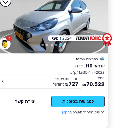
2024
מיני
3
בפריסה ארצית
יונדאי I10
PRIME
2023
יד 1
11,335 ק״מ
מחיר
החזר חודשי מ-
727
70,522
₪
לחודש
*
₪
לפגישה בסוכנות
יצירת קשר
*חישוב ההחזר מפורט ב
תקנון