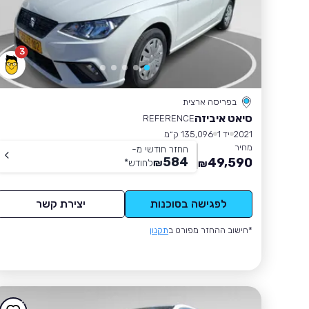
3
בפריסה ארצית
סיאט איביזה
REFERENCE
2021
יד 1
135,096 ק״מ
מחיר
החזר חודשי מ-
584
49,590
₪
לחודש
*
₪
לפגישה בסוכנות
יצירת קשר
*חישוב ההחזר מפורט ב
תקנון