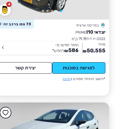
4
73 צפו ברכב זה
בפריסה ארצית
יונדאי I10
PRIME
2022
יד 1
79,781 ק״מ
מחיר
החזר חודשי מ-
586
50,555
₪
לחודש
*
₪
לפגישה בסוכנות
יצירת קשר
*חישוב ההחזר מפורט ב
תקנון