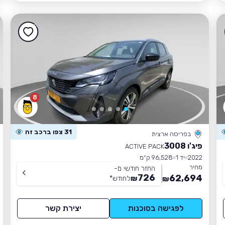
8
31 צפו ברכב זה
בפריסה ארצית
פיג'ו 3008
ACTIVE PACK
2022
יד 1
96,528 ק״מ
מחיר
החזר חודשי מ-
726
62,694
₪
לחודש
*
₪
לפגישה בסוכנות
יצירת קשר