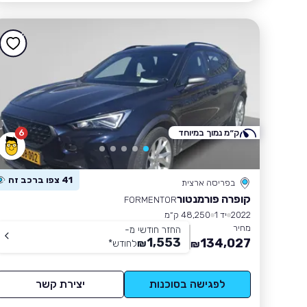
ק״מ נמוך במיוחד
6
41 צפו ברכב זה
בפריסה ארצית
קופרה פורמנטור
FORMENTOR
2022
יד 1
48,250 ק״מ
מחיר
החזר חודשי מ-
1,553
134,027
₪
לחודש
*
₪
לפגישה בסוכנות
יצירת קשר