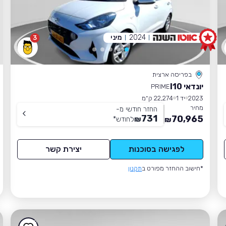
2024
מיני
3
בפריסה ארצית
יונדאי I10
PRIME
2023
יד 1
22,274 ק״מ
מחיר
החזר חודשי מ-
731
70,965
₪
לחודש
*
₪
לפגישה בסוכנות
יצירת קשר
*חישוב ההחזר מפורט ב
תקנון