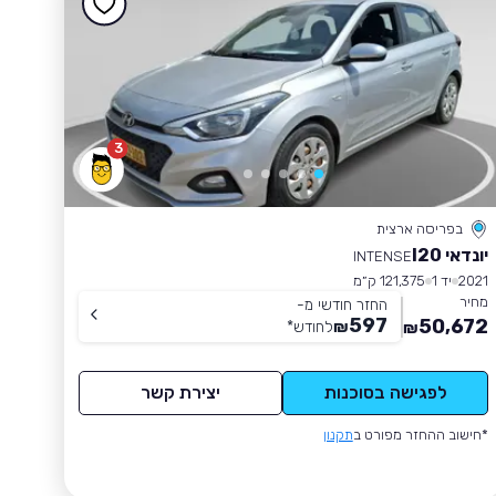
3
בפריסה ארצית
יונדאי I20
INTENSE
2021
יד 1
121,375 ק״מ
מחיר
החזר חודשי מ-
597
50,672
₪
לחודש
*
₪
לפגישה בסוכנות
יצירת קשר
*חישוב ההחזר מפורט ב
תקנון