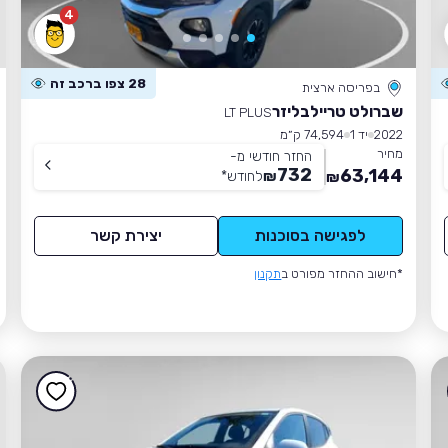
4
28 צפו ברכב זה
בפריסה ארצית
שברולט טריילבליזר
LT PLUS
2022
יד 1
74,594 ק״מ
מחיר
החזר חודשי מ-
732
63,144
₪
לחודש
*
₪
לפגישה בסוכנות
יצירת קשר
*חישוב ההחזר מפורט ב
תקנון