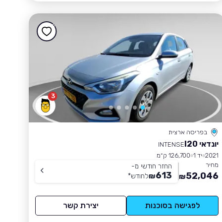
3
בפריסה ארצית
יונדאי I20
INTENSE
2021
יד 1
126,700 ק״מ
מחיר
החזר חודשי מ-
613
52,046
₪
לחודש
*
₪
לפגישה בסוכנות
יצירת קשר