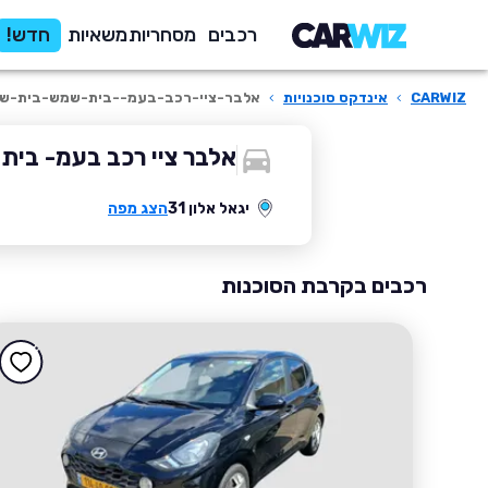
רכבים
מסחריות
משאיות
חדש!
CARWIZ
›
אינדקס סוכנויות
›
אלבר-ציי-רכב-בעמ--בית-שמש-בית-ש
אלבר ציי רכב בעמ- בית
יגאל אלון 31
הצג מפה
רכבים בקרבת הסוכנות