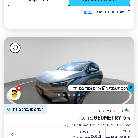
*חישוב ההחזר מפורט ב
תקנון
4
רכב חשמלי
ק״מ נמוך במיוחד
151 צפו ברכב זה
בפריסה ארצית
גילי GEOMETRY
460PRO
2022
יד 1
38,179 ק״מ
460 טווח נסיעה
מחיר
החזר חודשי מ-
964
83,237
₪
לחודש
*