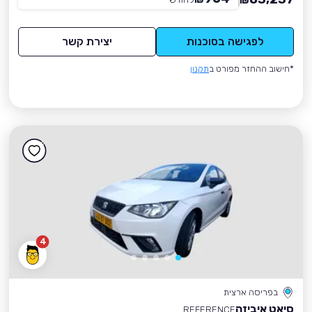
₪
לפגישה בסוכנות
יצירת קשר
*חישוב ההחזר מפורט ב
תקנון
4
בפריסה ארצית
סיאט איביזה
REFERENCE