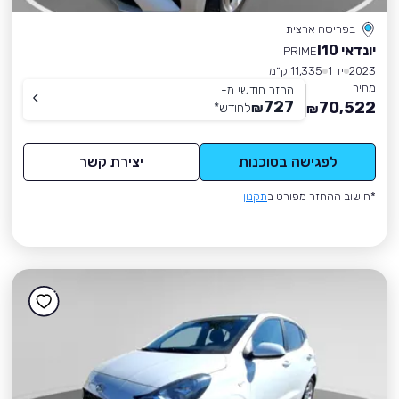
בפריסה ארצית
יונדאי I10
PRIME
2023
יד 1
11,335 ק״מ
מחיר
החזר חודשי מ-
727
70,522
₪
לחודש
*
₪
לפגישה בסוכנות
יצירת קשר
*חישוב ההחזר מפורט ב
תקנון