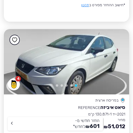
*חישוב ההחזר מפורט ב
תקנון
4
בפריסה ארצית
סיאט איביזה
REFERENCE
2021
יד 1
130,871 ק״מ
מחיר
החזר חודשי מ-
601
51,012
₪
לחודש
*
₪