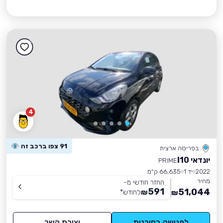
4
91 צפו ברכב זה
בפריסה ארצית
יונדאי I10
PRIME
2022
יד 1
66,635 ק״מ
מחיר
החזר חודשי מ-
591
51,044
₪
לחודש
*
₪
לפגישה בסוכנות
יצירת קשר