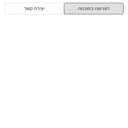
לפגישה בסוכנות
יצירת קשר
למעלה
רכבים
מי אנחנו
סננים מומלצים
מסחריות
מגזין
תקנון
משאיות
אינדקס סוכנויות
נגישות
בדיקת מימון
שאלות ותשובות
מדיניות פרטיות
טרייד אין
אבטחת מידע
מחקר