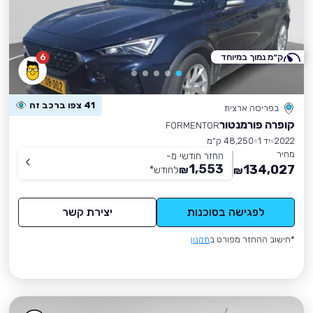
ק״מ נמוך במיוחד
6
41 צפו ברכב זה
בפריסה ארצית
קופרה פורמנטור
FORMENTOR
2022
יד 1
48,250 ק״מ
מחיר
החזר חודשי מ-
1,553
134,027
₪
לחודש
*
₪
לפגישה בסוכנות
יצירת קשר
*חישוב ההחזר מפורט ב
תקנון