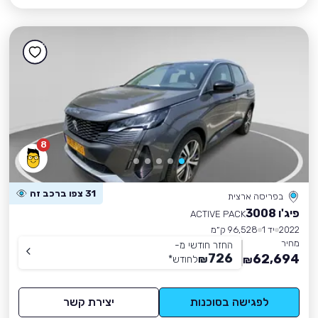
8
31 צפו ברכב זה
בפריסה ארצית
פיג'ו 3008
ACTIVE PACK
2022
יד 1
96,528 ק״מ
מחיר
החזר חודשי מ-
726
62,694
₪
לחודש
*
₪
לפגישה בסוכנות
יצירת קשר