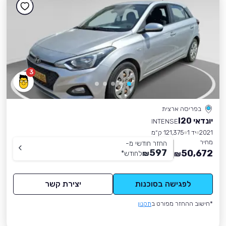
3
בפריסה ארצית
יונדאי I20
INTENSE
2021
יד 1
121,375 ק״מ
מחיר
החזר חודשי מ-
597
50,672
₪
לחודש
*
₪
לפגישה בסוכנות
יצירת קשר
*חישוב ההחזר מפורט ב
תקנון