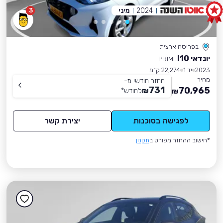
2024
מיני
3
בפריסה ארצית
יונדאי I10
PRIME
2023
יד 1
22,274 ק״מ
מחיר
החזר חודשי מ-
731
70,965
₪
לחודש
*
₪
לפגישה בסוכנות
יצירת קשר
*חישוב ההחזר מפורט ב
תקנון