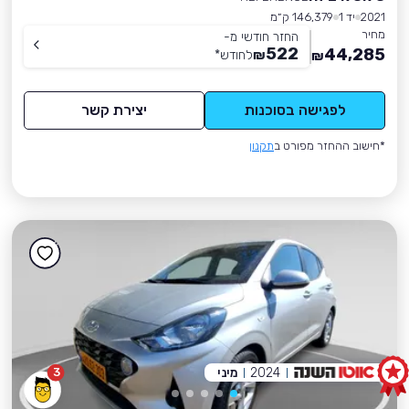
2021
יד 1
146,379 ק״מ
מחיר
החזר חודשי מ-
522
44,285
₪
לחודש
*
₪
לפגישה בסוכנות
יצירת קשר
*חישוב ההחזר מפורט ב
תקנון
2024
מיני
3