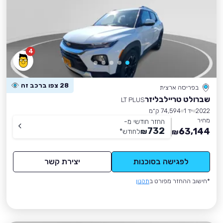
4
28 צפו ברכב זה
בפריסה ארצית
שברולט טריילבליזר
LT PLUS
2022
יד 1
74,594 ק״מ
מחיר
החזר חודשי מ-
732
63,144
₪
לחודש
*
₪
לפגישה בסוכנות
יצירת קשר
*חישוב ההחזר מפורט ב
תקנון