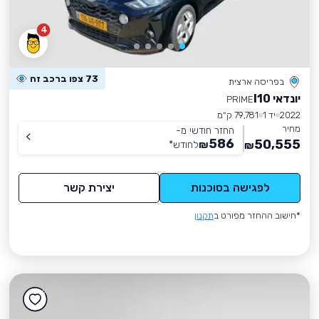
4
73 צפו ברכב זה
בפריסה ארצית
יונדאי I10
PRIME
2022
יד 1
79,781 ק״מ
מחיר
החזר חודשי מ-
586
50,555
₪
לחודש
*
₪
לפגישה בסוכנות
יצירת קשר
*חישוב ההחזר מפורט ב
תקנון