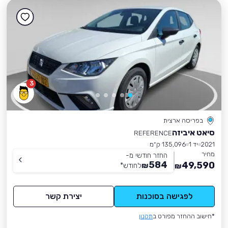
3
בפריסה ארצית
סיאט איביזה
REFERENCE
2021
יד 1
135,096 ק״מ
מחיר
החזר חודשי מ-
584
49,590
₪
לחודש
*
₪
לפגישה בסוכנות
יצירת קשר
*חישוב ההחזר מפורט ב
תקנון