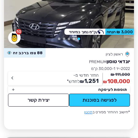
10
3,000 ₪ הנחה
ק״מ נמוך במיוחד
88 צפו ברכב זה
ראשון לציון
יונדאי טוסון
PREMIUM
2022
יד 1
30,000 ק״מ
111,000 ₪
החזר חודשי מ-
1,251
108,000
₪
לחודש
*
₪
תוספות לעיסקה
לפגישה בסוכנות
יצירת קשר
*חישוב ההחזר מפורט ב
תקנון