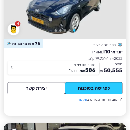
4
78 צפו ברכב זה
בפריסה ארצית
יונדאי I10
PRIME
2022
יד 1
79,781 ק״מ
מחיר
החזר חודשי מ-
586
50,555
₪
לחודש
*
₪
לפגישה בסוכנות
יצירת קשר
*חישוב ההחזר מפורט ב
תקנון