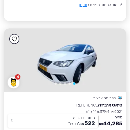
*חישוב ההחזר מפורט ב
תקנון
4
בפריסה ארצית
סיאט איביזה
REFERENCE
2021
יד 1
146,379 ק״מ
מחיר
החזר חודשי מ-
522
44,285
₪
לחודש
*
₪