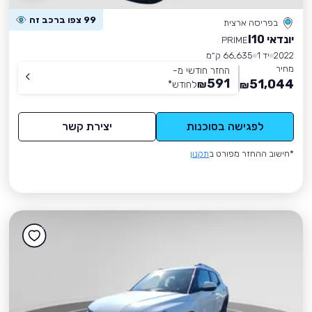
99 צפו ברכב זה
בפריסה ארצית
יונדאי I10
PRIME
2022
יד 1
66,635 ק״מ
מחיר
החזר חודשי מ-
591
51,044
₪
לחודש
*
₪
לפגישה בסוכנות
יצירת קשר
*חישוב ההחזר מפורט ב
תקנון