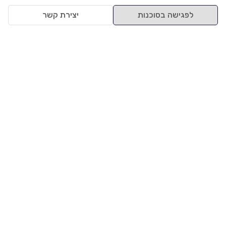
לפגישה בסוכנות
יצירת קשר
למעלה
רכבים
מי אנחנו
סננים מומלצים
מסחריות
מגזין
תקנון
משאיות
אינדקס סוכנויות
נגישות
בדיקת מימון
שאלות ותשובות
מדיניות פרטיות
טרייד אין
אבטחת מידע
מחקר