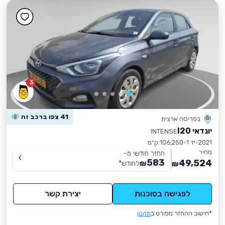
3
41 צפו ברכב זה
בפריסה ארצית
יונדאי I20
INTENSE
2021
יד 1
106,250 ק״מ
מחיר
החזר חודשי מ-
583
49,524
₪
לחודש
*
₪
לפגישה בסוכנות
יצירת קשר
*חישוב ההחזר מפורט ב
תקנון