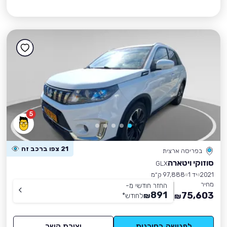
5
21 צפו ברכב זה
בפריסה ארצית
סוזוקי ויטארה
GLX
2021
יד 1
97,888 ק״מ
מחיר
החזר חודשי מ-
891
75,603
₪
לחודש
*
₪
לפגישה בסוכנות
יצירת קשר