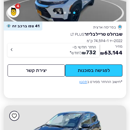
4
41 צפו ברכב זה
בפריסה ארצית
שברולט טריילבליזר
LT PLUS
2022
יד 1
74,594 ק״מ
מחיר
החזר חודשי מ-
732
63,144
₪
לחודש
*
₪
לפגישה בסוכנות
יצירת קשר
*חישוב ההחזר מפורט ב
תקנון