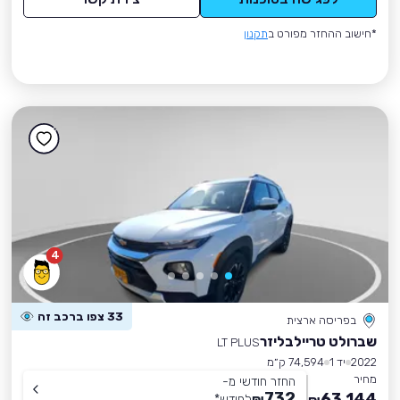
*חישוב ההחזר מפורט ב
תקנון
4
33 צפו ברכב זה
בפריסה ארצית
שברולט טריילבליזר
LT PLUS
2022
יד 1
74,594 ק״מ
מחיר
החזר חודשי מ-
732
63,144
₪
לחודש
*