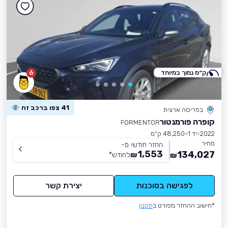
ק״מ נמוך במיוחד
6
41 צפו ברכב זה
בפריסה ארצית
קופרה פורמנטור
FORMENTOR
2022
יד 1
48,250 ק״מ
מחיר
החזר חודשי מ-
1,553
134,027
₪
לחודש
*
₪
לפגישה בסוכנות
יצירת קשר
*חישוב ההחזר מפורט ב
תקנון