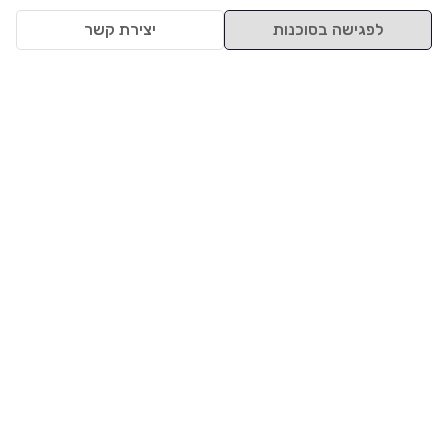
לפגישה בסוכנות
יצירת קשר
למעלה
רכבים
מי אנחנו
סננים מומלצים
מסחריות
מגזין
תקנון
משאיות
אינדקס סוכנויות
נגישות
בדיקת מימון
שאלות ותשובות
מדיניות פרטיות
טרייד אין
אבטחת מידע
מחקר