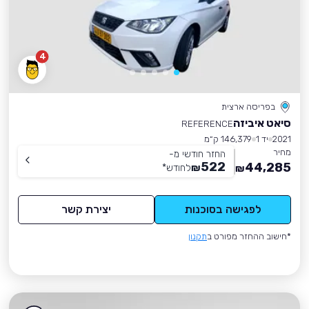
4
בפריסה ארצית
סיאט איביזה
REFERENCE
2021
יד 1
146,379 ק״מ
מחיר
החזר חודשי מ-
522
44,285
₪
לחודש
*
₪
לפגישה בסוכנות
יצירת קשר
*חישוב ההחזר מפורט ב
תקנון