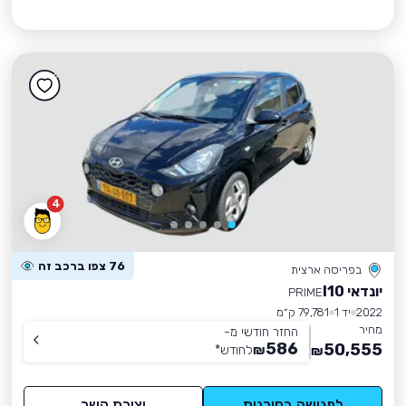
4
76 צפו ברכב זה
בפריסה ארצית
יונדאי I10
PRIME
2022
יד 1
79,781 ק״מ
מחיר
החזר חודשי מ-
586
50,555
₪
לחודש
*
₪
לפגישה בסוכנות
יצירת קשר