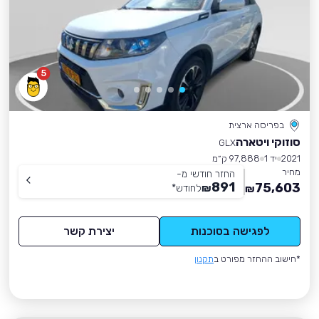
5
בפריסה ארצית
סוזוקי ויטארה
GLX
2021
יד 1
97,888 ק״מ
מחיר
החזר חודשי מ-
891
75,603
₪
לחודש
*
₪
לפגישה בסוכנות
יצירת קשר
*חישוב ההחזר מפורט ב
תקנון