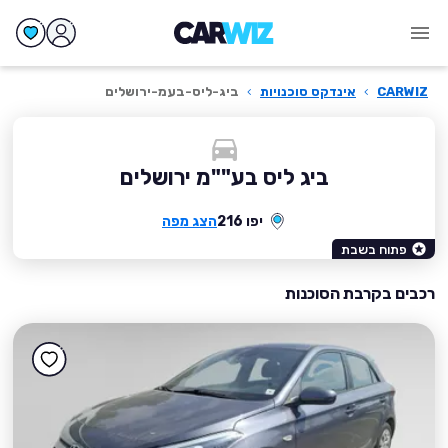
CARWIZ
›
אינדקס סוכנויות
›
ביג-ליס-בעמ-ירושלים
ביג ליס בע""מ ירושלים
יפו 216
הצג מפה
פתוח בשבת
רכבים בקרבת הסוכנות