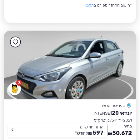
*חישוב ההחזר מפורט ב
תקנון
3
בפריסה ארצית
יונדאי I20
INTENSE
2021
יד 1
121,375 ק״מ
מחיר
החזר חודשי מ-
597
50,672
₪
לחודש
*
₪