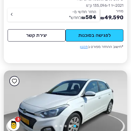
2021
יד 1
135,096 ק״מ
מחיר
החזר חודשי מ-
584
49,590
₪
לחודש
*
₪
לפגישה בסוכנות
יצירת קשר
*חישוב ההחזר מפורט ב
תקנון
3