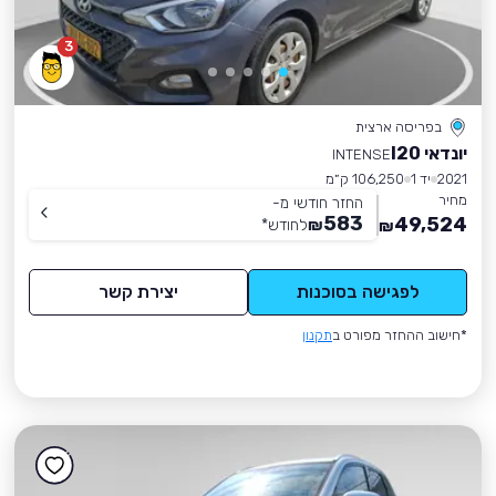
3
בפריסה ארצית
יונדאי I20
INTENSE
2021
יד 1
106,250 ק״מ
מחיר
החזר חודשי מ-
583
49,524
₪
לחודש
*
₪
לפגישה בסוכנות
יצירת קשר
*חישוב ההחזר מפורט ב
תקנון