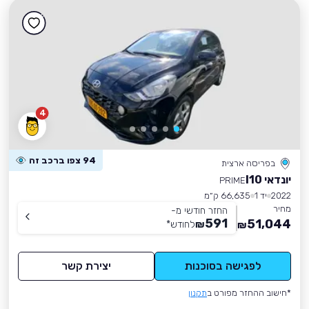
4
94 צפו ברכב זה
בפריסה ארצית
יונדאי I10
PRIME
2022
יד 1
66,635 ק״מ
מחיר
החזר חודשי מ-
591
51,044
₪
לחודש
*
₪
לפגישה בסוכנות
יצירת קשר
*חישוב ההחזר מפורט ב
תקנון