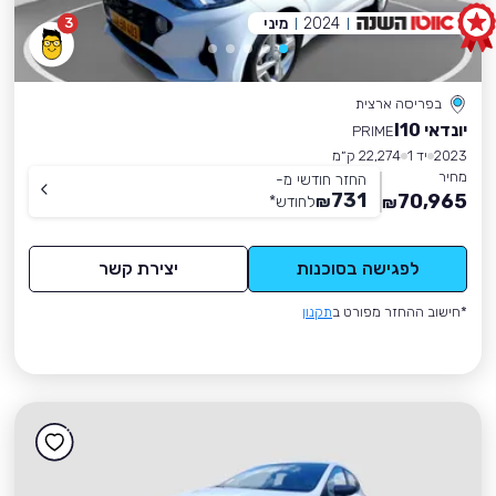
2024
מיני
3
בפריסה ארצית
יונדאי I10
PRIME
2023
יד 1
22,274 ק״מ
מחיר
החזר חודשי מ-
731
70,965
₪
לחודש
*
₪
לפגישה בסוכנות
יצירת קשר
*חישוב ההחזר מפורט ב
תקנון