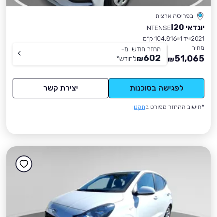
בפריסה ארצית
יונדאי I20
INTENSE
2021
יד 1
104,816 ק״מ
מחיר
החזר חודשי מ-
602
51,065
₪
לחודש
*
₪
לפגישה בסוכנות
יצירת קשר
*חישוב ההחזר מפורט ב
תקנון