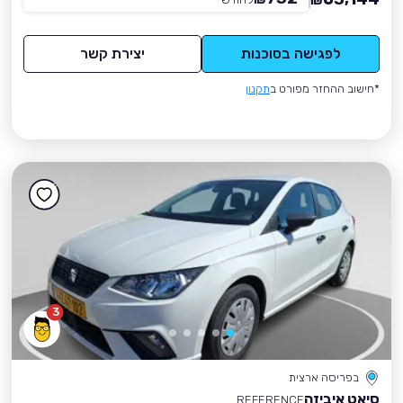
₪
לפגישה בסוכנות
יצירת קשר
*חישוב ההחזר מפורט ב
תקנון
3
בפריסה ארצית
סיאט איביזה
REFERENCE