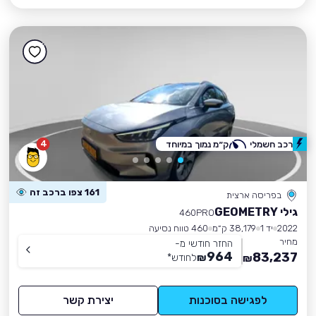
4
רכב חשמלי
ק״מ נמוך במיוחד
161 צפו ברכב זה
בפריסה ארצית
גילי GEOMETRY
460PRO
2022
יד 1
38,179 ק״מ
460 טווח נסיעה
מחיר
החזר חודשי מ-
964
83,237
₪
לחודש
*
₪
לפגישה בסוכנות
יצירת קשר