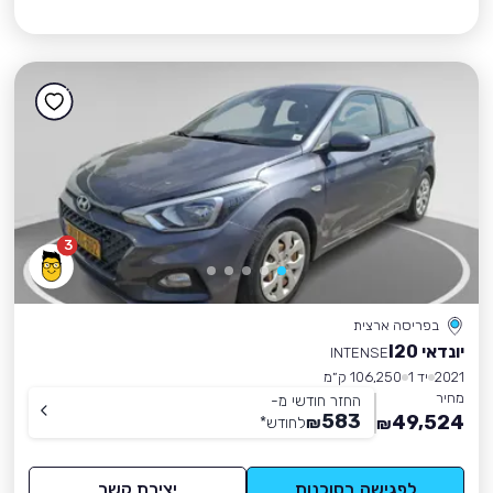
3
בפריסה ארצית
יונדאי I20
INTENSE
2021
יד 1
106,250 ק״מ
מחיר
החזר חודשי מ-
583
49,524
₪
לחודש
*
₪
לפגישה בסוכנות
יצירת קשר