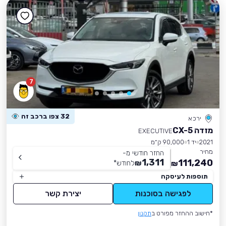
7
32 צפו ברכב זה
ירכא
מזדה CX-5
EXECUTIVE
2021
יד 1
90,000 ק״מ
מחיר
החזר חודשי מ-
1,311
111,240
₪
לחודש
*
₪
תוספות לעיסקה
לפגישה בסוכנות
יצירת קשר
*חישוב ההחזר מפורט ב
תקנון