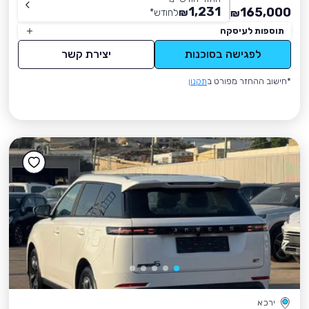
1,231
165,000
₪
לחודש
*
₪
תוספות לעיסקה
לפגישה בסוכנות
יצירת קשר
*חישוב ההחזר מפורט ב
תקנון
ירכא