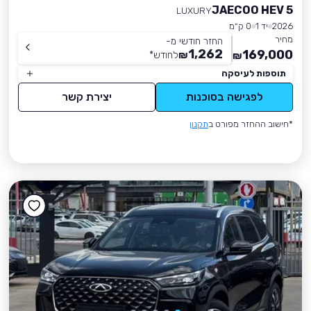
JAECOO HEV 5
LUXURY
2026
יד 1
0 ק״מ
מחיר
החזר חודשי מ-
1,262
169,000
₪
לחודש
*
₪
תוספות לעיסקה
לפגישה בסוכנות
יצירת קשר
*חישוב ההחזר מפורט ב
תקנון