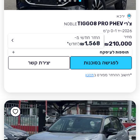
ירכא
צ'רי TIGGO8 PRO PHEV
NOBLE
2026
יד 1
0 ק״מ
מחיר
החזר חודשי מ-
1,568
210,000
₪
לחודש
*
₪
תוספות לעיסקה
לפגישה בסוכנות
יצירת קשר
*חישוב ההחזר מפורט ב
תקנון