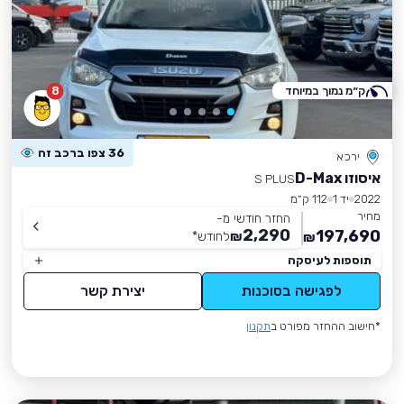
ק״מ נמוך במיוחד
8
36 צפו ברכב זה
ירכא
איסוזו D-Max
S PLUS
2022
יד 1
112 ק״מ
מחיר
החזר חודשי מ-
2,290
197,690
₪
לחודש
*
₪
תוספות לעיסקה
לפגישה בסוכנות
יצירת קשר
*חישוב ההחזר מפורט ב
תקנון