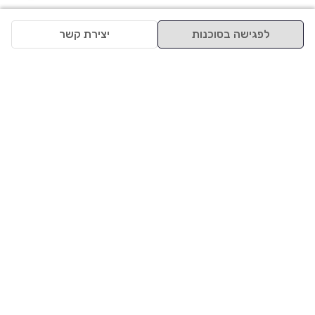
לפגישה בסוכנות
יצירת קשר
למעלה
רכבים
מי אנחנו
סננים מומלצים
מסחריות
מגזין
תקנון
משאיות
אינדקס סוכנויות
נגישות
בדיקת מימון
שאלות ותשובות
מדיניות פרטיות
טרייד אין
אבטחת מידע
מחקר