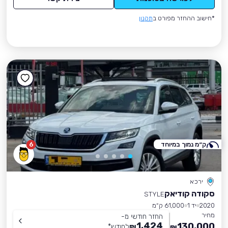
*חישוב ההחזר מפורט ב
תקנון
ק״מ נמוך במיוחד
6
ירכא
סקודה קודיאק
STYLE
2020
יד 1
61,000 ק״מ
מחיר
החזר חודשי מ-
1,424
130,000
₪
לחודש
*
₪