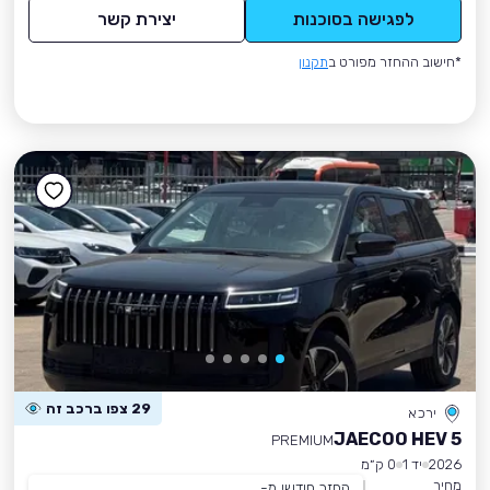
לפגישה בסוכנות
יצירת קשר
*חישוב ההחזר מפורט ב
תקנון
29 צפו ברכב זה
ירכא
JAECOO HEV 5
PREMIUM
2026
יד 1
0 ק״מ
מחיר
החזר חודשי מ-