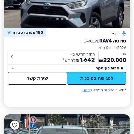
150 צפו ברכב זה
ירכא
טויוטה RAV4
E-VOLVE
2026
יד 1
0 ק״מ
מחיר
החזר חודשי מ-
1,642
220,000
₪
לחודש
*
₪
תוספות לעיסקה
לפגישה בסוכנות
יצירת קשר
*חישוב ההחזר מפורט ב
תקנון