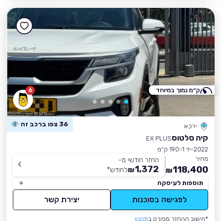
ק״מ נמוך במיוחד
6
36 צפו ברכב זה
ירכא
קיה סלטוס
EX PLUS
2022
יד 1
190 ק״מ
מחיר
החזר חודשי מ-
1,372
118,400
₪
לחודש
*
₪
תוספות לעיסקה
לפגישה בסוכנות
יצירת קשר
*חישוב ההחזר מפורט ב
תקנון