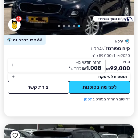
ק״מ נמוך במיוחד
10
62 צפו ברכב זה
ירכא
קיה ספורטז'
URBAN
2020
יד 1
59,000 ק״מ
מחיר
החזר חודשי מ-
1,008
92,000
₪
לחודש
*
₪
תוספות לעיסקה
לפגישה בסוכנות
יצירת קשר
*חישוב ההחזר מפורט ב
תקנון