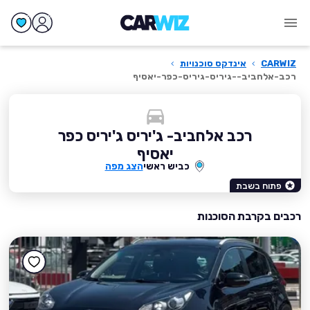
CARWIZ
›
אינדקס סוכנויות
›
רכב-אלחביב--גיריס-גיריס-כפר-יאסיף
רכב אלחביב- ג'יריס ג'יריס כפר
יאסיף
כביש ראשי
הצג מפה
פתוח בשבת
רכבים בקרבת הסוכנות