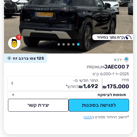
ק״מ נמוך במיוחד
1
125 צפו ברכב זה
ירכא
JAECOO 7
PREMIUM
2025
יד 1
6,000 ק״מ
מחיר
החזר חודשי מ-
1,692
175,000
₪
לחודש
*
₪
תוספות לעיסקה
לפגישה בסוכנות
יצירת קשר
*חישוב ההחזר מפורט ב
תקנון