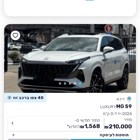
40 צפו ברכב זה
ירכא
MG S9
LUXURY
2026
יד 1
0 ק״מ
מחיר
החזר חודשי מ-
1,568
210,000
₪
לחודש
*
₪
תוספות לעיסקה