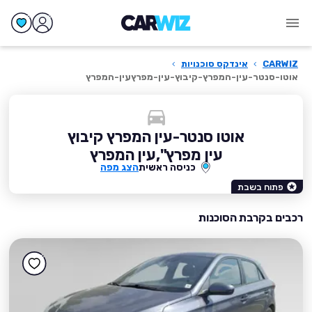
CARWIZ
›
אינדקס סוכנויות
›
אוטו-סנטר-עין-המפרץ-קיבוץ-עין-מפרץעין-המפרץ
אוטו סנטר-עין המפרץ קיבוץ
עין מפרץ",עין המפרץ
כניסה ראשית
הצג מפה
פתוח בשבת
רכבים בקרבת הסוכנות