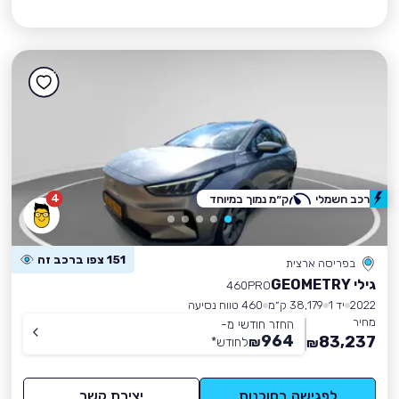
4
רכב חשמלי
ק״מ נמוך במיוחד
151 צפו ברכב זה
בפריסה ארצית
גילי GEOMETRY
460PRO
2022
יד 1
38,179 ק״מ
460 טווח נסיעה
מחיר
החזר חודשי מ-
964
83,237
₪
לחודש
*
₪
לפגישה בסוכנות
יצירת קשר