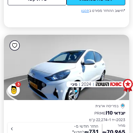
*חישוב ההחזר מפורט ב
תקנון
2024
מיני
3
בפריסה ארצית
יונדאי I10
PRIME
2023
יד 1
22,274 ק״מ
מחיר
החזר חודשי מ-
731
70,965
₪
לחודש
*
₪