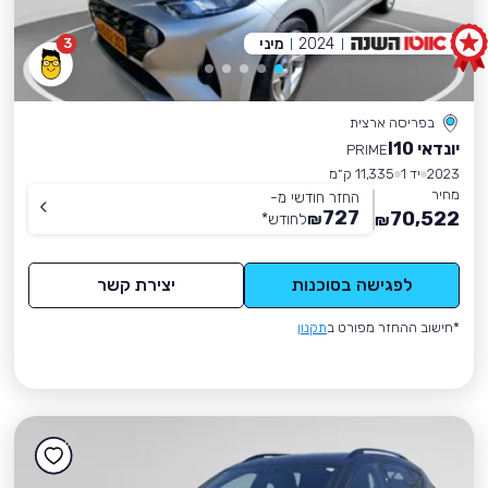
2024
מיני
3
בפריסה ארצית
יונדאי I10
PRIME
2023
יד 1
11,335 ק״מ
מחיר
החזר חודשי מ-
727
70,522
₪
לחודש
*
₪
לפגישה בסוכנות
יצירת קשר
*חישוב ההחזר מפורט ב
תקנון