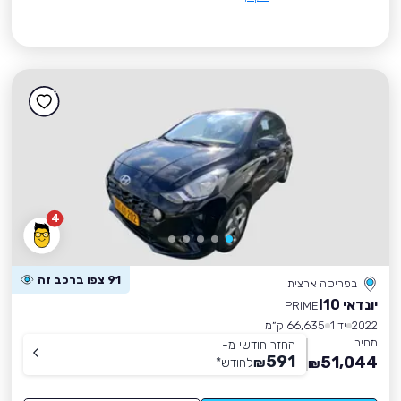
4
91 צפו ברכב זה
בפריסה ארצית
יונדאי I10
PRIME
2022
יד 1
66,635 ק״מ
מחיר
החזר חודשי מ-
591
51,044
₪
לחודש
*
₪