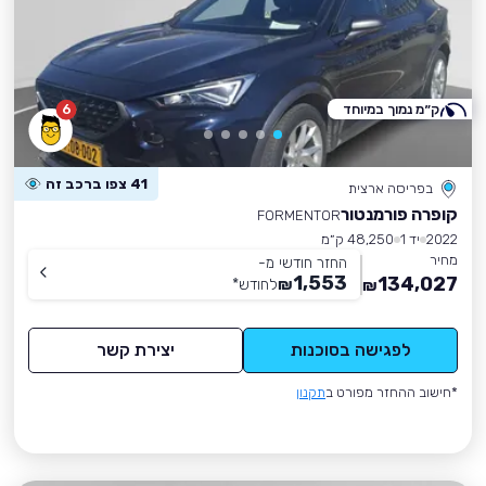
ק״מ נמוך במיוחד
6
41 צפו ברכב זה
בפריסה ארצית
קופרה פורמנטור
FORMENTOR
2022
יד 1
48,250 ק״מ
מחיר
החזר חודשי מ-
1,553
134,027
₪
לחודש
*
₪
לפגישה בסוכנות
יצירת קשר
*חישוב ההחזר מפורט ב
תקנון