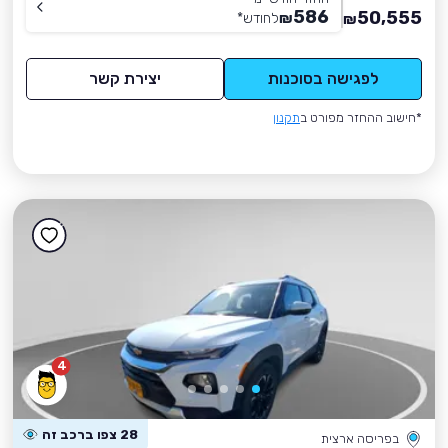
586
50,555
₪
לחודש
*
₪
לפגישה בסוכנות
יצירת קשר
*חישוב ההחזר מפורט ב
תקנון
4
28 צפו ברכב זה
בפריסה ארצית