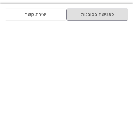
לפגישה בסוכנות
יצירת קשר
למעלה
רכבים
מי אנחנו
סננים מומלצים
מסחריות
מגזין
תקנון
משאיות
אינדקס סוכנויות
נגישות
בדיקת מימון
שאלות ותשובות
מדיניות פרטיות
טרייד אין
אבטחת מידע
מחקר