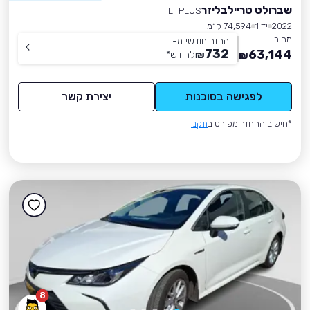
שברולט טריילבליזר
LT PLUS
2022
יד 1
74,594 ק״מ
מחיר
החזר חודשי מ-
732
63,144
₪
לחודש
*
₪
לפגישה בסוכנות
יצירת קשר
*חישוב ההחזר מפורט ב
תקנון
8