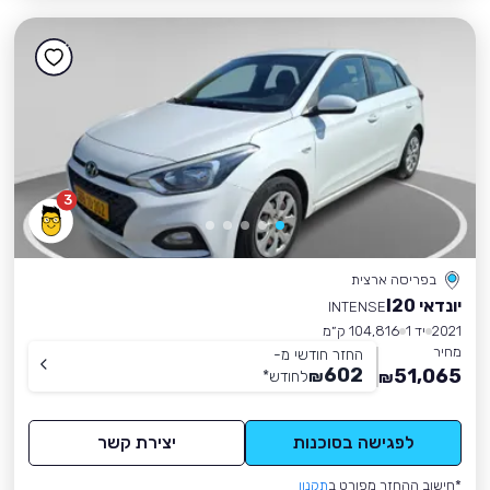
3
בפריסה ארצית
יונדאי I20
INTENSE
2021
יד 1
104,816 ק״מ
מחיר
החזר חודשי מ-
602
51,065
₪
לחודש
*
₪
לפגישה בסוכנות
יצירת קשר
*חישוב ההחזר מפורט ב
תקנון