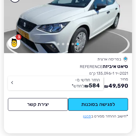
3
בפריסה ארצית
סיאט איביזה
REFERENCE
2021
יד 1
135,096 ק״מ
מחיר
החזר חודשי מ-
584
49,590
₪
לחודש
*
₪
לפגישה בסוכנות
יצירת קשר
*חישוב ההחזר מפורט ב
תקנון