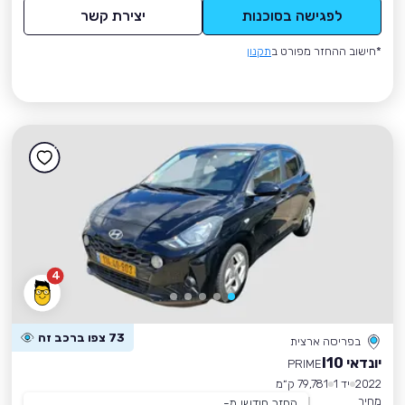
לפגישה בסוכנות
יצירת קשר
*חישוב ההחזר מפורט ב
תקנון
4
73 צפו ברכב זה
בפריסה ארצית
יונדאי I10
PRIME
2022
יד 1
79,781 ק״מ
מחיר
החזר חודשי מ-