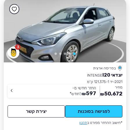
3
בפריסה ארצית
יונדאי I20
INTENSE
2021
יד 1
121,375 ק״מ
מחיר
החזר חודשי מ-
597
50,672
₪
לחודש
*
₪
לפגישה בסוכנות
יצירת קשר
*חישוב ההחזר מפורט ב
תקנון