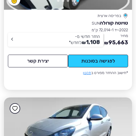
בפריסה ארצית
טויוטה קורולה
SUN
2022
יד 1
72,014 ק״מ
מחיר
החזר חודשי מ-
1,108
95,663
₪
לחודש
*
₪
לפגישה בסוכנות
יצירת קשר
*חישוב ההחזר מפורט ב
תקנון