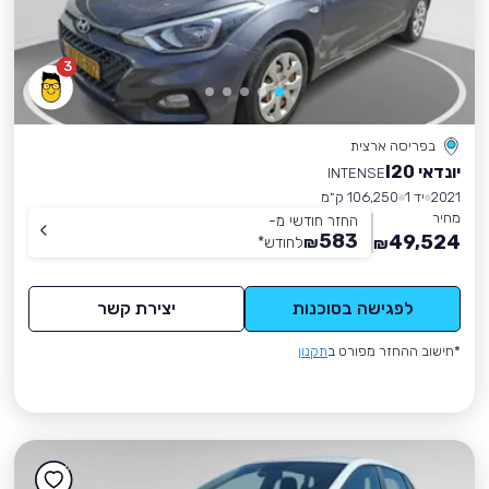
3
בפריסה ארצית
יונדאי I20
INTENSE
2021
יד 1
106,250 ק״מ
מחיר
החזר חודשי מ-
583
49,524
₪
לחודש
*
₪
לפגישה בסוכנות
יצירת קשר
*חישוב ההחזר מפורט ב
תקנון