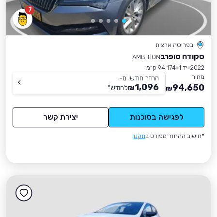
7
בפריסה ארצית
סקודה סופרב
AMBITION
2022
יד 1
94,174 ק״מ
מחיר
החזר חודשי מ-
1,096
94,650
₪
לחודש
*
₪
לפגישה בסוכנות
יצירת קשר
*חישוב ההחזר מפורט ב
תקנון