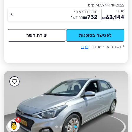
2022
יד 1
74,594 ק״מ
מחיר
החזר חודשי מ-
732
63,144
₪
לחודש
*
₪
לפגישה בסוכנות
יצירת קשר
*חישוב ההחזר מפורט ב
תקנון
3