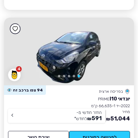
4
94 צפו ברכב זה
בפריסה ארצית
יונדאי I10
PRIME
2022
יד 1
66,635 ק״מ
מחיר
החזר חודשי מ-
591
51,044
₪
לחודש
*
₪
לפגישה בסוכנות
יצירת קשר