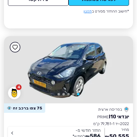
*חישוב ההחזר מפורט ב
תקנון
4
75 צפו ברכב זה
בפריסה ארצית
יונדאי I10
PRIME
2022
יד 1
79,781 ק״מ
מחיר
החזר חודשי מ-
586
50,555
₪
לחודש
*
₪