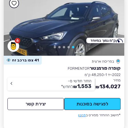
ק״מ נמוך במיוחד
6
41 צפו ברכב זה
בפריסה ארצית
קופרה פורמנטור
FORMENTOR
2022
יד 1
48,250 ק״מ
מחיר
החזר חודשי מ-
1,553
134,027
₪
לחודש
*
₪
לפגישה בסוכנות
יצירת קשר
*חישוב ההחזר מפורט ב
תקנון