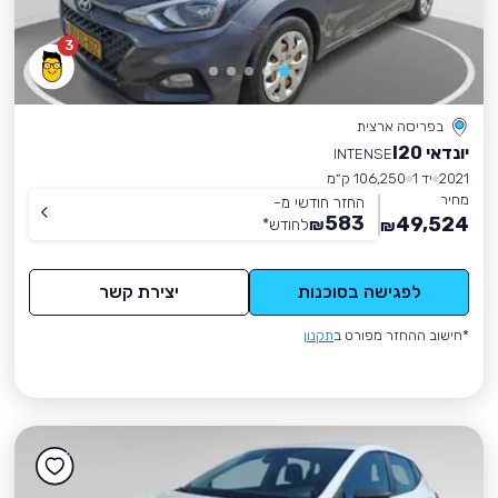
3
בפריסה ארצית
יונדאי I20
INTENSE
2021
יד 1
106,250 ק״מ
מחיר
החזר חודשי מ-
583
49,524
₪
לחודש
*
₪
לפגישה בסוכנות
יצירת קשר
*חישוב ההחזר מפורט ב
תקנון