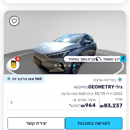
4
רכב חשמלי
ק״מ נמוך במיוחד
160 צפו ברכב זה
בפריסה ארצית
גילי GEOMETRY
460PRO
2022
יד 1
38,179 ק״מ
460 טווח נסיעה
מחיר
החזר חודשי מ-
964
83,237
₪
לחודש
*
₪
לפגישה בסוכנות
יצירת קשר