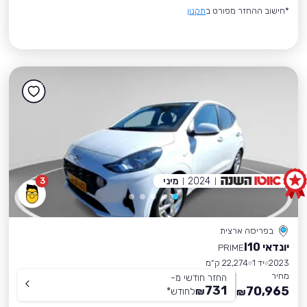
*חישוב ההחזר מפורט ב
תקנון
2024
מיני
3
בפריסה ארצית
יונדאי I10
PRIME
2023
יד 1
22,274 ק״מ
מחיר
החזר חודשי מ-
731
70,965
₪
לחודש
*
₪