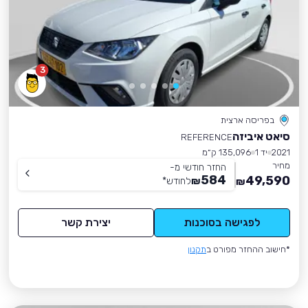
3
בפריסה ארצית
סיאט איביזה
REFERENCE
2021
יד 1
135,096 ק״מ
מחיר
החזר חודשי מ-
584
49,590
₪
לחודש
*
₪
לפגישה בסוכנות
יצירת קשר
*חישוב ההחזר מפורט ב
תקנון