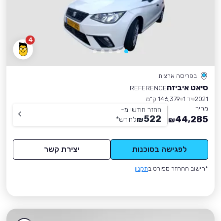
4
בפריסה ארצית
סיאט איביזה
REFERENCE
2021
יד 1
146,379 ק״מ
מחיר
החזר חודשי מ-
522
44,285
₪
לחודש
*
₪
לפגישה בסוכנות
יצירת קשר
*חישוב ההחזר מפורט ב
תקנון