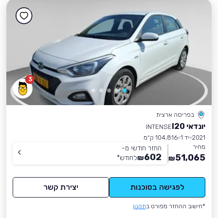
3
בפריסה ארצית
יונדאי I20
INTENSE
2021
יד 1
104,816 ק״מ
מחיר
החזר חודשי מ-
602
51,065
₪
לחודש
*
₪
לפגישה בסוכנות
יצירת קשר
*חישוב ההחזר מפורט ב
תקנון