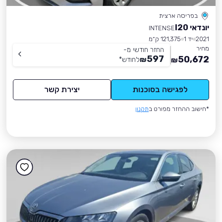
בפריסה ארצית
יונדאי I20
INTENSE
2021
יד 1
121,375 ק״מ
מחיר
החזר חודשי מ-
597
50,672
₪
לחודש
*
₪
לפגישה בסוכנות
יצירת קשר
*חישוב ההחזר מפורט ב
תקנון