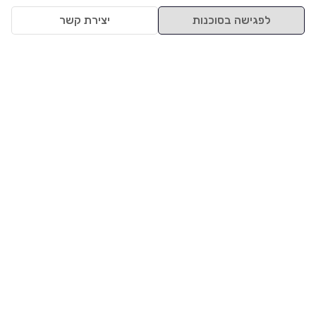
לפגישה בסוכנות
יצירת קשר
למעלה
רכבים
מי אנחנו
סננים מומלצים
מסחריות
מגזין
תקנון
משאיות
אינדקס סוכנויות
נגישות
בדיקת מימון
שאלות ותשובות
מדיניות פרטיות
טרייד אין
אבטחת מידע
מחקר