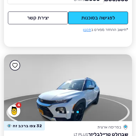
לפגישה בסוכנות
יצירת קשר
*חישוב ההחזר מפורט ב
תקנון
4
32 צפו ברכב זה
בפריסה ארצית
שברולט טריילבליזר
LT PLUS