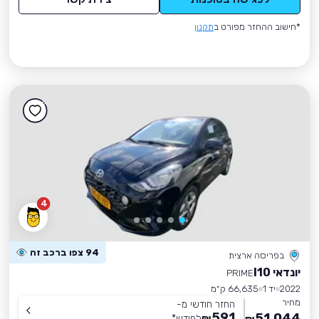
*חישוב ההחזר מפורט ב
תקנון
4
94 צפו ברכב זה
בפריסה ארצית
יונדאי I10
PRIME
2022
יד 1
66,635 ק״מ
מחיר
החזר חודשי מ-
591
51,044
₪
לחודש
*