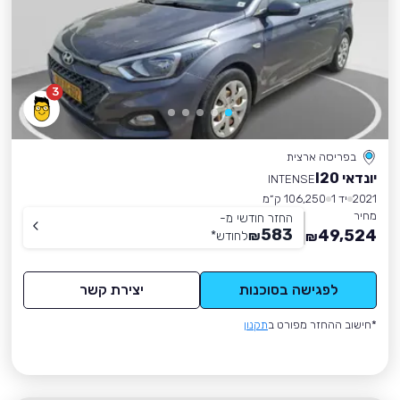
3
בפריסה ארצית
יונדאי I20
INTENSE
2021
יד 1
106,250 ק״מ
מחיר
החזר חודשי מ-
583
49,524
₪
לחודש
*
₪
לפגישה בסוכנות
יצירת קשר
*חישוב ההחזר מפורט ב
תקנון