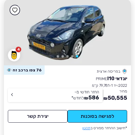
4
76 צפו ברכב זה
בפריסה ארצית
יונדאי I10
PRIME
2022
יד 1
79,781 ק״מ
מחיר
החזר חודשי מ-
586
50,555
₪
לחודש
*
₪
לפגישה בסוכנות
יצירת קשר
*חישוב ההחזר מפורט ב
תקנון