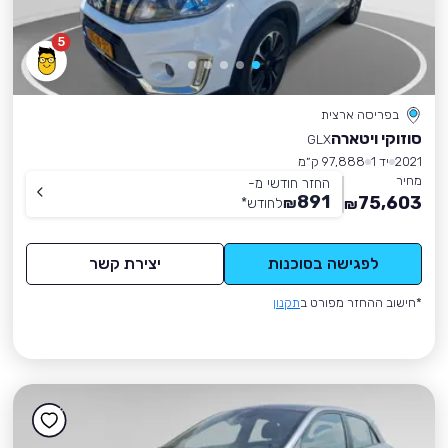
5
בפריסה ארצית
סוזוקי ויטארה
GLX
2021
יד 1
97,888 ק״מ
מחיר
החזר חודשי מ-
891
75,603
₪
לחודש
*
₪
לפגישה בסוכנות
יצירת קשר
*חישוב ההחזר מפורט ב
תקנון