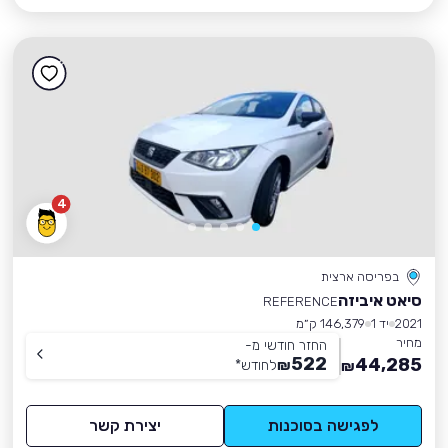
4
בפריסה ארצית
סיאט איביזה
REFERENCE
2021
יד 1
146,379 ק״מ
מחיר
החזר חודשי מ-
522
44,285
₪
לחודש
*
₪
לפגישה בסוכנות
יצירת קשר