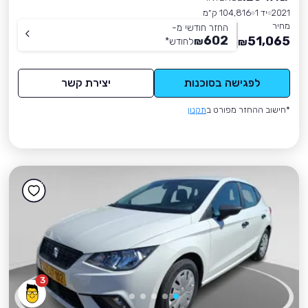
2021
יד 1
104,816 ק״מ
מחיר
החזר חודשי מ-
602
51,065
₪
לחודש
*
₪
לפגישה בסוכנות
יצירת קשר
*חישוב ההחזר מפורט ב
תקנון
3