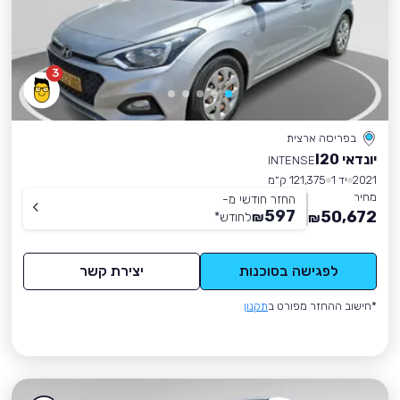
3
בפריסה ארצית
יונדאי I20
INTENSE
2021
יד 1
121,375 ק״מ
מחיר
החזר חודשי מ-
597
50,672
₪
לחודש
*
₪
לפגישה בסוכנות
יצירת קשר
*חישוב ההחזר מפורט ב
תקנון