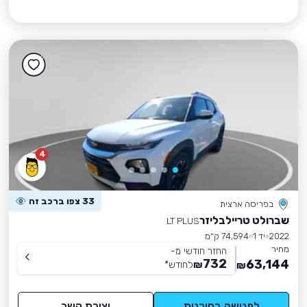
4
33 צפו ברכב זה
בפריסה ארצית
שברולט טריילבליזר
LT PLUS
2022
יד 1
74,594 ק״מ
מחיר
החזר חודשי מ-
732
63,144
₪
לחודש
*
₪
לפגישה בסוכנות
יצירת קשר