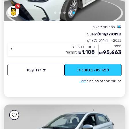
8
בפריסה ארצית
טויוטה קורולה
SUN
2022
יד 1
72,014 ק״מ
מחיר
החזר חודשי מ-
1,108
95,663
₪
לחודש
*
₪
לפגישה בסוכנות
יצירת קשר
*חישוב ההחזר מפורט ב
תקנון