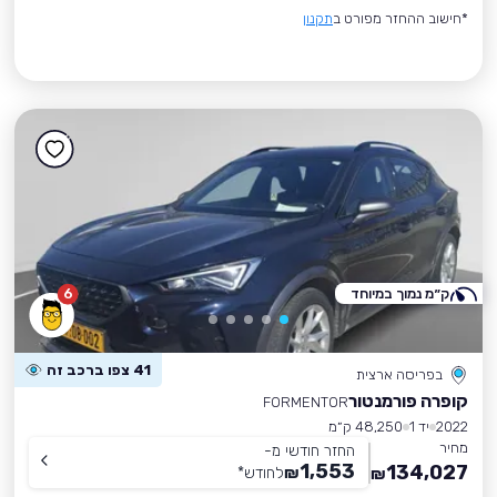
*חישוב ההחזר מפורט ב
תקנון
ק״מ נמוך במיוחד
6
41 צפו ברכב זה
בפריסה ארצית
קופרה פורמנטור
FORMENTOR
2022
יד 1
48,250 ק״מ
מחיר
החזר חודשי מ-
1,553
134,027
₪
לחודש
*
₪