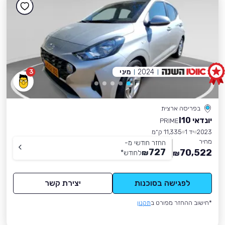
2024
מיני
3
בפריסה ארצית
יונדאי I10
PRIME
2023
יד 1
11,335 ק״מ
מחיר
החזר חודשי מ-
727
70,522
₪
לחודש
*
₪
לפגישה בסוכנות
יצירת קשר
*חישוב ההחזר מפורט ב
תקנון