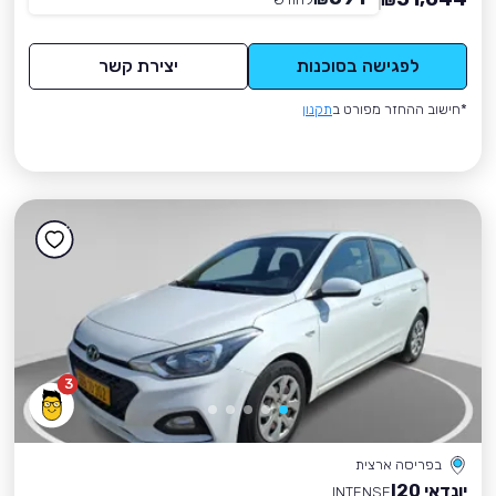
₪
לפגישה בסוכנות
יצירת קשר
*חישוב ההחזר מפורט ב
תקנון
3
בפריסה ארצית
יונדאי I20
INTENSE