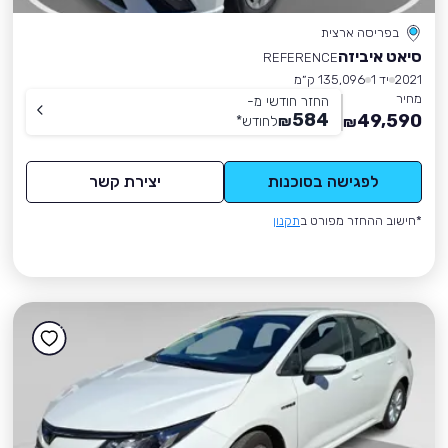
בפריסה ארצית
סיאט איביזה
REFERENCE
2021
יד 1
135,096 ק״מ
מחיר
החזר חודשי מ-
584
49,590
₪
לחודש
*
₪
לפגישה בסוכנות
יצירת קשר
*חישוב ההחזר מפורט ב
תקנון