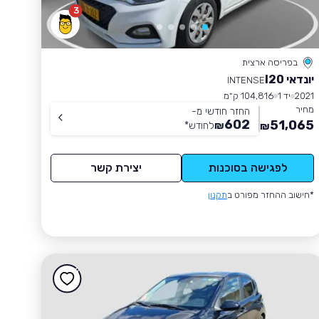
3
בפריסה ארצית
יונדאי I20
INTENSE
2021
יד 1
104,816 ק״מ
מחיר
החזר חודשי מ-
602
51,065
₪
לחודש
*
₪
לפגישה בסוכנות
יצירת קשר
*חישוב ההחזר מפורט ב
תקנון