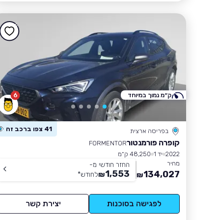
ק״מ נמוך במיוחד
6
41 צפו ברכב זה
בפריסה ארצית
קופרה פורמנטור
FORMENTOR
2022
יד 1
48,250 ק״מ
מחיר
החזר חודשי מ-
1,553
134,027
₪
לחודש
*
₪
לפגישה בסוכנות
יצירת קשר