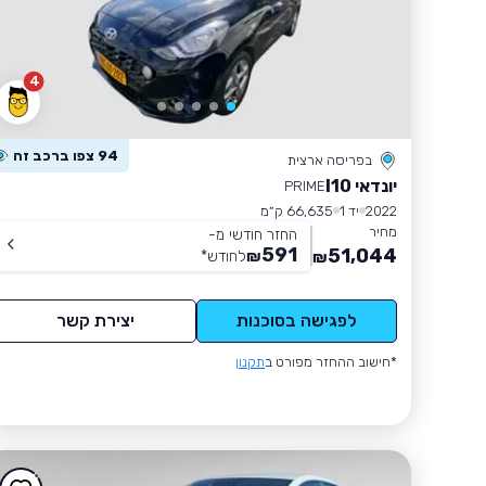
4
94 צפו ברכב זה
בפריסה ארצית
יונדאי I10
PRIME
2022
יד 1
66,635 ק״מ
מחיר
החזר חודשי מ-
591
51,044
₪
לחודש
*
₪
לפגישה בסוכנות
יצירת קשר
*חישוב ההחזר מפורט ב
תקנון