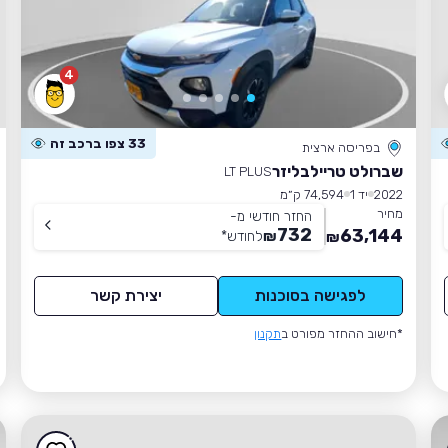
4
33 צפו ברכב זה
בפריסה ארצית
שברולט טריילבליזר
LT PLUS
2022
יד 1
74,594 ק״מ
מחיר
החזר חודשי מ-
732
63,144
₪
לחודש
*
₪
לפגישה בסוכנות
יצירת קשר
*חישוב ההחזר מפורט ב
תקנון