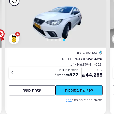
4
בפריסה ארצית
סיאט איביזה
REFERENCE
2021
יד 1
146,379 ק״מ
מחיר
החזר חודשי מ-
522
44,285
₪
לחודש
*
₪
לפגישה בסוכנות
יצירת קשר
*חישוב ההחזר מפורט ב
תקנון