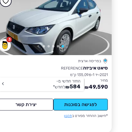
3
בפריסה ארצית
סיאט איביזה
REFERENCE
2021
יד 1
135,096 ק״מ
מחיר
החזר חודשי מ-
584
49,590
₪
לחודש
*
₪
לפגישה בסוכנות
יצירת קשר
*חישוב ההחזר מפורט ב
תקנון