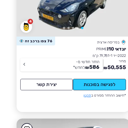
4
76 צפו ברכב זה
בפריסה ארצית
יונדאי I10
PRIME
2022
יד 1
79,781 ק״מ
מחיר
החזר חודשי מ-
586
50,555
₪
לחודש
*
₪
לפגישה בסוכנות
יצירת קשר
*חישוב ההחזר מפורט ב
תקנון