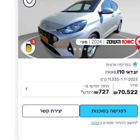
2024
מיני
3
בפריסה ארצית
יונדאי I10
PRIME
2023
יד 1
11,335 ק״מ
מחיר
החזר חודשי מ-
727
70,522
₪
לחודש
*
₪
לפגישה בסוכנות
יצירת קשר
*חישוב ההחזר מפורט ב
תקנון