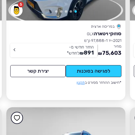
5
בפריסה ארצית
סוזוקי ויטארה
GLX
2021
יד 1
97,888 ק״מ
מחיר
החזר חודשי מ-
891
75,603
₪
לחודש
*
₪
לפגישה בסוכנות
יצירת קשר
*חישוב ההחזר מפורט ב
תקנון