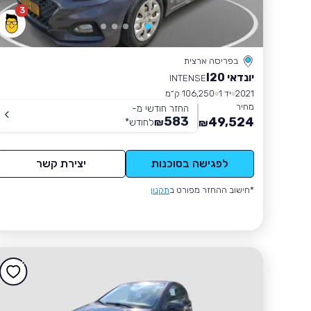
3
בפריסה ארצית
יונדאי I20
INTENSE
2021
יד 1
106,250 ק״מ
מחיר
החזר חודשי מ-
583
49,524
₪
לחודש
*
₪
לפגישה בסוכנות
יצירת קשר
*חישוב ההחזר מפורט ב
תקנון