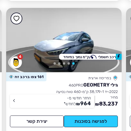
4
רכב חשמלי
ק״מ נמוך במיוחד
161 צפו ברכב זה
בפריסה ארצית
גילי GEOMETRY
460PRO
2022
יד 1
38,179 ק״מ
460 טווח נסיעה
מחיר
החזר חודשי מ-
964
83,237
₪
לחודש
*
₪
לפגישה בסוכנות
יצירת קשר