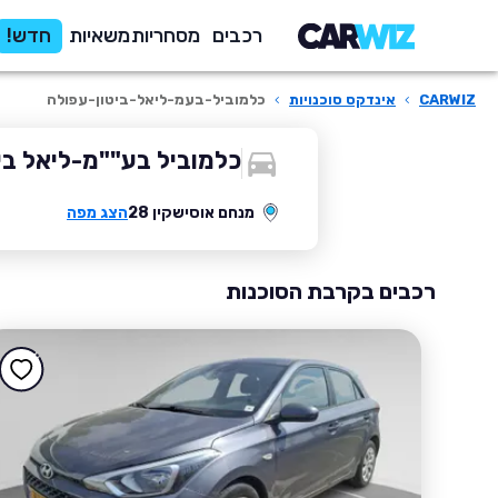
רכבים
מסחריות
משאיות
חדש!
CARWIZ
›
אינדקס סוכנויות
›
כלמוביל-בעמ-ליאל-ביטון-עפולה
כלמוביל בע""מ-ליאל בי
מנחם אוסישקין 28
הצג מפה
רכבים בקרבת הסוכנות