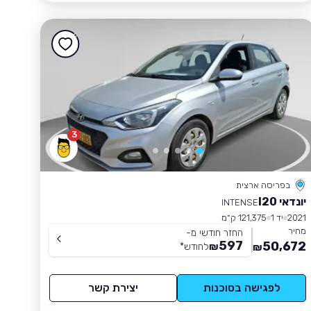
3
בפריסה ארצית
יונדאי I20
INTENSE
2021
יד 1
121,375 ק״מ
מחיר
החזר חודשי מ-
597
50,672
₪
לחודש
*
₪
לפגישה בסוכנות
יצירת קשר