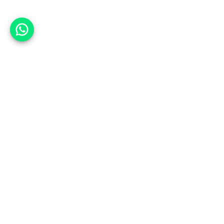
אפשר לעזור?
אנחנו ב-CARWIZ נעזור לך
להתחדש בקלות ובנוחות ברכב יד
שנייה בהתאמה אישית מתוך אלפי
רכבים וממאות סוכנויות רכב מובילות
באמצעות ממשק חדשני וידידותי
שפיתחנו, ובעזרת האלגוריתם החכם
והמהפכני שלנו.