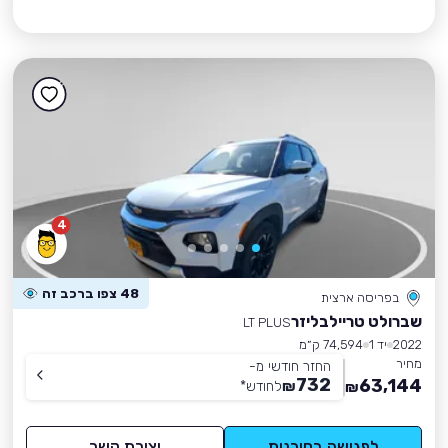
4
48 צפו ברכב זה
בפריסה ארצית
שברולט טריילבליזר
LT PLUS
2022
יד 1
74,594 ק״מ
מחיר
החזר חודשי מ-
732
63,144
₪
לחודש
*
₪
לפגישה בסוכנות
יצירת קשר