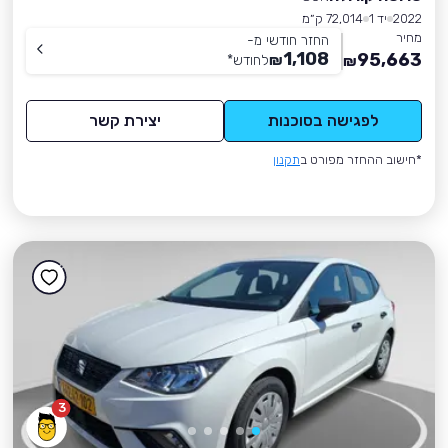
2022
יד 1
72,014 ק״מ
מחיר
החזר חודשי מ-
1,108
95,663
₪
לחודש
*
₪
לפגישה בסוכנות
יצירת קשר
*חישוב ההחזר מפורט ב
תקנון
3