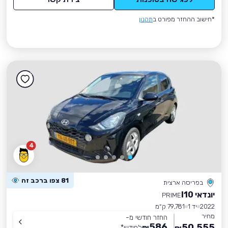
*חישוב ההחזר מפורט ב
תקנון
4
81 צפו ברכב זה
בפריסה ארצית
יונדאי I10
PRIME
2022
יד 1
79,781 ק״מ
מחיר
החזר חודשי מ-
586
50,555
₪
לחודש
*