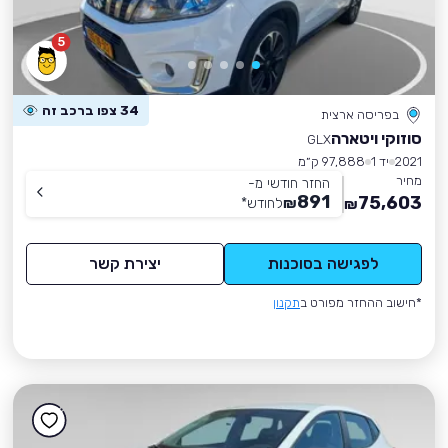
5
34 צפו ברכב זה
בפריסה ארצית
סוזוקי ויטארה
GLX
2021
יד 1
97,888 ק״מ
מחיר
החזר חודשי מ-
891
75,603
₪
לחודש
*
₪
לפגישה בסוכנות
יצירת קשר
*חישוב ההחזר מפורט ב
תקנון