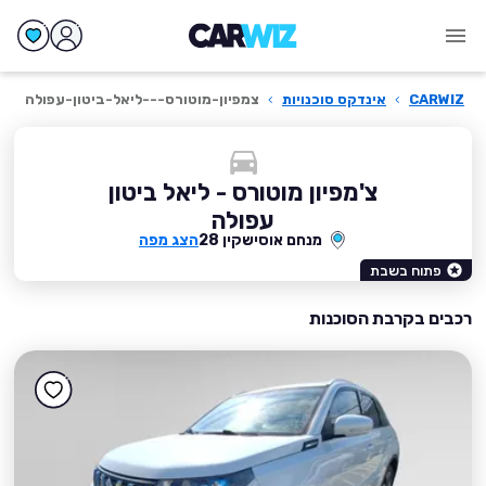
CARWIZ
›
אינדקס סוכנויות
›
צמפיון-מוטורס---ליאל-ביטון-עפולה
צ'מפיון מוטורס - ליאל ביטון
עפולה
מנחם אוסישקין 28
הצג מפה
פתוח בשבת
רכבים בקרבת הסוכנות