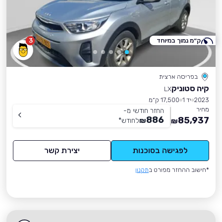
ק״מ נמוך במיוחד
3
בפריסה ארצית
קיה סטוניק
LX
2023
יד 1
17,500 ק״מ
מחיר
החזר חודשי מ-
886
85,937
₪
לחודש
*
₪
לפגישה בסוכנות
יצירת קשר
*חישוב ההחזר מפורט ב
תקנון