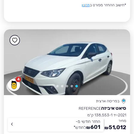
*חישוב ההחזר מפורט ב
תקנון
4
בפריסה ארצית
סיאט איביזה
REFERENCE
2021
יד 1
138,553 ק״מ
מחיר
החזר חודשי מ-
601
51,012
₪
לחודש
*
₪