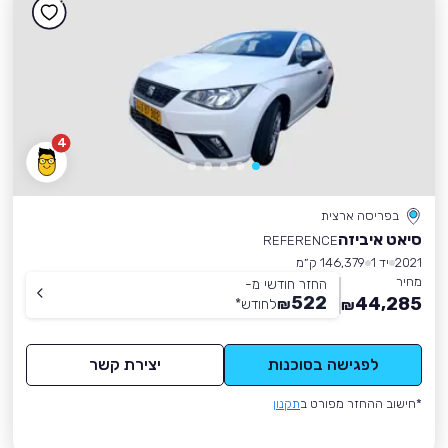
4
בפריסה ארצית
סיאט איביזה
REFERENCE
2021
יד 1
146,379 ק״מ
מחיר
החזר חודשי מ-
522
44,285
₪
לחודש
*
₪
לפגישה בסוכנות
יצירת קשר
*חישוב ההחזר מפורט ב
תקנון