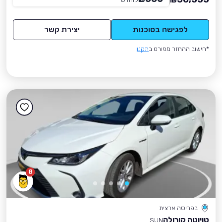
₪
לפגישה בסוכנות
יצירת קשר
*חישוב ההחזר מפורט ב
תקנון
8
בפריסה ארצית
טויוטה קורולה
SUN