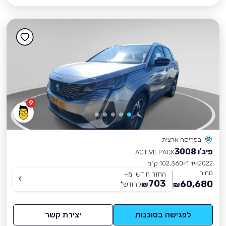
9
בפריסה ארצית
פיג'ו 3008
ACTIVE PACK
2022
יד 1
102,360 ק״מ
מחיר
החזר חודשי מ-
703
60,680
₪
לחודש
*
₪
לפגישה בסוכנות
יצירת קשר