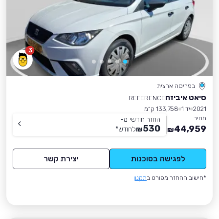
3
בפריסה ארצית
סיאט איביזה
REFERENCE
2021
יד 1
133,758 ק״מ
מחיר
החזר חודשי מ-
530
44,959
₪
לחודש
*
₪
לפגישה בסוכנות
יצירת קשר
*חישוב ההחזר מפורט ב
תקנון