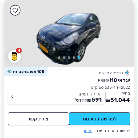
4
105 צפו ברכב זה
בפריסה ארצית
יונדאי I10
PRIME
2022
יד 1
66,635 ק״מ
מחיר
החזר חודשי מ-
591
51,044
₪
לחודש
*
₪
לפגישה בסוכנות
יצירת קשר
*חישוב ההחזר מפורט ב
תקנון