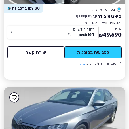
30 צפו ברכב זה
בפריסה ארצית
סיאט איביזה
REFERENCE
2021
יד 1
135,096 ק״מ
מחיר
החזר חודשי מ-
584
49,590
₪
לחודש
*
₪
לפגישה בסוכנות
יצירת קשר
*חישוב ההחזר מפורט ב
תקנון