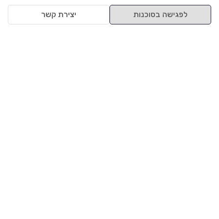
לפגישה בסוכנות
יצירת קשר
למעלה
רכבים
מי אנחנו
סננים מומלצים
מסחריות
מגזין
תקנון
משאיות
אינדקס סוכנויות
נגישות
בדיקת מימון
שאלות ותשובות
מדיניות פרטיות
טרייד אין
אבטחת מידע
מחקר