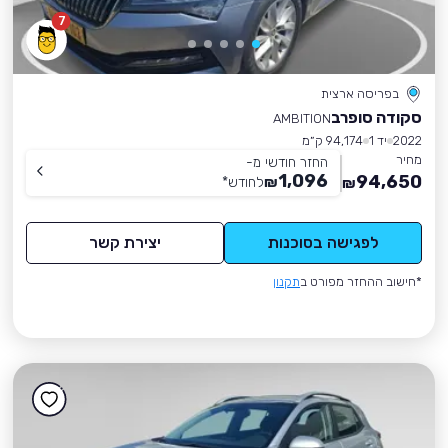
7
בפריסה ארצית
סקודה סופרב
AMBITION
2022
יד 1
94,174 ק״מ
מחיר
החזר חודשי מ-
1,096
94,650
₪
לחודש
*
₪
לפגישה בסוכנות
יצירת קשר
*חישוב ההחזר מפורט ב
תקנון