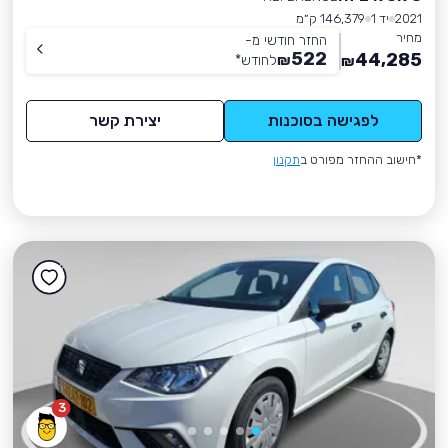
2021
יד 1
146,379 ק״מ
מחיר
החזר חודשי מ-
522
44,285
₪
לחודש
*
₪
לפגישה בסוכנות
יצירת קשר
*חישוב ההחזר מפורט ב
תקנון
3