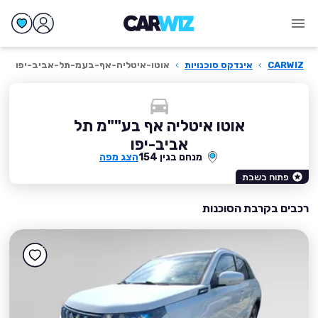
CARWIZ
›
אינדקס סוכנויות
›
אוטו-איטליה-אף-בעמ-תל-אביב-יפו
אוטו איטליה אף בע""מ תל
אביב-יפו
מנחם בגין 154
הצג מפה
פתוח בשבת
רכבים בקרבת הסוכנות