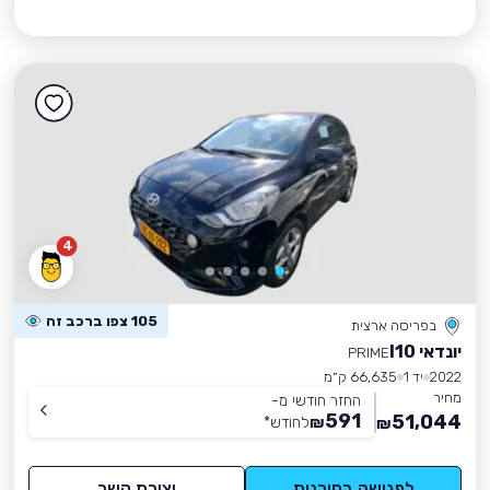
4
105 צפו ברכב זה
בפריסה ארצית
יונדאי I10
PRIME
2022
יד 1
66,635 ק״מ
מחיר
החזר חודשי מ-
591
51,044
₪
לחודש
*
₪
לפגישה בסוכנות
יצירת קשר