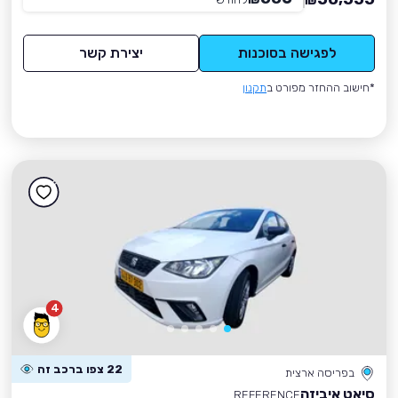
₪
לפגישה בסוכנות
יצירת קשר
*חישוב ההחזר מפורט ב
תקנון
4
22 צפו ברכב זה
בפריסה ארצית
סיאט איביזה
REFERENCE