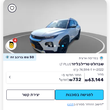
4
50 צפו ברכב זה
בפריסה ארצית
שברולט טריילבליזר
LT PLUS
2022
יד 1
74,594 ק״מ
מחיר
החזר חודשי מ-
732
63,144
₪
לחודש
*
₪
לפגישה בסוכנות
יצירת קשר
*חישוב ההחזר מפורט ב
תקנון