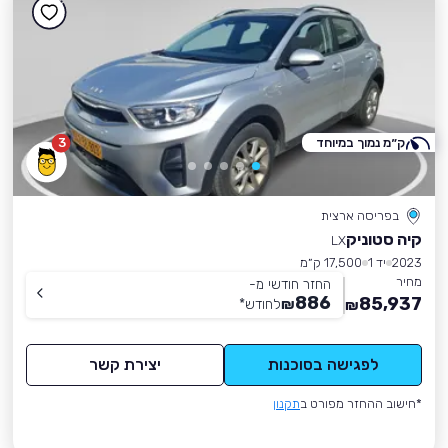
ק״מ נמוך במיוחד
3
בפריסה ארצית
קיה סטוניק
LX
2023
יד 1
17,500 ק״מ
מחיר
החזר חודשי מ-
886
85,937
₪
לחודש
*
₪
לפגישה בסוכנות
יצירת קשר
*חישוב ההחזר מפורט ב
תקנון