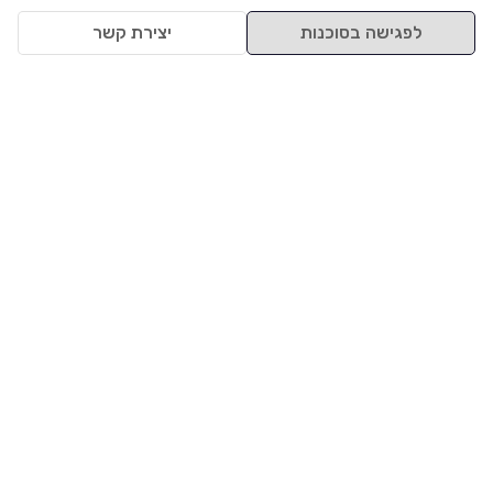
לפגישה בסוכנות
יצירת קשר
למעלה
רכבים
מי אנחנו
סננים מומלצים
מסחריות
מגזין
תקנון
משאיות
אינדקס סוכנויות
נגישות
בדיקת מימון
שאלות ותשובות
מדיניות פרטיות
טרייד אין
אבטחת מידע
מחקר