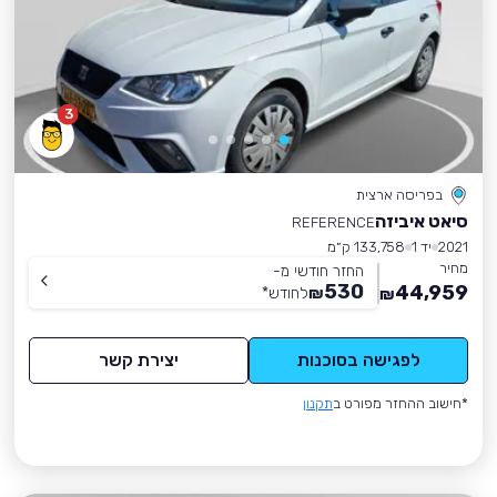
3
בפריסה ארצית
סיאט איביזה
REFERENCE
2021
יד 1
133,758 ק״מ
מחיר
החזר חודשי מ-
530
44,959
₪
לחודש
*
₪
לפגישה בסוכנות
יצירת קשר
*חישוב ההחזר מפורט ב
תקנון