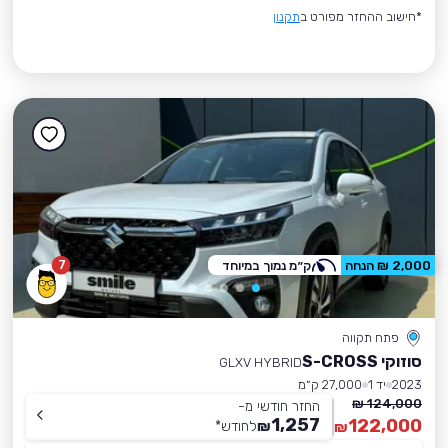
*חישוב ההחזר מפורט ב
תקנון
7
2,000 ₪ הנחה
ק״מ נמוך במיוחד
פתח תקווה
סוזוקי S-CROSS
GLXV HYBRID
2023
יד 1
27,000 ק״מ
124,000 ₪
החזר חודשי מ-
1,257
122,000
₪
לחודש
*
₪