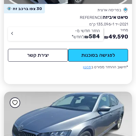
30 צפו ברכב זה
בפריסה ארצית
סיאט איביזה
REFERENCE
2021
יד 1
135,096 ק״מ
מחיר
החזר חודשי מ-
584
49,590
₪
לחודש
*
₪
לפגישה בסוכנות
יצירת קשר
*חישוב ההחזר מפורט ב
תקנון