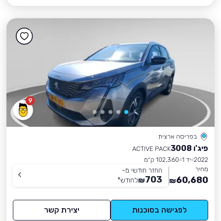
9
בפריסה ארצית
פיג'ו 3008
ACTIVE PACK
2022
יד 1
102,360 ק״מ
מחיר
החזר חודשי מ-
703
60,680
₪
לחודש
*
₪
לפגישה בסוכנות
יצירת קשר