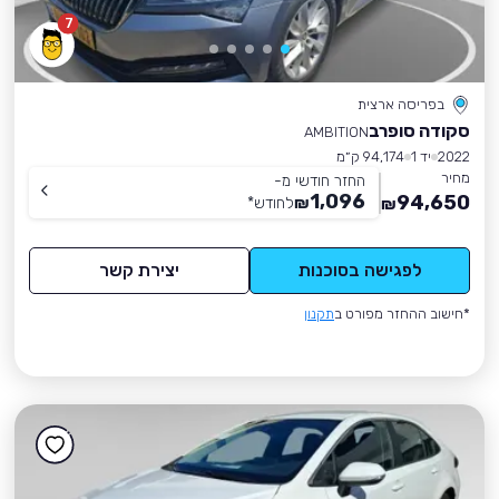
7
בפריסה ארצית
סקודה סופרב
AMBITION
2022
יד 1
94,174 ק״מ
מחיר
החזר חודשי מ-
1,096
94,650
₪
לחודש
*
₪
לפגישה בסוכנות
יצירת קשר
*חישוב ההחזר מפורט ב
תקנון