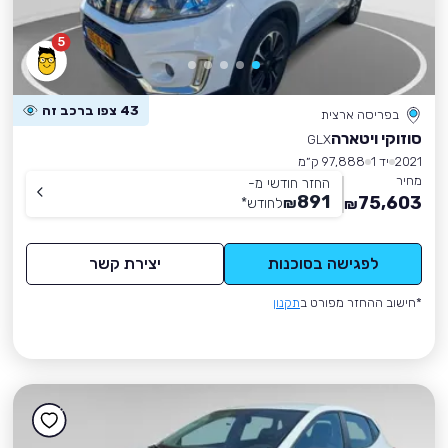
5
43 צפו ברכב זה
בפריסה ארצית
סוזוקי ויטארה
GLX
2021
יד 1
97,888 ק״מ
מחיר
החזר חודשי מ-
891
75,603
₪
לחודש
*
₪
לפגישה בסוכנות
יצירת קשר
*חישוב ההחזר מפורט ב
תקנון