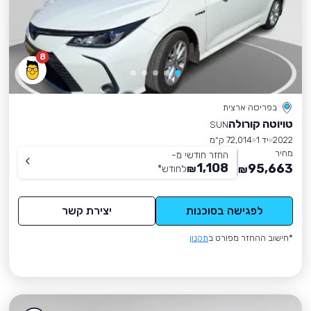
8
בפריסה ארצית
טויוטה קורולה
SUN
2022
יד 1
72,014 ק״מ
מחיר
החזר חודשי מ-
1,108
95,663
₪
לחודש
*
₪
לפגישה בסוכנות
יצירת קשר
*חישוב ההחזר מפורט ב
תקנון