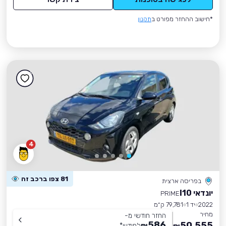
*חישוב ההחזר מפורט ב
תקנון
4
81 צפו ברכב זה
בפריסה ארצית
יונדאי I10
PRIME
2022
יד 1
79,781 ק״מ
מחיר
החזר חודשי מ-
586
50,555
₪
לחודש
*