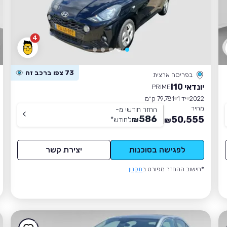
4
73 צפו ברכב זה
בפריסה ארצית
יונדאי I10
PRIME
2022
יד 1
79,781 ק״מ
מחיר
החזר חודשי מ-
586
50,555
₪
לחודש
*
₪
לפגישה בסוכנות
יצירת קשר
*חישוב ההחזר מפורט ב
תקנון