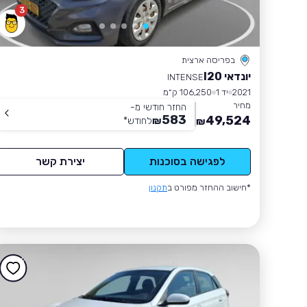
3
בפריסה ארצית
יונדאי I20
INTENSE
2021
יד 1
106,250 ק״מ
מחיר
החזר חודשי מ-
583
49,524
₪
לחודש
*
₪
לפגישה בסוכנות
יצירת קשר
*חישוב ההחזר מפורט ב
תקנון