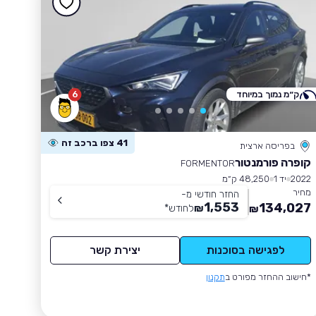
ק״מ נמוך במיוחד
6
41 צפו ברכב זה
בפריסה ארצית
קופרה פורמנטור
FORMENTOR
2022
יד 1
48,250 ק״מ
מחיר
החזר חודשי מ-
1,553
134,027
₪
לחודש
*
₪
לפגישה בסוכנות
יצירת קשר
*חישוב ההחזר מפורט ב
תקנון