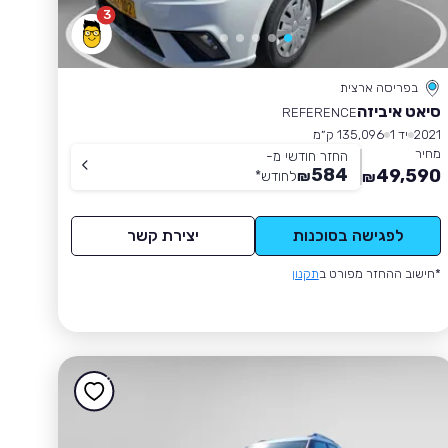
3
בפריסה ארצית
סיאט איביזה
REFERENCE
2021
יד 1
135,096 ק״מ
מחיר
החזר חודשי מ-
584
49,590
₪
לחודש
*
₪
לפגישה בסוכנות
יצירת קשר
*חישוב ההחזר מפורט ב
תקנון