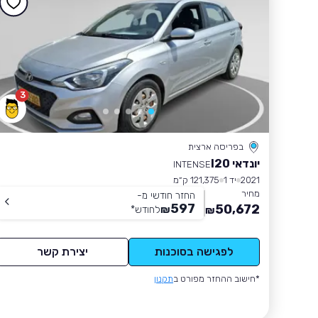
3
בפריסה ארצית
יונדאי I20
INTENSE
2021
יד 1
121,375 ק״מ
מחיר
החזר חודשי מ-
597
50,672
₪
לחודש
*
₪
לפגישה בסוכנות
יצירת קשר
*חישוב ההחזר מפורט ב
תקנון