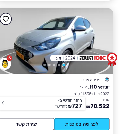
2024
מיני
3
בפריסה ארצית
יונדאי I10
PRIME
2023
יד 1
11,335 ק״מ
מחיר
החזר חודשי מ-
727
70,522
₪
לחודש
*
₪
לפגישה בסוכנות
יצירת קשר