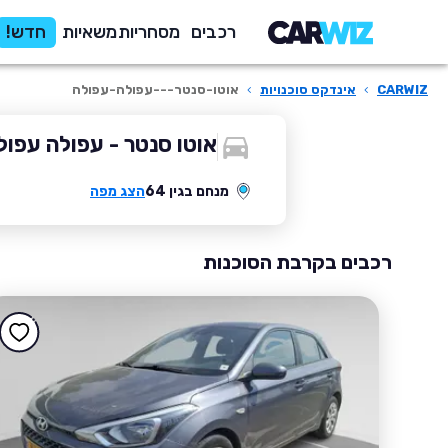
רכבים
מסחריות
משאיות
חדש!
CARWIZ
›
אינדקס סוכנויות
›
אוטו-סנטר---עפולה-עפולה
אוטו סנטר - עפולה עפול
מנחם בגין 64
הצג מפה
רכבים בקרבת הסוכנות