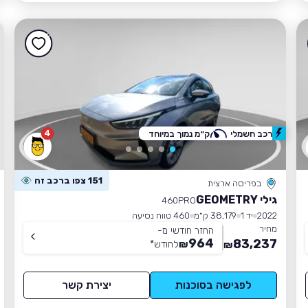
4
רכב חשמלי
ק״מ נמוך במיוחד
151 צפו ברכב זה
בפריסה ארצית
גילי GEOMETRY
460PRO
2022
יד 1
38,179 ק״מ
460 טווח נסיעה
מחיר
החזר חודשי מ-
964
83,237
₪
לחודש
*
₪
לפגישה בסוכנות
יצירת קשר