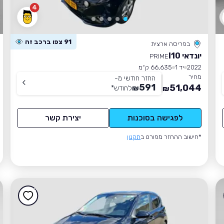
4
91 צפו ברכב זה
בפריסה ארצית
יונדאי I10
PRIME
2022
יד 1
66,635 ק״מ
מחיר
החזר חודשי מ-
591
51,044
₪
לחודש
*
₪
לפגישה בסוכנות
יצירת קשר
*חישוב ההחזר מפורט ב
תקנון