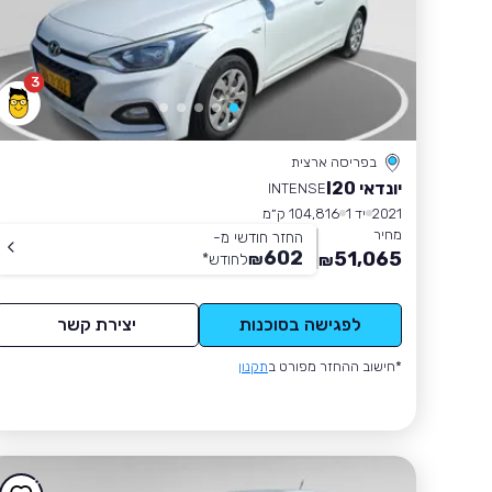
3
בפריסה ארצית
יונדאי I20
INTENSE
2021
יד 1
104,816 ק״מ
מחיר
החזר חודשי מ-
602
51,065
₪
לחודש
*
₪
לפגישה בסוכנות
יצירת קשר
*חישוב ההחזר מפורט ב
תקנון