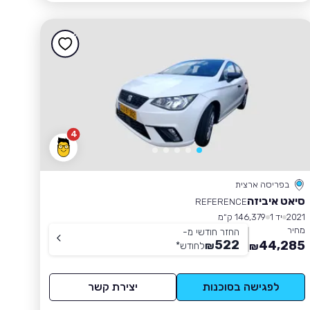
4
בפריסה ארצית
סיאט איביזה
REFERENCE
2021
יד 1
146,379 ק״מ
מחיר
החזר חודשי מ-
522
44,285
₪
לחודש
*
₪
לפגישה בסוכנות
יצירת קשר