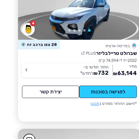
4
28 צפו ברכב זה
בפריסה ארצית
שברולט טריילבליזר
LT PLUS
2022
יד 1
74,594 ק״מ
מחיר
החזר חודשי מ-
732
63,144
₪
לחודש
*
₪
לפגישה בסוכנות
יצירת קשר
*חישוב ההחזר מפורט ב
תקנון