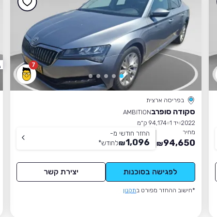
7
בפריסה ארצית
סקודה סופרב
AMBITION
2022
יד 1
94,174 ק״מ
מחיר
החזר חודשי מ-
1,096
94,650
₪
לחודש
*
₪
לפגישה בסוכנות
יצירת קשר
*חישוב ההחזר מפורט ב
תקנון