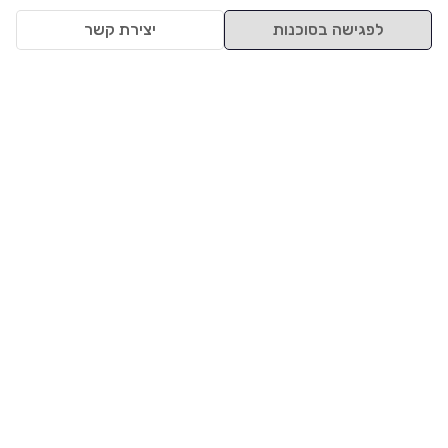
לפגישה בסוכנות
יצירת קשר
למעלה
רכבים
מי אנחנו
סננים מומלצים
מסחריות
מגזין
תקנון
משאיות
אינדקס סוכנויות
נגישות
בדיקת מימון
שאלות ותשובות
מדיניות פרטיות
טרייד אין
אבטחת מידע
מחקר