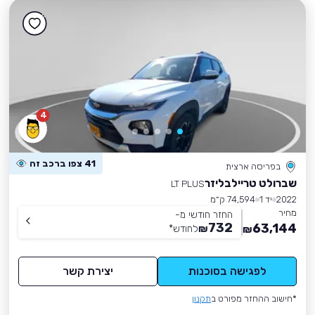
4
41 צפו ברכב זה
בפריסה ארצית
שברולט טריילבליזר
LT PLUS
2022
יד 1
74,594 ק״מ
מחיר
החזר חודשי מ-
732
63,144
₪
לחודש
*
₪
לפגישה בסוכנות
יצירת קשר
*חישוב ההחזר מפורט ב
תקנון