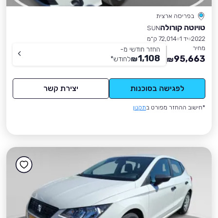
בפריסה ארצית
טויוטה קורולה
SUN
2022
יד 1
72,014 ק״מ
מחיר
החזר חודשי מ-
1,108
95,663
₪
לחודש
*
₪
לפגישה בסוכנות
יצירת קשר
*חישוב ההחזר מפורט ב
תקנון