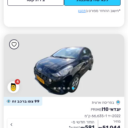
*חישוב ההחזר מפורט ב
תקנון
4
99 צפו ברכב זה
בפריסה ארצית
יונדאי I10
PRIME
2022
יד 1
66,635 ק״מ
מחיר
החזר חודשי מ-
591
51,044
₪
לחודש
*