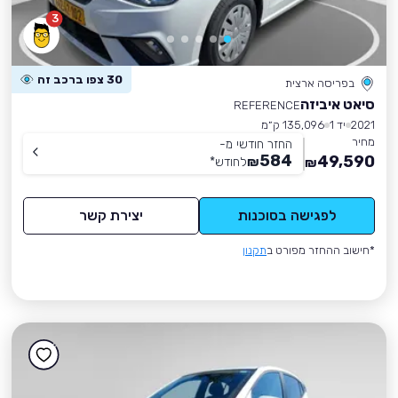
3
30 צפו ברכב זה
בפריסה ארצית
סיאט איביזה
REFERENCE
2021
יד 1
135,096 ק״מ
מחיר
החזר חודשי מ-
584
49,590
₪
לחודש
*
₪
לפגישה בסוכנות
יצירת קשר
*חישוב ההחזר מפורט ב
תקנון