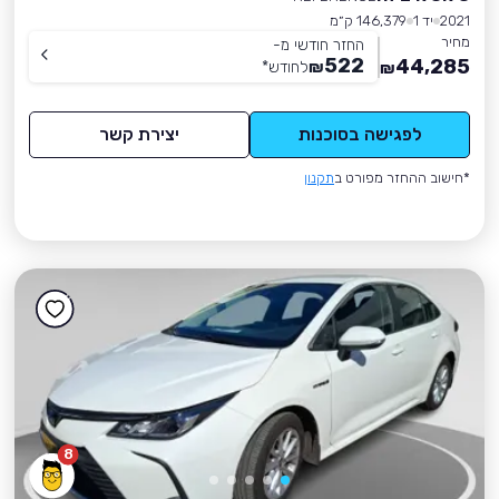
2021
יד 1
146,379 ק״מ
מחיר
החזר חודשי מ-
522
44,285
₪
לחודש
*
₪
לפגישה בסוכנות
יצירת קשר
*חישוב ההחזר מפורט ב
תקנון
8