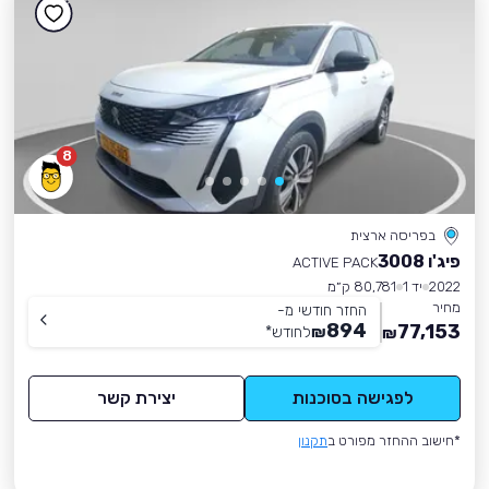
8
בפריסה ארצית
פיג'ו 3008
ACTIVE PACK
2022
יד 1
80,781 ק״מ
מחיר
החזר חודשי מ-
894
77,153
₪
לחודש
*
₪
לפגישה בסוכנות
יצירת קשר
*חישוב ההחזר מפורט ב
תקנון