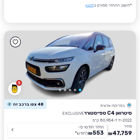
*חישוב ההחזר מפורט ב
תקנון
5
48 צפו ברכב זה
בפריסה ארצית
סיטרואן C4 ספייסטורר
EXCLUSIVE
2022
יד 1
80,984 ק״מ
מחיר
החזר חודשי מ-
553
47,759
₪
לחודש
*
₪