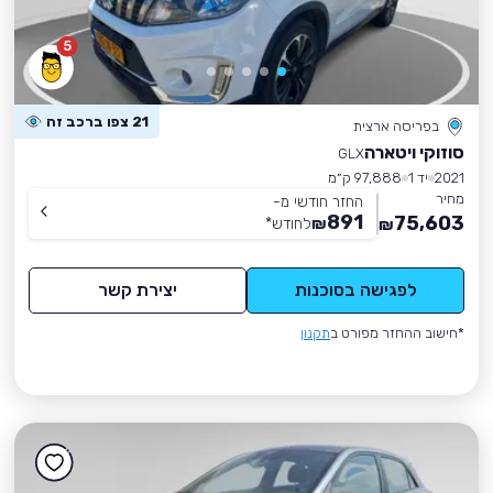
5
21 צפו ברכב זה
בפריסה ארצית
סוזוקי ויטארה
GLX
2021
יד 1
97,888 ק״מ
מחיר
החזר חודשי מ-
891
75,603
₪
לחודש
*
₪
לפגישה בסוכנות
יצירת קשר
*חישוב ההחזר מפורט ב
תקנון