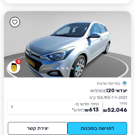
3
בפריסה ארצית
יונדאי I20
INTENSE
2021
יד 1
126,700 ק״מ
מחיר
החזר חודשי מ-
613
52,046
₪
לחודש
*
₪
לפגישה בסוכנות
יצירת קשר