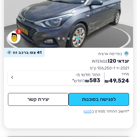
3
41 צפו ברכב זה
בפריסה ארצית
יונדאי I20
INTENSE
2021
יד 1
106,250 ק״מ
מחיר
החזר חודשי מ-
583
49,524
₪
לחודש
*
₪
לפגישה בסוכנות
יצירת קשר
*חישוב ההחזר מפורט ב
תקנון