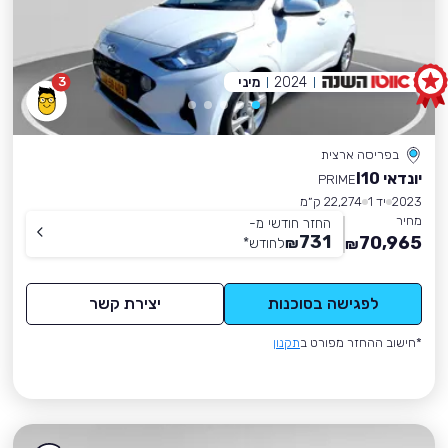
2024
מיני
3
בפריסה ארצית
יונדאי I10
PRIME
2023
יד 1
22,274 ק״מ
מחיר
החזר חודשי מ-
731
70,965
₪
לחודש
*
₪
לפגישה בסוכנות
יצירת קשר
*חישוב ההחזר מפורט ב
תקנון