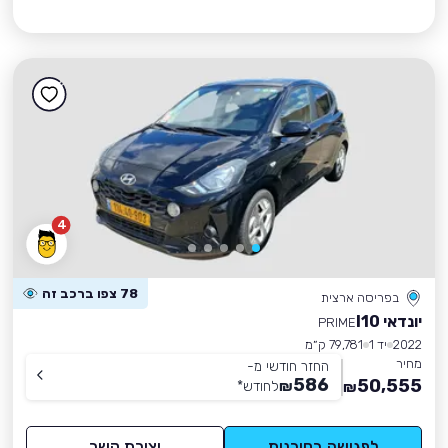
4
78 צפו ברכב זה
בפריסה ארצית
יונדאי I10
PRIME
2022
יד 1
79,781 ק״מ
מחיר
החזר חודשי מ-
586
50,555
₪
לחודש
*
₪
לפגישה בסוכנות
יצירת קשר