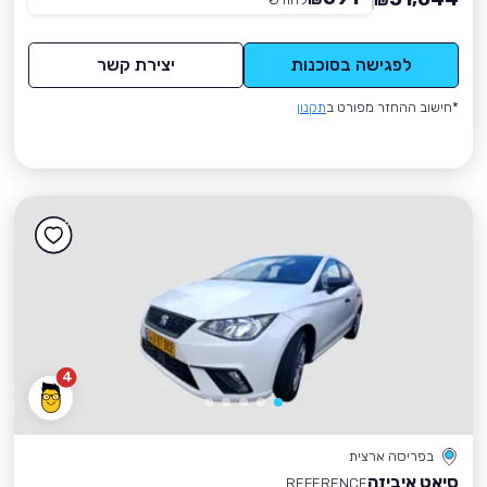
₪
לפגישה בסוכנות
יצירת קשר
*חישוב ההחזר מפורט ב
תקנון
4
בפריסה ארצית
סיאט איביזה
REFERENCE