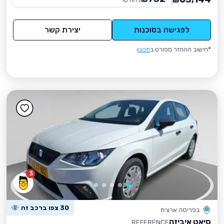
₪
לפגישה בסוכנות
יצירת קשר
*חישוב ההחזר מפורט ב
תקנון
3
30 צפו ברכב זה
בפריסה ארצית
סיאט איביזה
REFERENCE