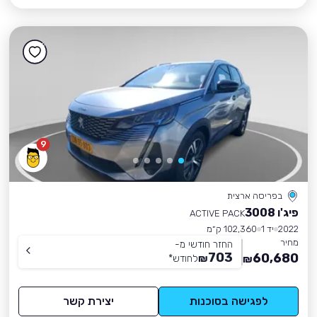
9
בפריסה ארצית
פיג'ו 3008
ACTIVE PACK
2022
יד 1
102,360 ק״מ
מחיר
החזר חודשי מ-
703
60,680
₪
לחודש
*
₪
לפגישה בסוכנות
יצירת קשר