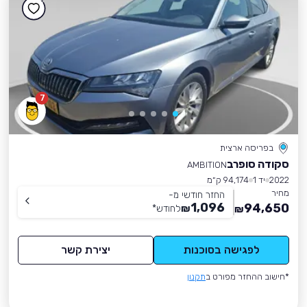
7
בפריסה ארצית
סקודה סופרב
AMBITION
2022
יד 1
94,174 ק״מ
מחיר
החזר חודשי מ-
1,096
94,650
₪
לחודש
*
₪
לפגישה בסוכנות
יצירת קשר
*חישוב ההחזר מפורט ב
תקנון