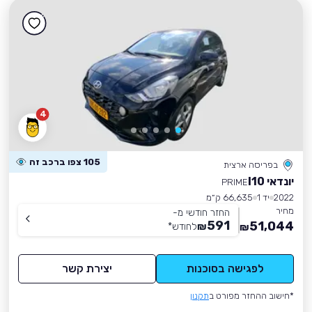
4
105 צפו ברכב זה
בפריסה ארצית
יונדאי I10
PRIME
2022
יד 1
66,635 ק״מ
מחיר
החזר חודשי מ-
591
51,044
₪
לחודש
*
₪
לפגישה בסוכנות
יצירת קשר
*חישוב ההחזר מפורט ב
תקנון