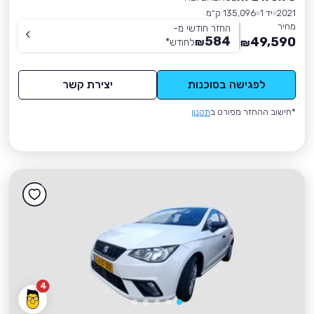
2021
יד 1
135,096 ק״מ
מחיר
החזר חודשי מ-
584
49,590
₪
לחודש
*
₪
לפגישה בסוכנות
יצירת קשר
*חישוב ההחזר מפורט ב
תקנון
4