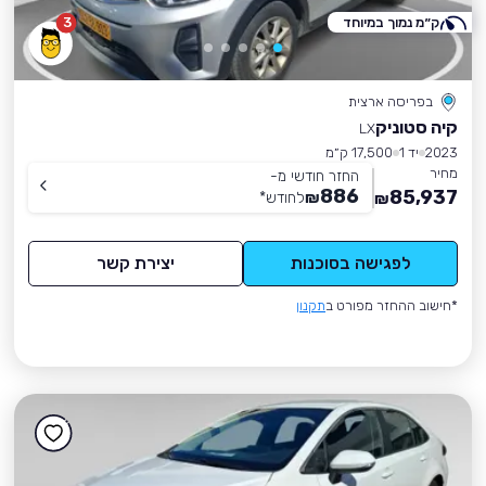
ק״מ נמוך במיוחד
3
בפריסה ארצית
קיה סטוניק
LX
2023
יד 1
17,500 ק״מ
מחיר
החזר חודשי מ-
886
85,937
₪
לחודש
*
₪
לפגישה בסוכנות
יצירת קשר
*חישוב ההחזר מפורט ב
תקנון