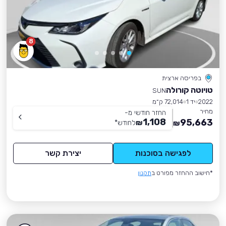
8
בפריסה ארצית
טויוטה קורולה
SUN
2022
יד 1
72,014 ק״מ
מחיר
החזר חודשי מ-
1,108
95,663
₪
לחודש
*
₪
לפגישה בסוכנות
יצירת קשר
*חישוב ההחזר מפורט ב
תקנון