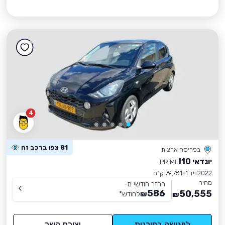
4
81 צפו ברכב זה
בפריסה ארצית
יונדאי I10
PRIME
2022
יד 1
79,781 ק״מ
מחיר
החזר חודשי מ-
586
50,555
₪
לחודש
*
₪
לפגישה בסוכנות
יצירת קשר