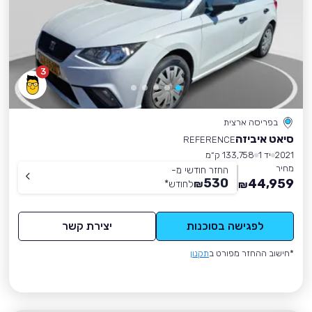
3
בפריסה ארצית
סיאט איביזה
REFERENCE
2021
יד 1
133,758 ק״מ
מחיר
החזר חודשי מ-
530
44,959
₪
לחודש
*
₪
לפגישה בסוכנות
יצירת קשר
*חישוב ההחזר מפורט ב
תקנון