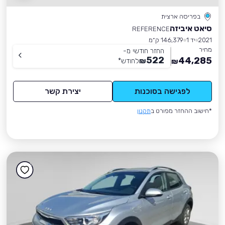
בפריסה ארצית
סיאט איביזה
REFERENCE
2021
יד 1
146,379 ק״מ
מחיר
החזר חודשי מ-
522
44,285
₪
לחודש
*
₪
לפגישה בסוכנות
יצירת קשר
*חישוב ההחזר מפורט ב
תקנון