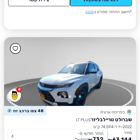
*חישוב ההחזר מפורט ב
תקנון
4
48 צפו ברכב זה
בפריסה ארצית
שברולט טריילבליזר
LT PLUS
2022
יד 1
74,594 ק״מ
מחיר
החזר חודשי מ-
732
63,144
₪
לחודש
*