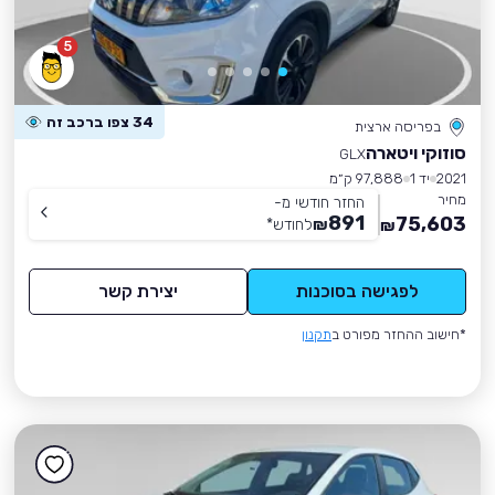
5
34 צפו ברכב זה
בפריסה ארצית
סוזוקי ויטארה
GLX
2021
יד 1
97,888 ק״מ
מחיר
החזר חודשי מ-
891
75,603
₪
לחודש
*
₪
לפגישה בסוכנות
יצירת קשר
*חישוב ההחזר מפורט ב
תקנון