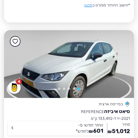
*חישוב ההחזר מפורט ב
תקנון
4
בפריסה ארצית
סיאט איביזה
REFERENCE
2021
יד 1
133,492 ק״מ
מחיר
החזר חודשי מ-
601
51,012
₪
לחודש
*
₪