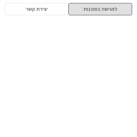
לפגישה בסוכנות
יצירת קשר
למעלה
רכבים
מי אנחנו
סננים מומלצים
מסחריות
מגזין
תקנון
משאיות
אינדקס סוכנויות
נגישות
בדיקת מימון
שאלות ותשובות
מדיניות פרטיות
טרייד אין
אבטחת מידע
מחקר