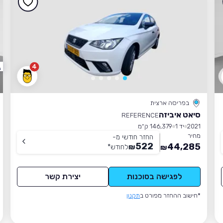
4
בפריסה ארצית
סיאט איביזה
REFERENCE
2021
יד 1
146,379 ק״מ
מחיר
החזר חודשי מ-
522
44,285
₪
לחודש
*
₪
לפגישה בסוכנות
יצירת קשר
*חישוב ההחזר מפורט ב
תקנון