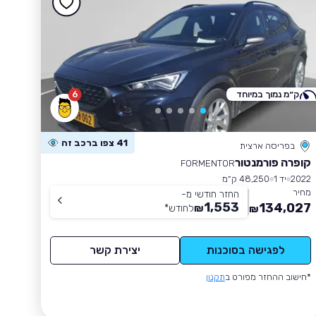
ק״מ נמוך במיוחד
6
41 צפו ברכב זה
בפריסה ארצית
קופרה פורמנטור
FORMENTOR
2022
יד 1
48,250 ק״מ
מחיר
החזר חודשי מ-
1,553
134,027
₪
לחודש
*
₪
לפגישה בסוכנות
יצירת קשר
*חישוב ההחזר מפורט ב
תקנון