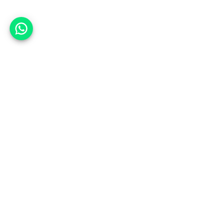
אפשר לעזור?
אנחנו ב-CARWIZ נעזור לך
להתחדש בקלות ובנוחות ברכב יד
שנייה בהתאמה אישית מתוך אלפי
רכבים וממאות סוכנויות רכב מובילות
באמצעות ממשק חדשני וידידותי
שפיתחנו, ובעזרת האלגוריתם החכם
והמהפכני שלנו.