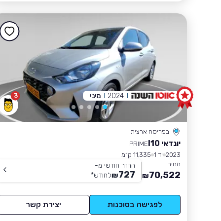
2024
מיני
3
בפריסה ארצית
יונדאי I10
PRIME
2023
יד 1
11,335 ק״מ
מחיר
החזר חודשי מ-
727
70,522
₪
לחודש
*
₪
לפגישה בסוכנות
יצירת קשר