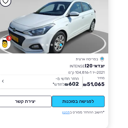
3
בפריסה ארצית
יונדאי I20
INTENSE
2021
יד 1
104,816 ק״מ
מחיר
החזר חודשי מ-
602
51,065
₪
לחודש
*
₪
לפגישה בסוכנות
יצירת קשר
*חישוב ההחזר מפורט ב
תקנון