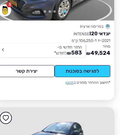
3
בפריסה ארצית
יונדאי I20
INTENSE
2021
יד 1
106,250 ק״מ
מחיר
החזר חודשי מ-
583
49,524
₪
לחודש
*
₪
לפגישה בסוכנות
יצירת קשר
*חישוב ההחזר מפורט ב
תקנון