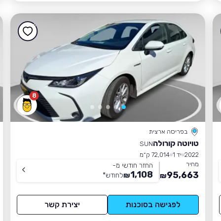
8
בפריסה ארצית
טויוטה קורולה
SUN
2022
יד 1
72,014 ק״מ
מחיר
החזר חודשי מ-
1,108
95,663
₪
לחודש
*
₪
לפגישה בסוכנות
יצירת קשר