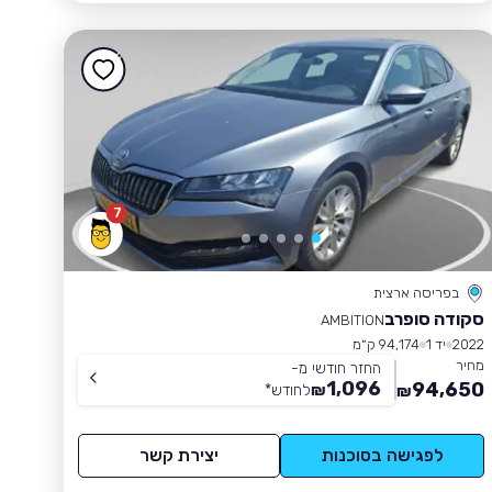
7
בפריסה ארצית
סקודה סופרב
AMBITION
2022
יד 1
94,174 ק״מ
מחיר
החזר חודשי מ-
1,096
94,650
₪
לחודש
*
₪
לפגישה בסוכנות
יצירת קשר