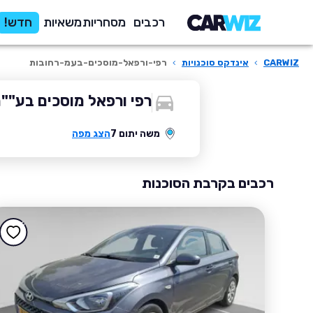
רכבים
מסחריות
משאיות
חדש!
CARWIZ
›
אינדקס סוכנויות
›
רפי-ורפאל-מוסכים-בעמ-רחובות
רפי ורפאל מוסכים בע""
משה יתום 7
הצג מפה
רכבים בקרבת הסוכנות