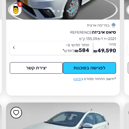
3
בפריסה ארצית
סיאט איביזה
REFERENCE
2021
יד 1
135,096 ק״מ
מחיר
החזר חודשי מ-
584
49,590
₪
לחודש
*
₪
לפגישה בסוכנות
יצירת קשר
*חישוב ההחזר מפורט ב
תקנון