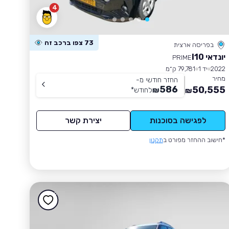
4
73 צפו ברכב זה
בפריסה ארצית
יונדאי I10
PRIME
2022
יד 1
79,781 ק״מ
מחיר
החזר חודשי מ-
586
50,555
₪
לחודש
*
₪
לפגישה בסוכנות
יצירת קשר
*חישוב ההחזר מפורט ב
תקנון