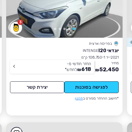
3
בפריסה ארצית
יונדאי I20
INTENSE
2021
יד 1
108,750 ק״מ
מחיר
החזר חודשי מ-
618
52,450
₪
לחודש
*
₪
לפגישה בסוכנות
יצירת קשר
*חישוב ההחזר מפורט ב
תקנון