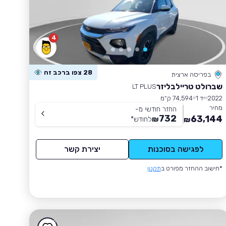
4
28 צפו ברכב זה
בפריסה ארצית
שברולט טריילבליזר
LT PLUS
2022
יד 1
74,594 ק״מ
מחיר
החזר חודשי מ-
732
63,144
₪
לחודש
*
₪
לפגישה בסוכנות
יצירת קשר
*חישוב ההחזר מפורט ב
תקנון