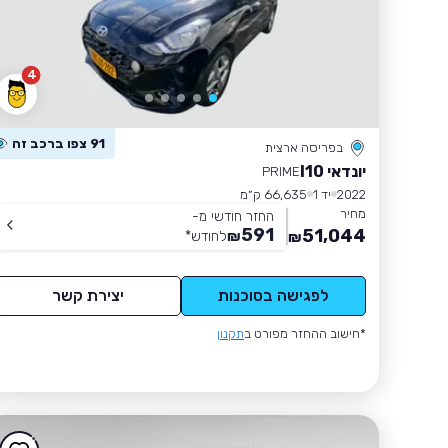
4
91 צפו ברכב זה
בפריסה ארצית
יונדאי I10
PRIME
2022
יד 1
66,635 ק״מ
מחיר
החזר חודשי מ-
591
51,044
₪
לחודש
*
₪
לפגישה בסוכנות
יצירת קשר
*חישוב ההחזר מפורט ב
תקנון