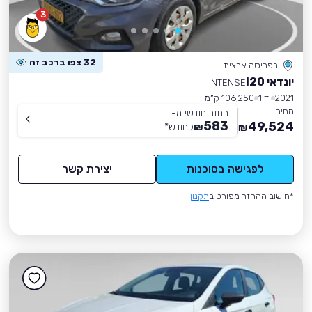
3
32 צפו ברכב זה
בפריסה ארצית
יונדאי I20
INTENSE
2021
יד 1
106,250 ק״מ
מחיר
החזר חודשי מ-
583
49,524
₪
לחודש
*
₪
לפגישה בסוכנות
יצירת קשר
*חישוב ההחזר מפורט ב
תקנון