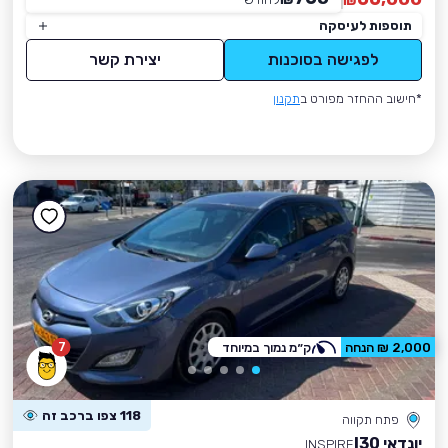
₪
תוספות לעיסקה
לפגישה בסוכנות
יצירת קשר
*חישוב ההחזר מפורט ב
תקנון
7
2,000 ₪ הנחה
ק״מ נמוך במיוחד
118 צפו ברכב זה
פתח תקווה
יונדאי I30
INSPIRE