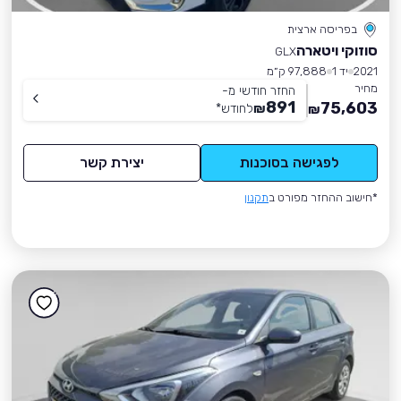
בפריסה ארצית
סוזוקי ויטארה
GLX
2021
יד 1
97,888 ק״מ
מחיר
החזר חודשי מ-
891
75,603
₪
לחודש
*
₪
לפגישה בסוכנות
יצירת קשר
*חישוב ההחזר מפורט ב
תקנון