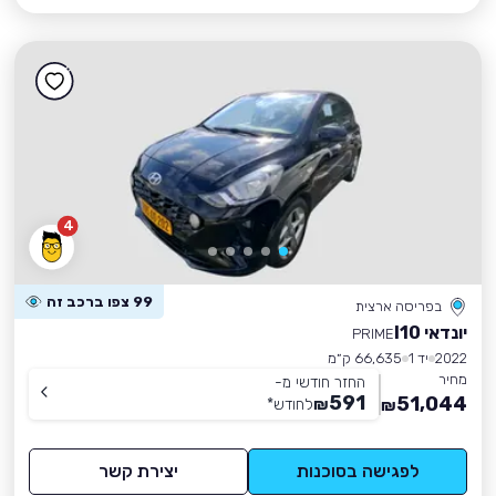
4
99 צפו ברכב זה
בפריסה ארצית
יונדאי I10
PRIME
2022
יד 1
66,635 ק״מ
מחיר
החזר חודשי מ-
591
51,044
₪
לחודש
*
₪
לפגישה בסוכנות
יצירת קשר