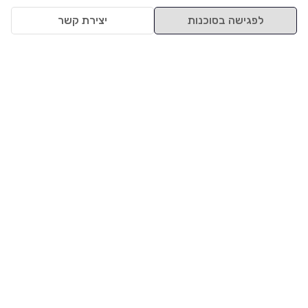
לפגישה בסוכנות
יצירת קשר
למעלה
רכבים
מי אנחנו
סננים מומלצים
מסחריות
מגזין
תקנון
משאיות
אינדקס סוכנויות
נגישות
בדיקת מימון
שאלות ותשובות
מדיניות פרטיות
טרייד אין
אבטחת מידע
מחקר