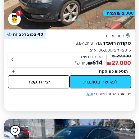
7
2,000 ₪ הנחה
40 צפו ברכב זה
פתח תקווה
סקודה ראפיד
S.BACK STYLE
2015
יד 2
188,000 ק״מ
29,000 ₪
החזר חודשי מ-
614
27,000
₪
לחודש
*
₪
תוספות לעיסקה
לפגישה בסוכנות
יצירת קשר
*חישוב ההחזר מפורט ב
תקנון