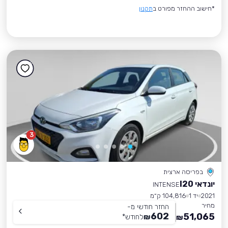
*חישוב ההחזר מפורט ב
תקנון
3
בפריסה ארצית
יונדאי I20
INTENSE
2021
יד 1
104,816 ק״מ
מחיר
החזר חודשי מ-
602
51,065
₪
לחודש
*
₪