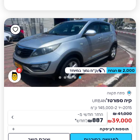
8
2,000 ₪ הנחה
ק״מ נמוך במיוחד
פתח תקווה
קיה ספורטז'
URBAN
2015
יד 2
145,000 ק״מ
41,000 ₪
החזר חודשי מ-
887
39,000
₪
לחודש
*
₪
תוספות לעיסקה
לפגישה בסוכנות
יצירת קשר