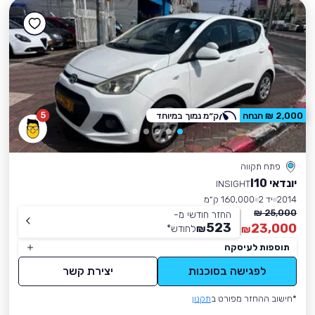
5
2,000 ₪ הנחה
ק״מ נמוך במיוחד
פתח תקווה
יונדאי I10
INSIGHT
2014
יד 2
160,000 ק״מ
25,000 ₪
החזר חודשי מ-
523
23,000
₪
לחודש
*
₪
תוספות לעיסקה
לפגישה בסוכנות
יצירת קשר
*חישוב ההחזר מפורט ב
תקנון