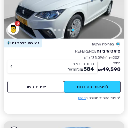
3
27 צפו ברכב זה
בפריסה ארצית
סיאט איביזה
REFERENCE
2021
יד 1
135,096 ק״מ
מחיר
החזר חודשי מ-
584
49,590
₪
לחודש
*
₪
לפגישה בסוכנות
יצירת קשר
*חישוב ההחזר מפורט ב
תקנון