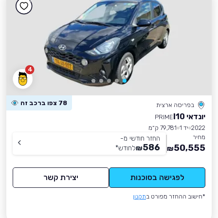
4
78 צפו ברכב זה
בפריסה ארצית
יונדאי I10
PRIME
2022
יד 1
79,781 ק״מ
מחיר
החזר חודשי מ-
586
50,555
₪
לחודש
*
₪
לפגישה בסוכנות
יצירת קשר
*חישוב ההחזר מפורט ב
תקנון