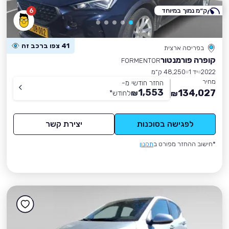
ק״מ נמוך במיוחד
6
41 צפו ברכב זה
בפריסה ארצית
קופרה פורמנטור
FORMENTOR
2022
יד 1
48,250 ק״מ
מחיר
החזר חודשי מ-
1,553
134,027
₪
לחודש
*
₪
לפגישה בסוכנות
יצירת קשר
*חישוב ההחזר מפורט ב
תקנון