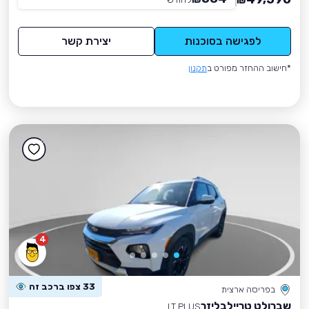
₪
לפגישה בסוכנות
יצירת קשר
*חישוב ההחזר מפורט ב
תקנון
4
33 צפו ברכב זה
בפריסה ארצית
שברולט טריילבליזר
LT PLUS