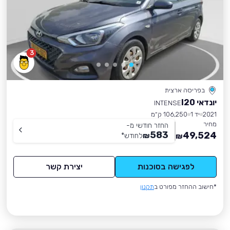
3
בפריסה ארצית
יונדאי I20
INTENSE
2021
יד 1
106,250 ק״מ
מחיר
החזר חודשי מ-
583
49,524
₪
לחודש
*
₪
לפגישה בסוכנות
יצירת קשר
*חישוב ההחזר מפורט ב
תקנון