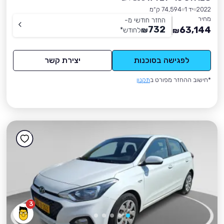
2022
יד 1
74,594 ק״מ
מחיר
החזר חודשי מ-
732
63,144
₪
לחודש
*
₪
לפגישה בסוכנות
יצירת קשר
*חישוב ההחזר מפורט ב
תקנון
3