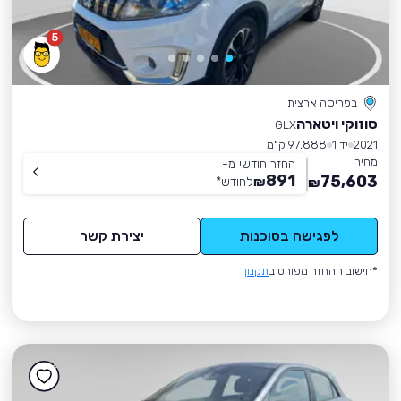
5
בפריסה ארצית
סוזוקי ויטארה
GLX
2021
יד 1
97,888 ק״מ
מחיר
החזר חודשי מ-
891
75,603
₪
לחודש
*
₪
לפגישה בסוכנות
יצירת קשר
*חישוב ההחזר מפורט ב
תקנון