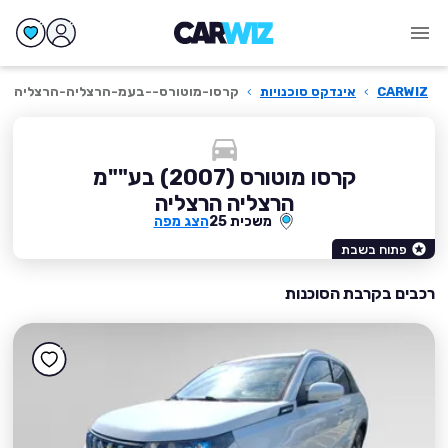
CARWIZ
›
אינדקס סוכנויות
›
קרסו-מוטורס--בעמ-הרצליה-הרצליה
קרסו מוטורס (2007) בע""מ
הרצליה הרצליה
משכית 25
הצג מפה
פתוח בשבת
רכבים בקרבת הסוכנות