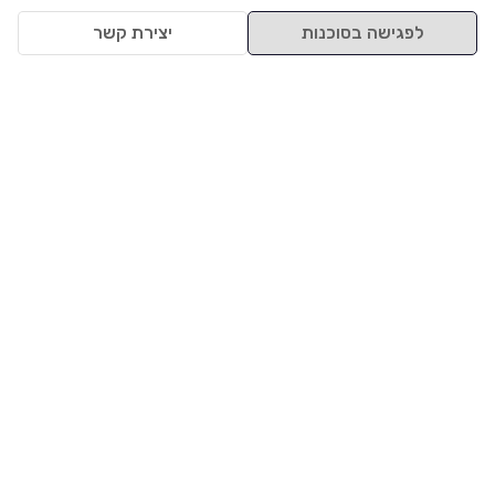
לפגישה בסוכנות
יצירת קשר
למעלה
רכבים
מי אנחנו
סננים מומלצים
מסחריות
מגזין
תקנון
משאיות
אינדקס סוכנויות
נגישות
בדיקת מימון
שאלות ותשובות
מדיניות פרטיות
טרייד אין
אבטחת מידע
מחקר