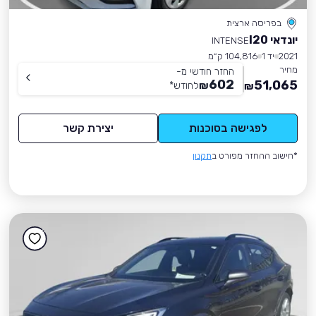
בפריסה ארצית
יונדאי I20
INTENSE
2021
יד 1
104,816 ק״מ
מחיר
החזר חודשי מ-
602
51,065
₪
לחודש
*
₪
לפגישה בסוכנות
יצירת קשר
*חישוב ההחזר מפורט ב
תקנון