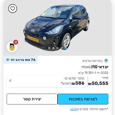
4
76 צפו ברכב זה
בפריסה ארצית
יונדאי I10
PRIME
2022
יד 1
79,781 ק״מ
מחיר
החזר חודשי מ-
586
50,555
₪
לחודש
*
₪
לפגישה בסוכנות
יצירת קשר
*חישוב ההחזר מפורט ב
תקנון