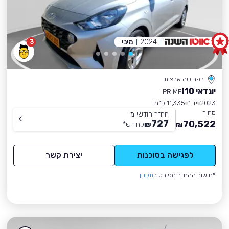
2024
מיני
3
בפריסה ארצית
יונדאי I10
PRIME
2023
יד 1
11,335 ק״מ
מחיר
החזר חודשי מ-
727
70,522
₪
לחודש
*
₪
לפגישה בסוכנות
יצירת קשר
*חישוב ההחזר מפורט ב
תקנון