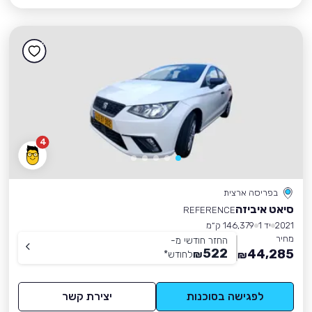
4
בפריסה ארצית
סיאט איביזה
REFERENCE
2021
יד 1
146,379 ק״מ
מחיר
החזר חודשי מ-
522
44,285
₪
לחודש
*
₪
לפגישה בסוכנות
יצירת קשר