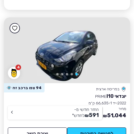
4
94 צפו ברכב זה
בפריסה ארצית
יונדאי I10
PRIME
2022
יד 1
66,635 ק״מ
מחיר
החזר חודשי מ-
591
51,044
₪
לחודש
*
₪
לפגישה בסוכנות
יצירת קשר