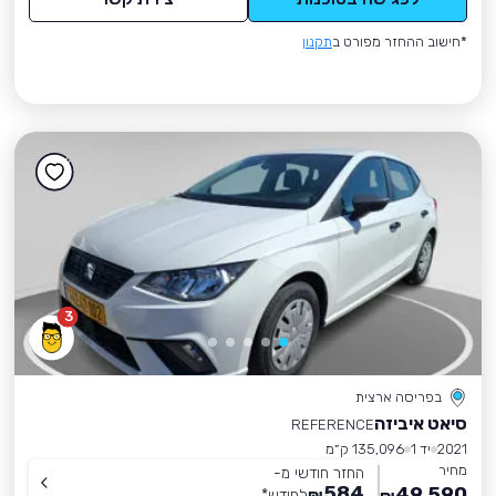
*חישוב ההחזר מפורט ב
תקנון
3
בפריסה ארצית
סיאט איביזה
REFERENCE
2021
יד 1
135,096 ק״מ
מחיר
החזר חודשי מ-
584
49,590
₪
לחודש
*