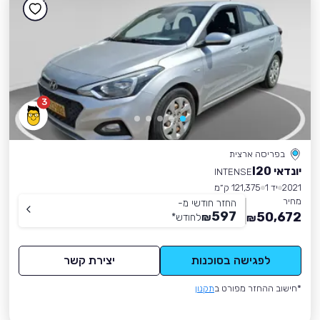
3
בפריסה ארצית
יונדאי I20
INTENSE
2021
יד 1
121,375 ק״מ
מחיר
החזר חודשי מ-
597
50,672
₪
לחודש
*
₪
לפגישה בסוכנות
יצירת קשר
*חישוב ההחזר מפורט ב
תקנון