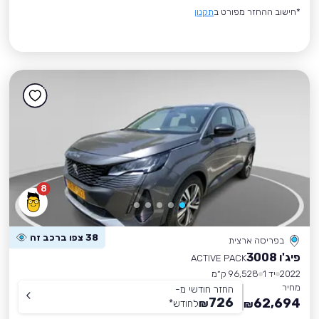
*חישוב ההחזר מפורט ב
תקנון
8
38 צפו ברכב זה
בפריסה ארצית
פיג'ו 3008
ACTIVE PACK
2022
יד 1
96,528 ק״מ
מחיר
החזר חודשי מ-
726
62,694
₪
לחודש
*
₪