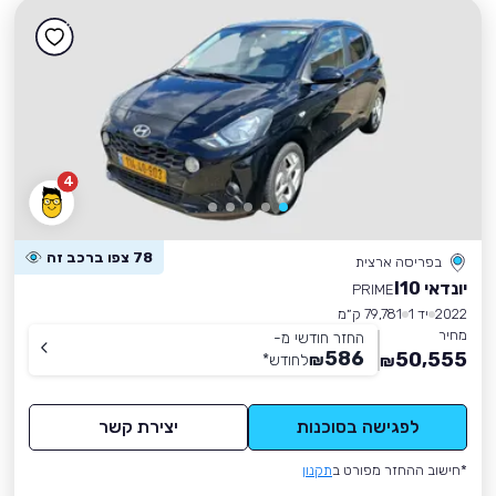
4
78 צפו ברכב זה
בפריסה ארצית
יונדאי I10
PRIME
2022
יד 1
79,781 ק״מ
מחיר
החזר חודשי מ-
586
50,555
₪
לחודש
*
₪
לפגישה בסוכנות
יצירת קשר
*חישוב ההחזר מפורט ב
תקנון