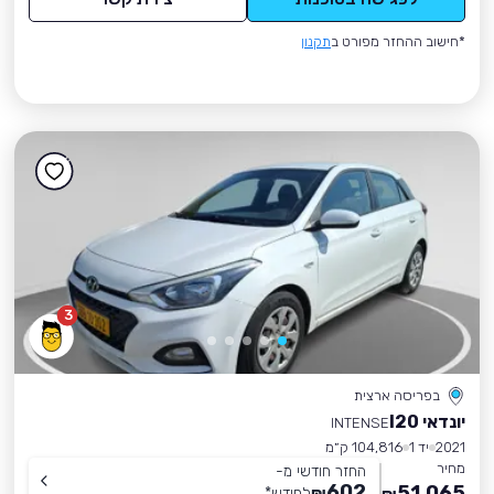
*חישוב ההחזר מפורט ב
תקנון
3
בפריסה ארצית
יונדאי I20
INTENSE
2021
יד 1
104,816 ק״מ
מחיר
החזר חודשי מ-
602
51,065
₪
לחודש
*