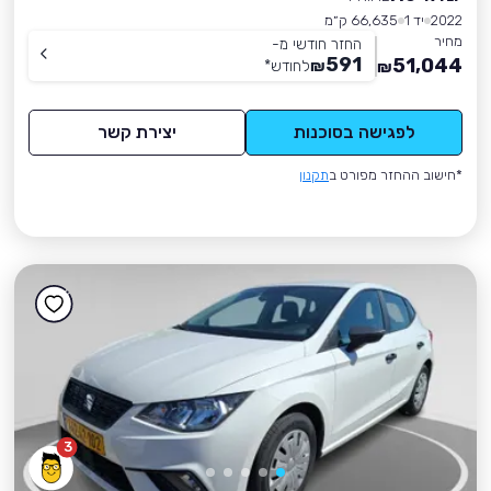
2022
יד 1
66,635 ק״מ
מחיר
החזר חודשי מ-
591
51,044
₪
לחודש
*
₪
לפגישה בסוכנות
יצירת קשר
*חישוב ההחזר מפורט ב
תקנון
3