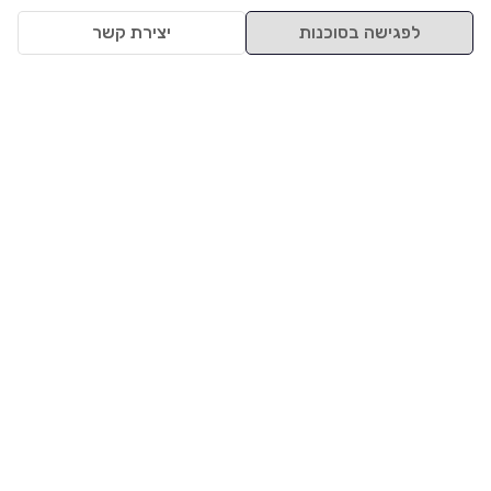
לפגישה בסוכנות
יצירת קשר
למעלה
רכבים
מי אנחנו
סננים מומלצים
מסחריות
מגזין
תקנון
משאיות
אינדקס סוכנויות
נגישות
בדיקת מימון
שאלות ותשובות
מדיניות פרטיות
טרייד אין
אבטחת מידע
מחקר