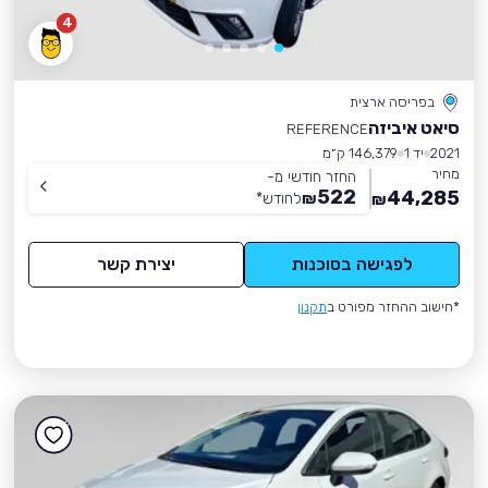
4
בפריסה ארצית
סיאט איביזה
REFERENCE
2021
יד 1
146,379 ק״מ
מחיר
החזר חודשי מ-
522
44,285
₪
לחודש
*
₪
לפגישה בסוכנות
יצירת קשר
*חישוב ההחזר מפורט ב
תקנון