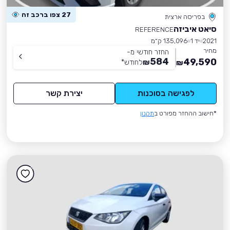
27 צפו ברכב זה
בפריסה ארצית
סיאט איביזה
REFERENCE
2021
יד 1
135,096 ק״מ
מחיר
החזר חודשי מ-
584
49,590
₪
לחודש
*
₪
לפגישה בסוכנות
יצירת קשר
*חישוב ההחזר מפורט ב
תקנון