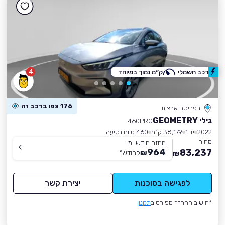
4
רכב חשמלי
ק״מ נמוך במיוחד
176 צפו ברכב זה
בפריסה ארצית
גילי GEOMETRY
460PRO
2022
יד 1
38,179 ק״מ
460 טווח נסיעה
מחיר
החזר חודשי מ-
964
83,237
₪
לחודש
*
₪
לפגישה בסוכנות
יצירת קשר
*חישוב ההחזר מפורט ב
תקנון