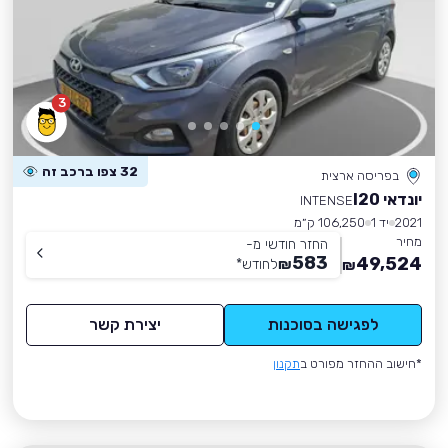
3
32 צפו ברכב זה
בפריסה ארצית
יונדאי I20
INTENSE
2021
יד 1
106,250 ק״מ
מחיר
החזר חודשי מ-
583
49,524
₪
לחודש
*
₪
לפגישה בסוכנות
יצירת קשר
*חישוב ההחזר מפורט ב
תקנון