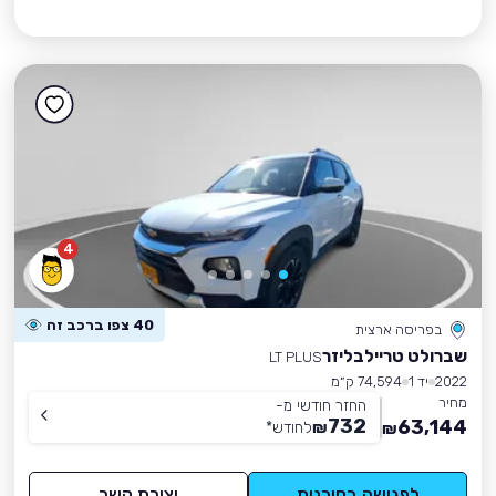
4
40 צפו ברכב זה
בפריסה ארצית
שברולט טריילבליזר
LT PLUS
2022
יד 1
74,594 ק״מ
מחיר
החזר חודשי מ-
732
63,144
₪
לחודש
*
₪
לפגישה בסוכנות
יצירת קשר