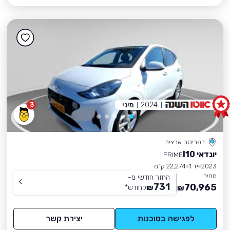
2024
מיני
3
בפריסה ארצית
יונדאי I10
PRIME
2023
יד 1
22,274 ק״מ
מחיר
החזר חודשי מ-
731
70,965
₪
לחודש
*
₪
לפגישה בסוכנות
יצירת קשר