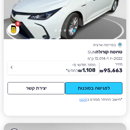
8
בפריסה ארצית
טויוטה קורולה
SUN
2022
יד 1
72,014 ק״מ
מחיר
החזר חודשי מ-
1,108
95,663
₪
לחודש
*
₪
לפגישה בסוכנות
יצירת קשר
*חישוב ההחזר מפורט ב
תקנון