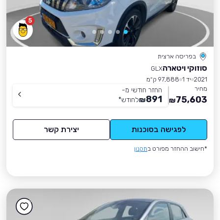
5
בפריסה ארצית
סוזוקי ויטארה
GLX
2021
יד 1
97,888 ק״מ
מחיר
החזר חודשי מ-
891
75,603
₪
לחודש
*
₪
לפגישה בסוכנות
יצירת קשר
*חישוב ההחזר מפורט ב
תקנון