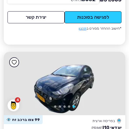
₪
לפגישה בסוכנות
יצירת קשר
*חישוב ההחזר מפורט ב
תקנון
4
99 צפו ברכב זה
בפריסה ארצית
יונדאי I10
PRIME