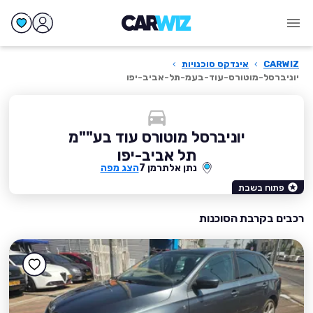
CARWIZ
›
אינדקס סוכנויות
›
יוניברסל-מוטורס-עוד-בעמ-תל-אביב-יפו
יוניברסל מוטורס עוד בע""מ
תל אביב-יפו
נתן אלתרמן 7
הצג מפה
פתוח בשבת
רכבים בקרבת הסוכנות