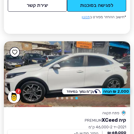
לפגישה בסוכנות
יצירת קשר
*חישוב ההחזר מפורט ב
תקנון
7
2,000 ₪ הנחה
ק״מ נמוך במיוחד
פתח תקווה
קיה XCeed
PREMIUM
2021
יד 2
46,000 ק״מ
68,000 ₪
החזר חודשי מ-