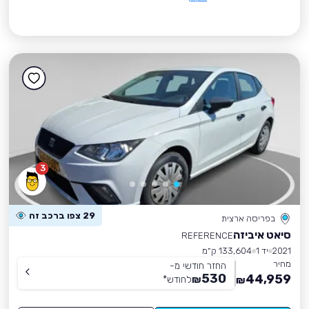
3
29 צפו ברכב זה
בפריסה ארצית
סיאט איביזה
REFERENCE
2021
יד 1
133,604 ק״מ
מחיר
החזר חודשי מ-
530
44,959
₪
לחודש
*
₪