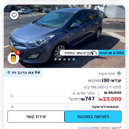
7
2,000 ₪ הנחה
ק״מ נמוך במיוחד
94 צפו ברכב זה
פתח תקווה
יונדאי I30
INSPIRE
2012
יד 2
165,000 ק״מ
25,000 ₪
החזר חודשי מ-
747
23,000
₪
לחודש
*
₪
תוספות לעיסקה
לפגישה בסוכנות
יצירת קשר
*חישוב ההחזר מפורט ב
תקנון