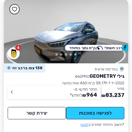
4
רכב חשמלי
ק״מ נמוך במיוחד
138 צפו ברכב זה
בפריסה ארצית
גילי GEOMETRY
460PRO
2022
יד 1
38,179 ק״מ
460 טווח נסיעה
מחיר
החזר חודשי מ-
964
83,237
₪
לחודש
*
₪
לפגישה בסוכנות
יצירת קשר
*חישוב ההחזר מפורט ב
תקנון