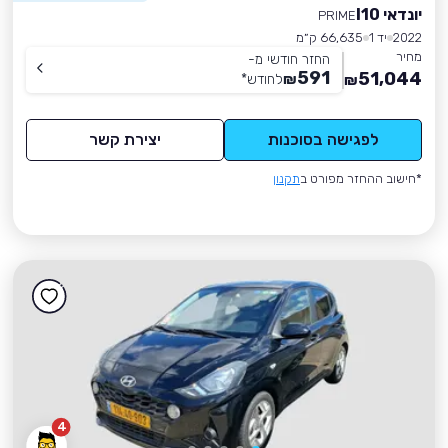
יונדאי I10
PRIME
2022
יד 1
66,635 ק״מ
מחיר
החזר חודשי מ-
591
51,044
₪
לחודש
*
₪
לפגישה בסוכנות
יצירת קשר
*חישוב ההחזר מפורט ב
תקנון
4