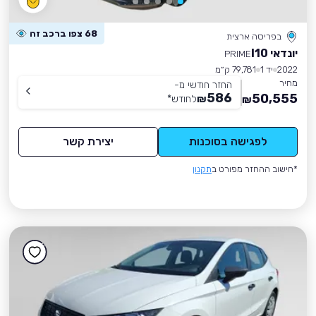
68 צפו ברכב זה
בפריסה ארצית
יונדאי I10
PRIME
2022
יד 1
79,781 ק״מ
מחיר
החזר חודשי מ-
586
50,555
₪
לחודש
*
₪
לפגישה בסוכנות
יצירת קשר
*חישוב ההחזר מפורט ב
תקנון