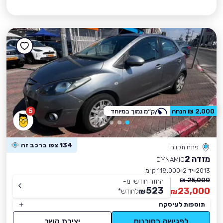
5
2,000 ₪ הנחה
ק״מ נמוך במיוחד
134 צפו ברכב זה
פתח תקווה
מזדה 2
DYNAMIC
2013
יד 2
118,000 ק״מ
25,000 ₪
החזר חודשי מ-
523
23,000
₪
לחודש
*
₪
תוספות לעיסקה
לפגישה בסוכנות
יצירת קשר