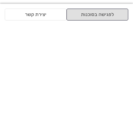
לפגישה בסוכנות
יצירת קשר
למעלה
רכבים
מי אנחנו
סננים מומלצים
מסחריות
מגזין
תקנון
משאיות
אינדקס סוכנויות
נגישות
בדיקת מימון
שאלות ותשובות
מדיניות פרטיות
טרייד אין
אבטחת מידע
מחקר