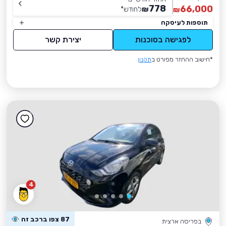
778
66,000
₪
לחודש
*
₪
תוספות לעיסקה
לפגישה בסוכנות
יצירת קשר
*חישוב ההחזר מפורט ב
תקנון
4
87 צפו ברכב זה
בפריסה ארצית