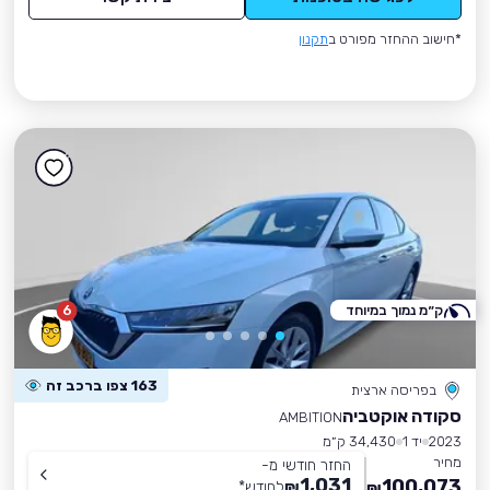
*חישוב ההחזר מפורט ב
תקנון
ק״מ נמוך במיוחד
6
163 צפו ברכב זה
בפריסה ארצית
סקודה אוקטביה
AMBITION
2023
יד 1
34,430 ק״מ
מחיר
החזר חודשי מ-
1,031
100,073
₪
לחודש
*
₪