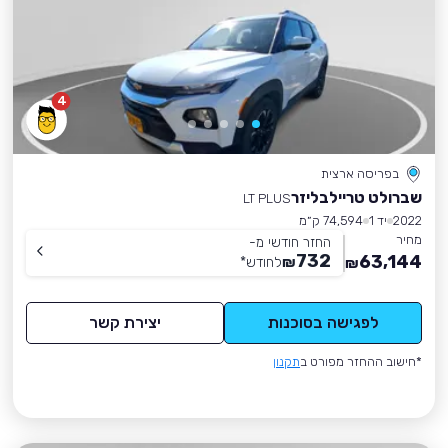
4
בפריסה ארצית
שברולט טריילבליזר
LT PLUS
2022
יד 1
74,594 ק״מ
מחיר
החזר חודשי מ-
732
63,144
₪
לחודש
*
₪
לפגישה בסוכנות
יצירת קשר
*חישוב ההחזר מפורט ב
תקנון