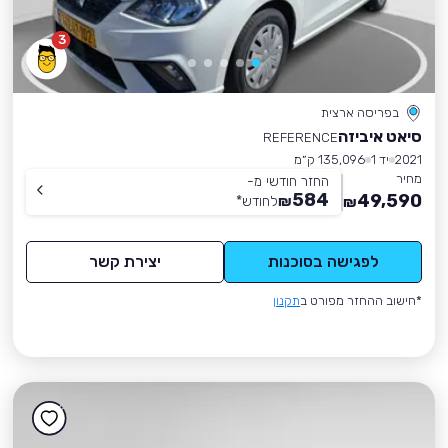
3
בפריסה ארצית
סיאט איביזה
REFERENCE
2021
יד 1
135,096 ק״מ
מחיר
החזר חודשי מ-
584
49,590
₪
לחודש
*
₪
לפגישה בסוכנות
יצירת קשר
*חישוב ההחזר מפורט ב
תקנון