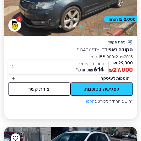
7
2,000 ₪ הנחה
פתח תקווה
סקודה ראפיד
S.BACK STYLE
2015
יד 2
188,000 ק״מ
29,000 ₪
החזר חודשי מ-
614
27,000
₪
לחודש
*
₪
תוספות לעיסקה
לפגישה בסוכנות
יצירת קשר
*חישוב ההחזר מפורט ב
תקנון