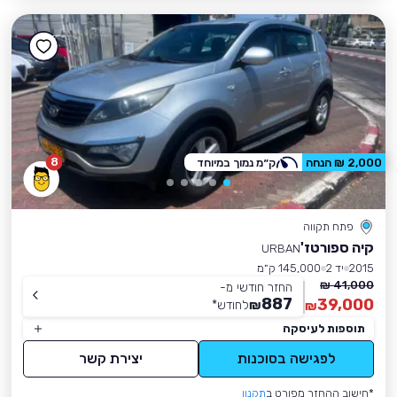
8
2,000 ₪ הנחה
ק״מ נמוך במיוחד
פתח תקווה
קיה ספורטז'
URBAN
2015
יד 2
145,000 ק״מ
41,000 ₪
החזר חודשי מ-
887
39,000
₪
לחודש
*
₪
תוספות לעיסקה
לפגישה בסוכנות
יצירת קשר
*חישוב ההחזר מפורט ב
תקנון