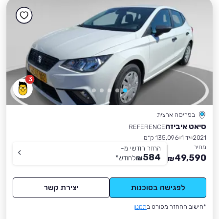
3
בפריסה ארצית
סיאט איביזה
REFERENCE
2021
יד 1
135,096 ק״מ
מחיר
החזר חודשי מ-
584
49,590
₪
לחודש
*
₪
לפגישה בסוכנות
יצירת קשר
*חישוב ההחזר מפורט ב
תקנון