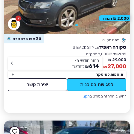
7
2,000 ₪ הנחה
30 צפו ברכב זה
פתח תקווה
סקודה ראפיד
S.BACK STYLE
2015
יד 2
188,000 ק״מ
29,000 ₪
החזר חודשי מ-
614
27,000
₪
לחודש
*
₪
תוספות לעיסקה
לפגישה בסוכנות
יצירת קשר
*חישוב ההחזר מפורט ב
תקנון