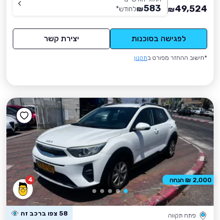
583
49,524
₪
לחודש
*
₪
לפגישה בסוכנות
יצירת קשר
*חישוב ההחזר מפורט ב
תקנון
4
2,000 ₪ הנחה
58 צפו ברכב זה
פתח תקווה