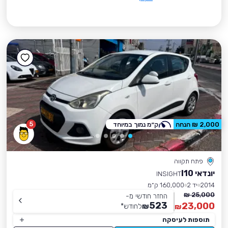
5
2,000 ₪ הנחה
ק״מ נמוך במיוחד
פתח תקווה
יונדאי I10
INSIGHT
2014
יד 2
160,000 ק״מ
25,000 ₪
החזר חודשי מ-
523
23,000
₪
לחודש
*
₪
תוספות לעיסקה