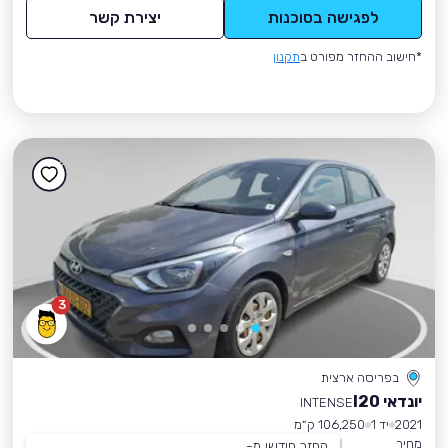
לפגישה בסוכנות
יצירת קשר
*חישוב ההחזר מפורט ב
תקנון
3
בפריסה ארצית
יונדאי I20
INTENSE
2021
יד 1
106,250 ק״מ
מחיר
החזר חודשי מ-