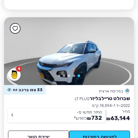
4
33 צפו ברכב זה
בפריסה ארצית
שברולט טריילבליזר
LT PLUS
2022
יד 1
74,594 ק״מ
מחיר
החזר חודשי מ-
732
63,144
₪
לחודש
*
₪
לפגישה בסוכנות
יצירת קשר