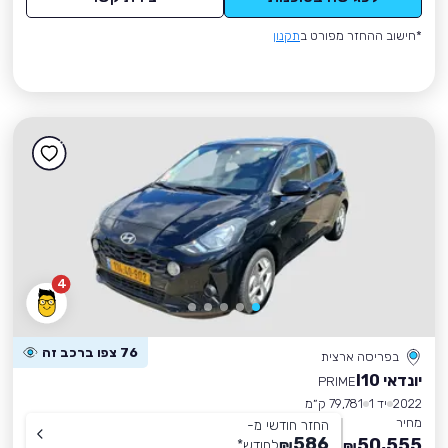
*חישוב ההחזר מפורט ב
תקנון
4
76 צפו ברכב זה
בפריסה ארצית
יונדאי I10
PRIME
2022
יד 1
79,781 ק״מ
מחיר
החזר חודשי מ-
586
50,555
₪
לחודש
*
₪