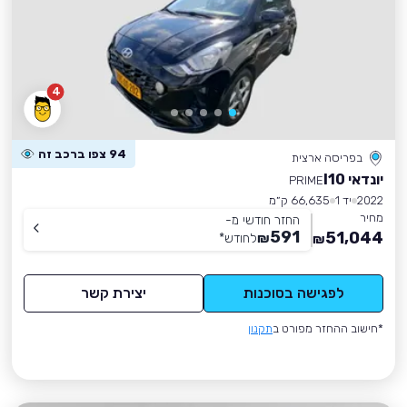
4
94 צפו ברכב זה
בפריסה ארצית
יונדאי I10
PRIME
2022
יד 1
66,635 ק״מ
מחיר
החזר חודשי מ-
591
51,044
₪
לחודש
*
₪
לפגישה בסוכנות
יצירת קשר
*חישוב ההחזר מפורט ב
תקנון