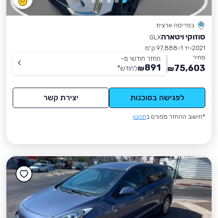
בפריסה ארצית
סוזוקי ויטארה
GLX
2021
יד 1
97,888 ק״מ
מחיר
החזר חודשי מ-
891
75,603
₪
לחודש
*
₪
לפגישה בסוכנות
יצירת קשר
*חישוב ההחזר מפורט ב
תקנון