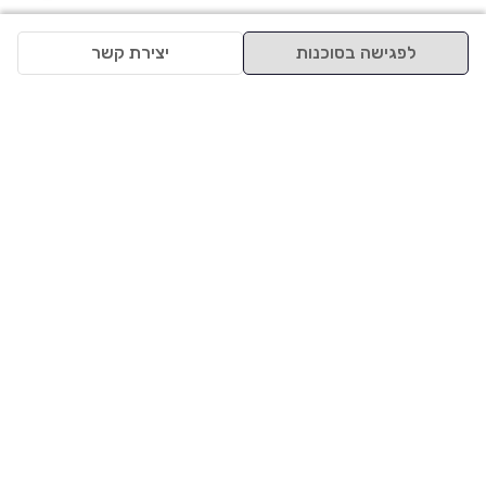
לפגישה בסוכנות
יצירת קשר
למעלה
רכבים
מי אנחנו
סננים מומלצים
מסחריות
מגזין
תקנון
משאיות
אינדקס סוכנויות
נגישות
בדיקת מימון
שאלות ותשובות
מדיניות פרטיות
טרייד אין
אבטחת מידע
מחקר