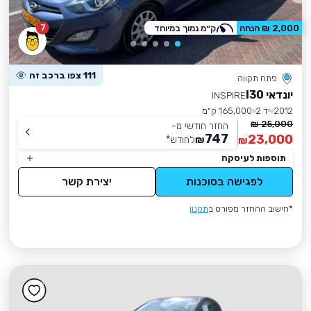
7
2,000 ₪ הנחה
ק״מ נמוך במיוחד
111 צפו ברכב זה
פתח תקווה
יונדאי I30
INSPIRE
2012
יד 2
165,000 ק״מ
25,000 ₪
החזר חודשי מ-
747
23,000
₪
לחודש
*
₪
תוספות לעיסקה
לפגישה בסוכנות
יצירת קשר
*חישוב ההחזר מפורט ב
תקנון