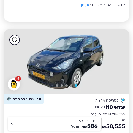
*חישוב ההחזר מפורט ב
תקנון
4
74 צפו ברכב זה
בפריסה ארצית
יונדאי I10
PRIME
2022
יד 1
79,781 ק״מ
מחיר
החזר חודשי מ-
586
50,555
₪
לחודש
*
₪