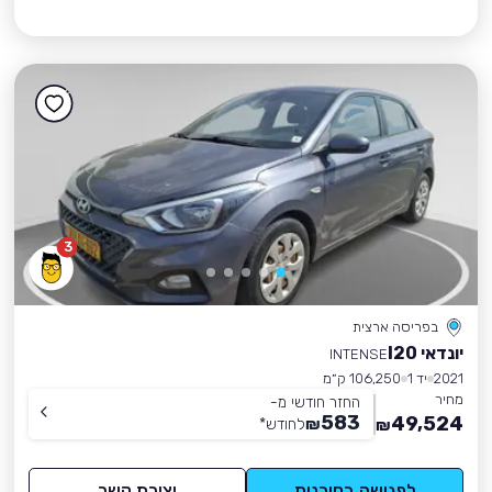
3
בפריסה ארצית
יונדאי I20
INTENSE
2021
יד 1
106,250 ק״מ
מחיר
החזר חודשי מ-
583
49,524
₪
לחודש
*
₪
לפגישה בסוכנות
יצירת קשר