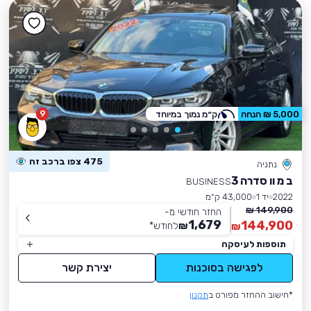
9
5,000 ₪ הנחה
ק״מ נמוך במיוחד
475 צפו ברכב זה
נתניה
ב מ וו סדרה 3
BUSINESS
2022
יד 1
43,000 ק״מ
149,900 ₪
החזר חודשי מ-
1,679
144,900
₪
לחודש
*
₪
תוספות לעיסקה
לפגישה בסוכנות
יצירת קשר
*חישוב ההחזר מפורט ב
תקנון