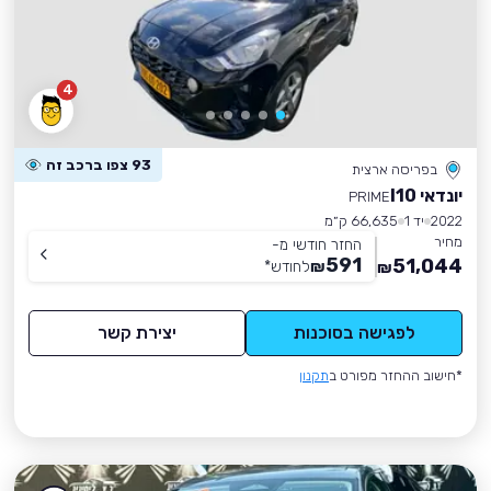
4
93 צפו ברכב זה
בפריסה ארצית
יונדאי I10
PRIME
2022
יד 1
66,635 ק״מ
מחיר
החזר חודשי מ-
591
51,044
₪
לחודש
*
₪
לפגישה בסוכנות
יצירת קשר
*חישוב ההחזר מפורט ב
תקנון