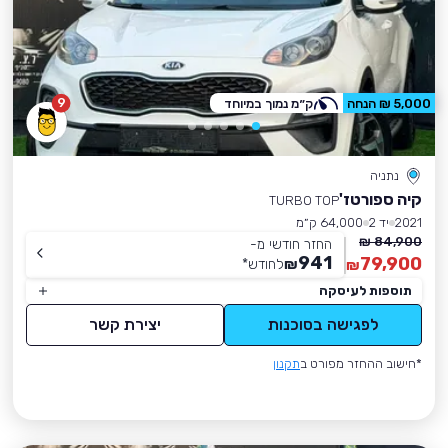
9
5,000 ₪ הנחה
ק״מ נמוך במיוחד
נתניה
קיה ספורטז'
TURBO TOP
2021
יד 2
64,000 ק״מ
84,900 ₪
החזר חודשי מ-
941
79,900
₪
לחודש
*
₪
תוספות לעיסקה
לפגישה בסוכנות
יצירת קשר
*חישוב ההחזר מפורט ב
תקנון