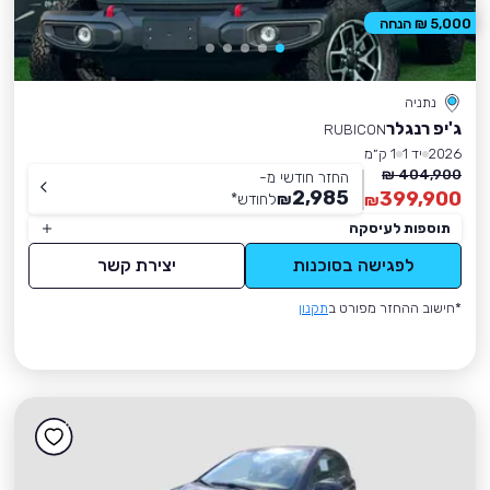
5,000 ₪ הנחה
נתניה
ג'יפ רנגלר
RUBICON
2026
יד 1
1 ק״מ
404,900 ₪
החזר חודשי מ-
2,985
399,900
₪
לחודש
*
₪
תוספות לעיסקה
לפגישה בסוכנות
יצירת קשר
*חישוב ההחזר מפורט ב
תקנון