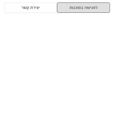
לפגישה בסוכנות
יצירת קשר
למעלה
רכבים
מי אנחנו
סננים מומלצים
מסחריות
מגזין
תקנון
משאיות
אינדקס סוכנויות
נגישות
בדיקת מימון
שאלות ותשובות
מדיניות פרטיות
טרייד אין
אבטחת מידע
מחקר