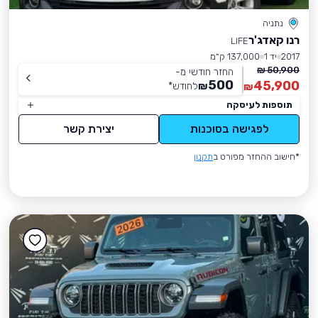
נתניה
רנו קאדג'ר
LIFE
2017
יד 1
137,000 ק״מ
50,900 ₪
החזר חודשי מ-
500
45,900
₪
לחודש
*
₪
תוספות לעיסקה
לפגישה בסוכנות
יצירת קשר
*חישוב ההחזר מפורט ב
תקנון