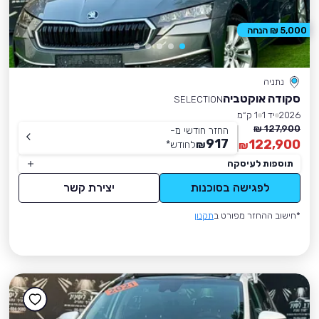
5,000 ₪ הנחה
נתניה
סקודה אוקטביה
SELECTION
2026
יד 1
1 ק״מ
127,900 ₪
החזר חודשי מ-
917
122,900
₪
לחודש
*
₪
תוספות לעיסקה
לפגישה בסוכנות
יצירת קשר
*חישוב ההחזר מפורט ב
תקנון