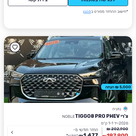
*חישוב ההחזר מפורט ב
תקנון
5,000 ₪ הנחה
נתניה
צ'רי TIGGO8 PRO PHEV
NOBLE
2026
יד 1
1 ק״מ
202,900 ₪
החזר חודשי מ-
1,477
197,900
₪
לחודש
*