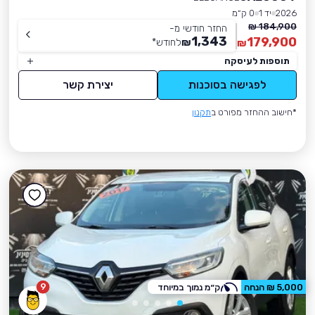
2026
יד 1
0 ק״מ
184,900 ₪
החזר חודשי מ-
1,343
179,900
₪
לחודש
*
₪
תוספות לעיסקה
לפגישה בסוכנות
יצירת קשר
*חישוב ההחזר מפורט ב
תקנון
9
5,000 ₪ הנחה
ק״מ נמוך במיוחד