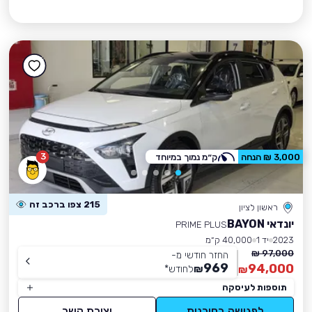
3
3,000 ₪ הנחה
ק״מ נמוך במיוחד
215 צפו ברכב זה
ראשון לציון
יונדאי BAYON
PRIME PLUS
2023
יד 1
40,000 ק״מ
97,000 ₪
החזר חודשי מ-
969
94,000
₪
לחודש
*
₪
תוספות לעיסקה
לפגישה בסוכנות
יצירת קשר