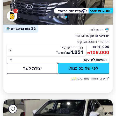
10
3,000 ₪ הנחה
ק״מ נמוך במיוחד
32 צפו ברכב זה
ראשון לציון
יונדאי טוסון
PREMIUM
2022
יד 1
30,000 ק״מ
111,000 ₪
החזר חודשי מ-
1,251
108,000
₪
לחודש
*
₪
תוספות לעיסקה
לפגישה בסוכנות
יצירת קשר
*חישוב ההחזר מפורט ב
תקנון