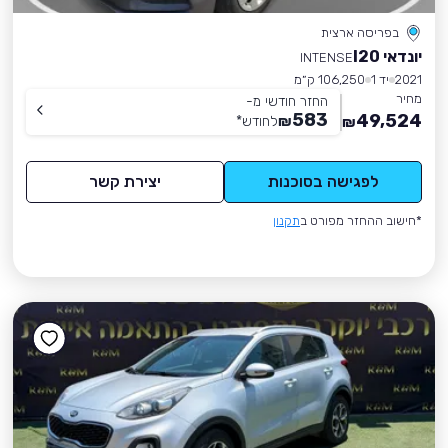
בפריסה ארצית
יונדאי I20
INTENSE
2021
יד 1
106,250 ק״מ
מחיר
החזר חודשי מ-
583
49,524
₪
לחודש
*
₪
לפגישה בסוכנות
יצירת קשר
*חישוב ההחזר מפורט ב
תקנון