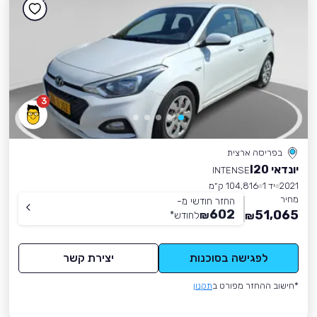
3
בפריסה ארצית
יונדאי I20
INTENSE
2021
יד 1
104,816 ק״מ
מחיר
החזר חודשי מ-
602
51,065
₪
לחודש
*
₪
לפגישה בסוכנות
יצירת קשר
*חישוב ההחזר מפורט ב
תקנון