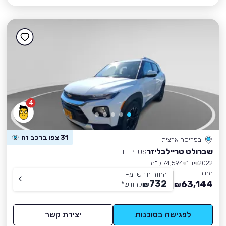
4
31 צפו ברכב זה
בפריסה ארצית
שברולט טריילבליזר
LT PLUS
2022
יד 1
74,594 ק״מ
מחיר
החזר חודשי מ-
732
63,144
₪
לחודש
*
₪
לפגישה בסוכנות
יצירת קשר