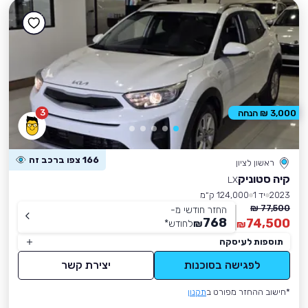
3
3,000 ₪ הנחה
166 צפו ברכב זה
ראשון לציון
קיה סטוניק
LX
2023
יד 1
124,000 ק״מ
77,500 ₪
החזר חודשי מ-
768
74,500
₪
לחודש
*
₪
תוספות לעיסקה
לפגישה בסוכנות
יצירת קשר
*חישוב ההחזר מפורט ב
תקנון