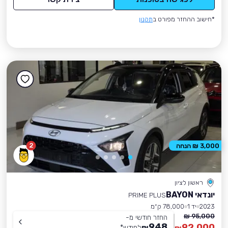
*חישוב ההחזר מפורט ב
תקנון
2
3,000 ₪ הנחה
ראשון לציון
יונדאי BAYON
PRIME PLUS
2023
יד 1
78,000 ק״מ
95,000 ₪
החזר חודשי מ-
948
92,000
₪
לחודש
*