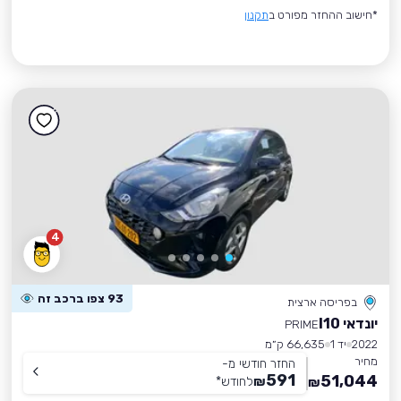
*חישוב ההחזר מפורט ב
תקנון
4
93 צפו ברכב זה
בפריסה ארצית
יונדאי I10
PRIME
2022
יד 1
66,635 ק״מ
מחיר
החזר חודשי מ-
591
51,044
₪
לחודש
*
₪