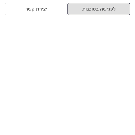
לפגישה בסוכנות
יצירת קשר
למעלה
רכבים
מי אנחנו
סננים מומלצים
מסחריות
מגזין
תקנון
משאיות
אינדקס סוכנויות
נגישות
בדיקת מימון
שאלות ותשובות
מדיניות פרטיות
טרייד אין
אבטחת מידע
מחקר