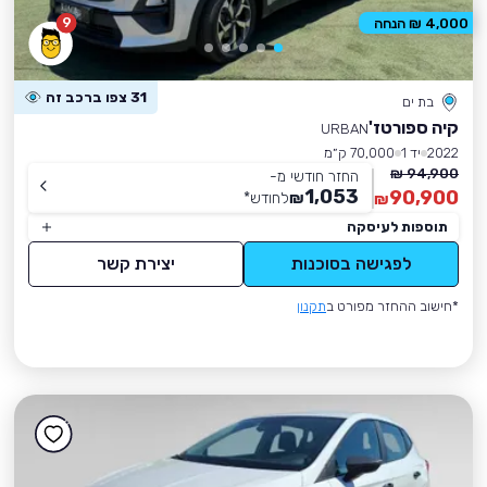
9
4,000 ₪ הנחה
31 צפו ברכב זה
בת ים
קיה ספורטז'
URBAN
2022
יד 1
70,000 ק״מ
94,900 ₪
החזר חודשי מ-
1,053
90,900
₪
לחודש
*
₪
תוספות לעיסקה
לפגישה בסוכנות
יצירת קשר
*חישוב ההחזר מפורט ב
תקנון