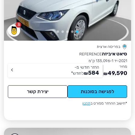
3
בפריסה ארצית
סיאט איביזה
REFERENCE
2021
יד 1
135,096 ק״מ
מחיר
החזר חודשי מ-
584
49,590
₪
לחודש
*
₪
לפגישה בסוכנות
יצירת קשר
*חישוב ההחזר מפורט ב
תקנון