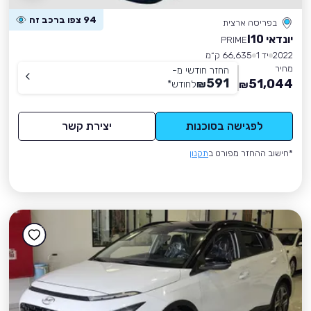
94 צפו ברכב זה
בפריסה ארצית
יונדאי I10
PRIME
2022
יד 1
66,635 ק״מ
מחיר
החזר חודשי מ-
591
51,044
₪
לחודש
*
₪
לפגישה בסוכנות
יצירת קשר
*חישוב ההחזר מפורט ב
תקנון