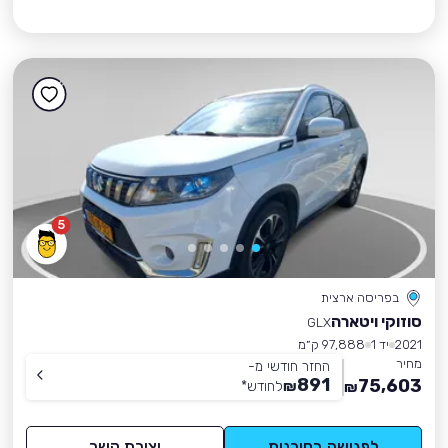
5
בפריסה ארצית
סוזוקי ויטארה
GLX
2021
יד 1
97,888 ק״מ
מחיר
החזר חודשי מ-
891
75,603
₪
לחודש
*
₪
לפגישה בסוכנות
יצירת קשר