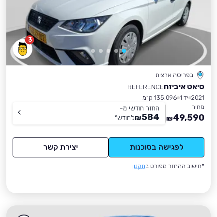
3
בפריסה ארצית
סיאט איביזה
REFERENCE
2021
יד 1
135,096 ק״מ
מחיר
החזר חודשי מ-
584
49,590
₪
לחודש
*
₪
לפגישה בסוכנות
יצירת קשר
*חישוב ההחזר מפורט ב
תקנון