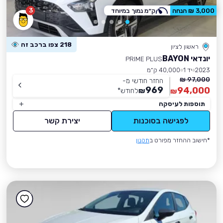
3
3,000 ₪ הנחה
ק״מ נמוך במיוחד
218 צפו ברכב זה
ראשון לציון
יונדאי BAYON
PRIME PLUS
2023
יד 1
40,000 ק״מ
97,000 ₪
החזר חודשי מ-
969
94,000
₪
לחודש
*
₪
תוספות לעיסקה
לפגישה בסוכנות
יצירת קשר
*חישוב ההחזר מפורט ב
תקנון