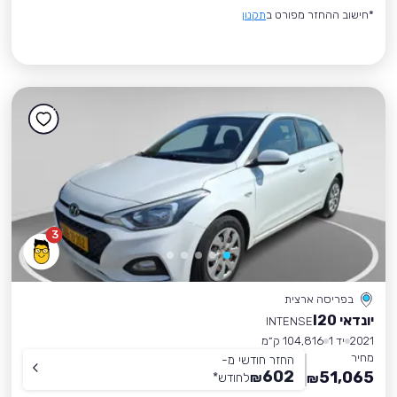
*חישוב ההחזר מפורט ב
תקנון
3
בפריסה ארצית
יונדאי I20
INTENSE
2021
יד 1
104,816 ק״מ
מחיר
החזר חודשי מ-
602
51,065
₪
לחודש
*
₪