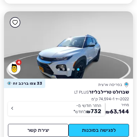
4
33 צפו ברכב זה
בפריסה ארצית
שברולט טריילבליזר
LT PLUS
2022
יד 1
74,594 ק״מ
מחיר
החזר חודשי מ-
732
63,144
₪
לחודש
*
₪
לפגישה בסוכנות
יצירת קשר