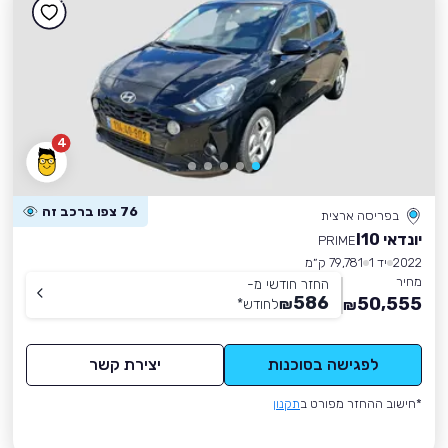
4
76 צפו ברכב זה
בפריסה ארצית
יונדאי I10
PRIME
2022
יד 1
79,781 ק״מ
מחיר
החזר חודשי מ-
586
50,555
₪
לחודש
*
₪
לפגישה בסוכנות
יצירת קשר
*חישוב ההחזר מפורט ב
תקנון