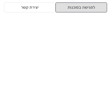
לפגישה בסוכנות
יצירת קשר
למעלה
רכבים
מי אנחנו
סננים מומלצים
מסחריות
מגזין
תקנון
משאיות
אינדקס סוכנויות
נגישות
בדיקת מימון
שאלות ותשובות
מדיניות פרטיות
טרייד אין
אבטחת מידע
מחקר