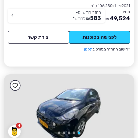
2021
יד 1
106,250 ק״מ
מחיר
החזר חודשי מ-
583
49,524
₪
לחודש
*
₪
לפגישה בסוכנות
יצירת קשר
*חישוב ההחזר מפורט ב
תקנון
4