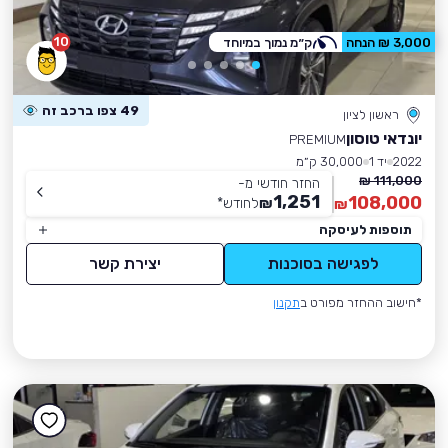
10
3,000 ₪ הנחה
ק״מ נמוך במיוחד
49 צפו ברכב זה
ראשון לציון
יונדאי טוסון
PREMIUM
2022
יד 1
30,000 ק״מ
111,000 ₪
החזר חודשי מ-
1,251
108,000
₪
לחודש
*
₪
תוספות לעיסקה
לפגישה בסוכנות
יצירת קשר
*חישוב ההחזר מפורט ב
תקנון