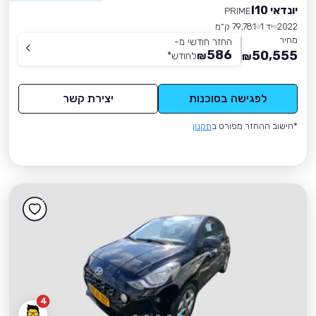
יונדאי I10
PRIME
2022
יד 1
79,781 ק״מ
מחיר
החזר חודשי מ-
586
50,555
₪
לחודש
*
₪
לפגישה בסוכנות
יצירת קשר
*חישוב ההחזר מפורט ב
תקנון
4