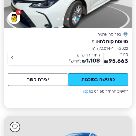
8
בפריסה ארצית
טויוטה קורולה
SUN
2022
יד 1
72,014 ק״מ
מחיר
החזר חודשי מ-
1,108
95,663
₪
לחודש
*
₪
לפגישה בסוכנות
יצירת קשר
*חישוב ההחזר מפורט ב
תקנון