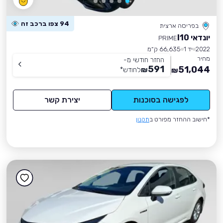
94 צפו ברכב זה
בפריסה ארצית
יונדאי I10
PRIME
2022
יד 1
66,635 ק״מ
מחיר
החזר חודשי מ-
591
51,044
₪
לחודש
*
₪
לפגישה בסוכנות
יצירת קשר
*חישוב ההחזר מפורט ב
תקנון