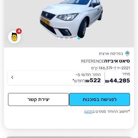
4
בפריסה ארצית
סיאט איביזה
REFERENCE
2021
יד 1
146,379 ק״מ
מחיר
החזר חודשי מ-
522
44,285
₪
לחודש
*
₪
לפגישה בסוכנות
יצירת קשר
*חישוב ההחזר מפורט ב
תקנון