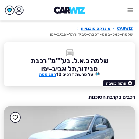
CARWIZ
›
אינדקס סוכנויות
›
שלמה-כאל-בעמ-רכבת-סבידורתל-אביב-יפו
שלמה כ.א.ל. בע""מ" רכבת
סבידור,תל אביב-יפו
על פרשת דרכים 10
הצג מפה
פתוח בשבת
רכבים בקרבת הסוכנות