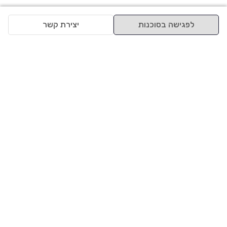
לפגישה בסוכנות
יצירת קשר
למעלה
רכבים
מי אנחנו
סננים מומלצים
מסחריות
מגזין
תקנון
משאיות
אינדקס סוכנויות
נגישות
בדיקת מימון
שאלות ותשובות
מדיניות פרטיות
טרייד אין
אבטחת מידע
מחקר