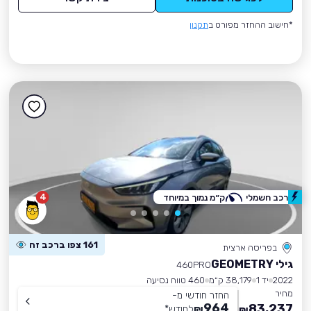
*חישוב ההחזר מפורט ב
תקנון
4
רכב חשמלי
ק״מ נמוך במיוחד
161 צפו ברכב זה
בפריסה ארצית
גילי GEOMETRY
460PRO
2022
יד 1
38,179 ק״מ
460 טווח נסיעה
מחיר
החזר חודשי מ-
964
83,237
₪
לחודש
*
₪