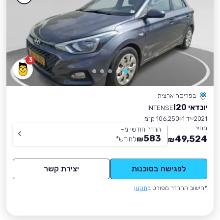
3
בפריסה ארצית
יונדאי I20
INTENSE
2021
יד 1
106,250 ק״מ
מחיר
החזר חודשי מ-
583
49,524
₪
לחודש
*
₪
לפגישה בסוכנות
יצירת קשר
*חישוב ההחזר מפורט ב
תקנון