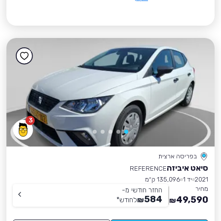
3
בפריסה ארצית
סיאט איביזה
REFERENCE
2021
יד 1
135,096 ק״מ
מחיר
החזר חודשי מ-
584
49,590
₪
לחודש
*
₪