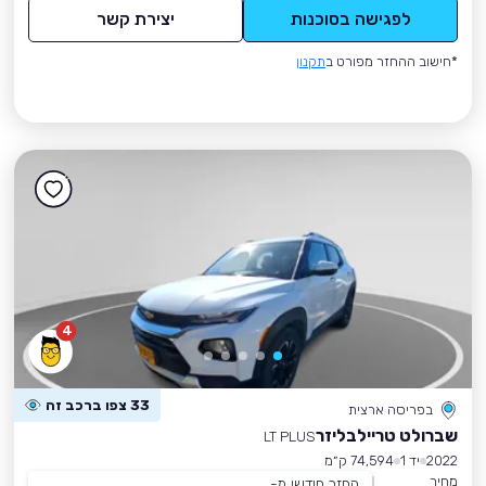
לפגישה בסוכנות
יצירת קשר
*חישוב ההחזר מפורט ב
תקנון
4
33 צפו ברכב זה
בפריסה ארצית
שברולט טריילבליזר
LT PLUS
2022
יד 1
74,594 ק״מ
מחיר
החזר חודשי מ-