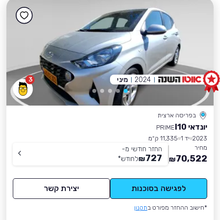
2024
מיני
3
בפריסה ארצית
יונדאי I10
PRIME
2023
יד 1
11,335 ק״מ
מחיר
החזר חודשי מ-
727
70,522
₪
לחודש
*
₪
לפגישה בסוכנות
יצירת קשר
*חישוב ההחזר מפורט ב
תקנון