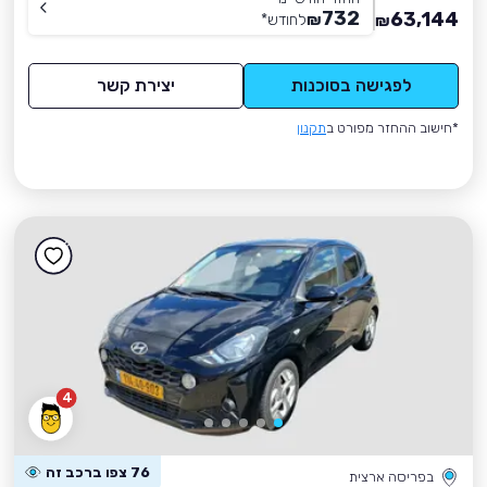
732
63,144
₪
לחודש
*
₪
לפגישה בסוכנות
יצירת קשר
*חישוב ההחזר מפורט ב
תקנון
4
76 צפו ברכב זה
בפריסה ארצית