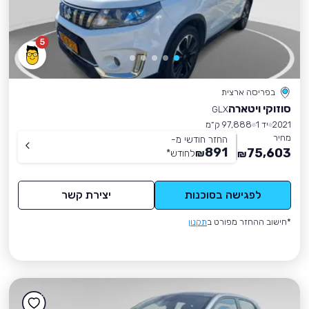
5
בפריסה ארצית
סוזוקי ויטארה
GLX
2021
יד 1
97,888 ק״מ
מחיר
החזר חודשי מ-
891
75,603
₪
לחודש
*
₪
לפגישה בסוכנות
יצירת קשר
*חישוב ההחזר מפורט ב
תקנון