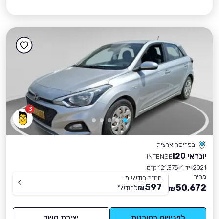
3
בפריסה ארצית
יונדאי I20
INTENSE
2021
יד 1
121,375 ק״מ
מחיר
החזר חודשי מ-
597
50,672
₪
לחודש
*
₪
לפגישה בסוכנות
יצירת קשר