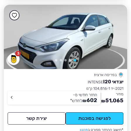
3
בפריסה ארצית
יונדאי I20
INTENSE
2021
יד 1
104,816 ק״מ
מחיר
החזר חודשי מ-
602
51,065
₪
לחודש
*
₪
לפגישה בסוכנות
יצירת קשר
*חישוב ההחזר מפורט ב
תקנון