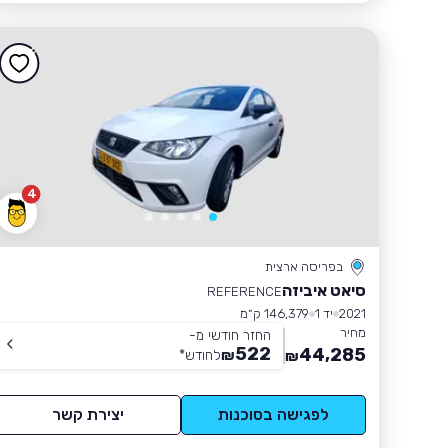
4
בפריסה ארצית
סיאט איביזה
REFERENCE
2021
יד 1
146,379 ק״מ
מחיר
החזר חודשי מ-
522
44,285
₪
לחודש
*
₪
לפגישה בסוכנות
יצירת קשר