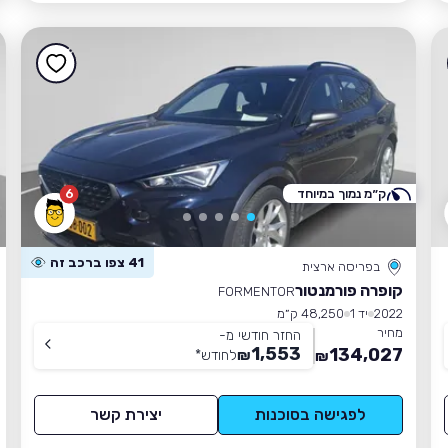
ק״מ נמוך במיוחד
6
41 צפו ברכב זה
בפריסה ארצית
קופרה פורמנטור
FORMENTOR
2022
יד 1
48,250 ק״מ
מחיר
החזר חודשי מ-
1,553
134,027
₪
לחודש
*
₪
לפגישה בסוכנות
יצירת קשר