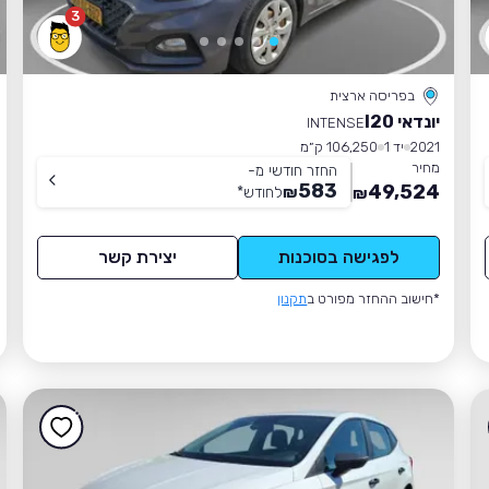
3
בפריסה ארצית
יונדאי I20
INTENSE
2021
יד 1
106,250 ק״מ
מחיר
החזר חודשי מ-
583
49,524
₪
לחודש
*
₪
לפגישה בסוכנות
יצירת קשר
*חישוב ההחזר מפורט ב
תקנון