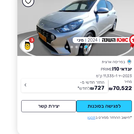
2024
מיני
3
בפריסה ארצית
יונדאי I10
PRIME
2023
יד 1
11,335 ק״מ
מחיר
החזר חודשי מ-
727
70,522
₪
לחודש
*
₪
לפגישה בסוכנות
יצירת קשר
*חישוב ההחזר מפורט ב
תקנון