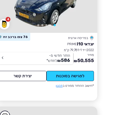
4
76 צפו ברכב זה
בפריסה ארצית
יונדאי I10
PRIME
2022
יד 1
79,781 ק״מ
מחיר
החזר חודשי מ-
586
50,555
₪
לחודש
*
₪
לפגישה בסוכנות
יצירת קשר
*חישוב ההחזר מפורט ב
תקנון