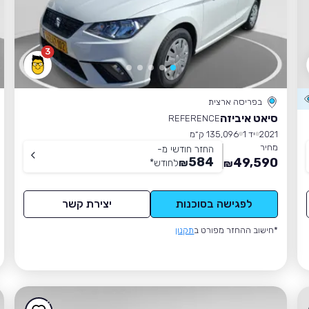
3
בפריסה ארצית
סיאט איביזה
REFERENCE
2021
יד 1
135,096 ק״מ
מחיר
החזר חודשי מ-
584
49,590
₪
לחודש
*
₪
לפגישה בסוכנות
יצירת קשר
*חישוב ההחזר מפורט ב
תקנון