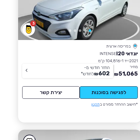
3
בפריסה ארצית
יונדאי I20
INTENSE
2021
יד 1
104,816 ק״מ
מחיר
החזר חודשי מ-
602
51,065
₪
לחודש
*
₪
לפגישה בסוכנות
יצירת קשר
*חישוב ההחזר מפורט ב
תקנון