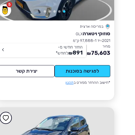
5
בפריסה ארצית
סוזוקי ויטארה
GLX
2021
יד 1
97,888 ק״מ
מחיר
החזר חודשי מ-
891
75,603
₪
לחודש
*
₪
לפגישה בסוכנות
יצירת קשר
*חישוב ההחזר מפורט ב
תקנון