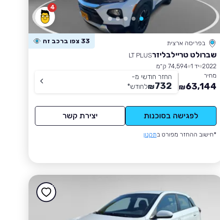
4
33 צפו ברכב זה
בפריסה ארצית
שברולט טריילבליזר
LT PLUS
2022
יד 1
74,594 ק״מ
מחיר
החזר חודשי מ-
732
63,144
₪
לחודש
*
₪
לפגישה בסוכנות
יצירת קשר
*חישוב ההחזר מפורט ב
תקנון