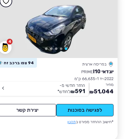
4
94 צפו ברכב זה
בפריסה ארצית
יונדאי I10
PRIME
2022
יד 1
66,635 ק״מ
מחיר
החזר חודשי מ-
591
51,044
₪
לחודש
*
₪
לפגישה בסוכנות
יצירת קשר
*חישוב ההחזר מפורט ב
תקנון