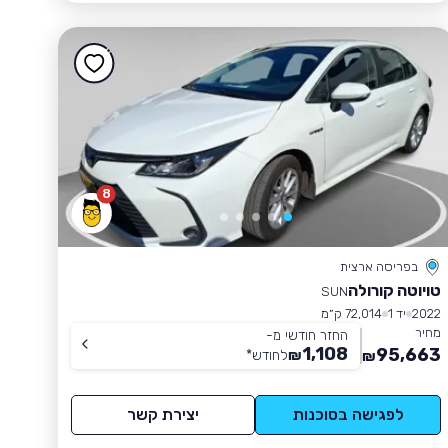
8
בפריסה ארצית
טויוטה קורולה
SUN
2022
יד 1
72,014 ק״מ
מחיר
החזר חודשי מ-
1,108
95,663
₪
לחודש
*
₪
לפגישה בסוכנות
יצירת קשר