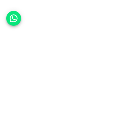
אפשר לעזור?
אנחנו ב-CARWIZ נעזור לך
להתחדש בקלות ובנוחות ברכב יד
שנייה בהתאמה אישית מתוך אלפי
רכבים וממאות סוכנויות רכב מובילות
באמצעות ממשק חדשני וידידותי
שפיתחנו, ובעזרת האלגוריתם החכם
והמהפכני שלנו.