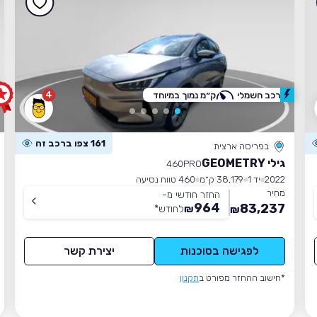
4
רכב חשמלי
ק״מ נמוך במיוחד
161 צפו ברכב זה
בפריסה ארצית
גילי GEOMETRY
460PRO
2022
יד 1
38,179 ק״מ
460 טווח נסיעה
מחיר
החזר חודשי מ-
964
83,237
₪
לחודש
*
₪
לפגישה בסוכנות
יצירת קשר
*חישוב ההחזר מפורט ב
תקנון