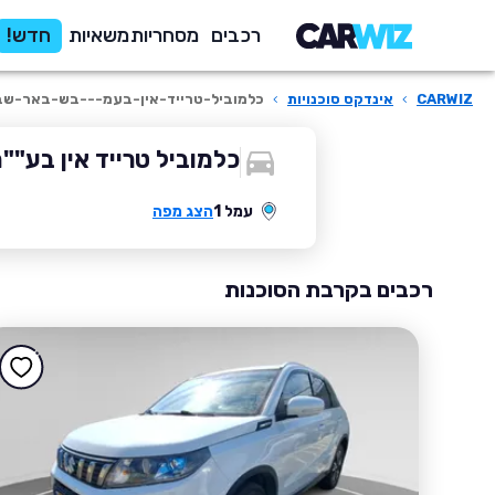
רכבים
מסחריות
משאיות
חדש!
CARWIZ
›
אינדקס סוכנויות
›
כלמוביל-טרייד-אין-בעמ---בש-באר-ש
כלמוביל טרייד אין בע""
עמל 1
הצג מפה
רכבים בקרבת הסוכנות