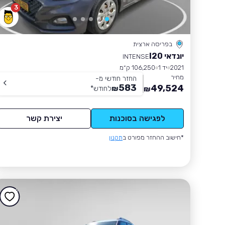
3
בפריסה ארצית
יונדאי I20
INTENSE
2021
יד 1
106,250 ק״מ
מחיר
החזר חודשי מ-
583
49,524
₪
לחודש
*
₪
לפגישה בסוכנות
יצירת קשר
*חישוב ההחזר מפורט ב
תקנון