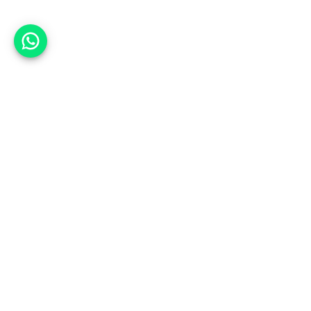
אפשר לעזור?
אנחנו ב-CARWIZ נעזור לך
להתחדש בקלות ובנוחות ברכב יד
שנייה בהתאמה אישית מתוך אלפי
רכבים וממאות סוכנויות רכב מובילות
באמצעות ממשק חדשני וידידותי
שפיתחנו, ובעזרת האלגוריתם החכם
והמהפכני שלנו.