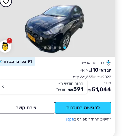
4
91 צפו ברכב זה
בפריסה ארצית
יונדאי I10
PRIME
2022
יד 1
66,635 ק״מ
מחיר
החזר חודשי מ-
591
51,044
₪
לחודש
*
₪
לפגישה בסוכנות
יצירת קשר
*חישוב ההחזר מפורט ב
תקנון