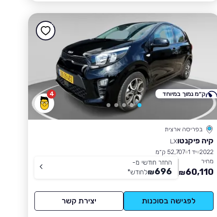
ק״מ נמוך במיוחד
4
בפריסה ארצית
קיה פיקנטו
LX
2022
יד 1
52,707 ק״מ
מחיר
החזר חודשי מ-
696
60,110
₪
לחודש
*
₪
לפגישה בסוכנות
יצירת קשר