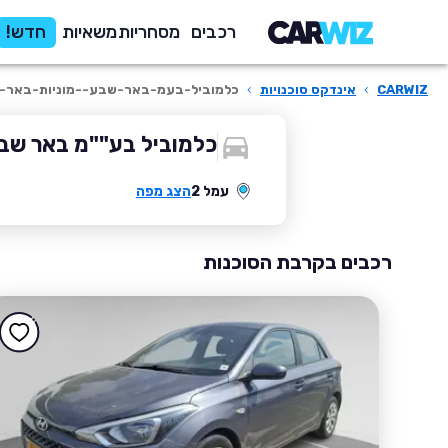
רכבים
מסחריות
משאיות
חדש!
CARWIZ
›
אינדקס סוכנויות
›
כלמוביל-בעמ-באר-שבע--מוניות-באר-
כלמוביל בע""מ באר שבע
עמל 2
הצג מפה
רכבים בקרבת הסוכנות