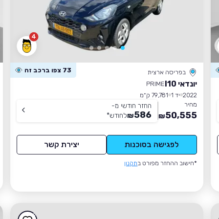
4
73 צפו ברכב זה
בפריסה ארצית
יונדאי I10
PRIME
2022
יד 1
79,781 ק״מ
מחיר
החזר חודשי מ-
586
50,555
₪
לחודש
*
₪
לפגישה בסוכנות
יצירת קשר
*חישוב ההחזר מפורט ב
תקנון