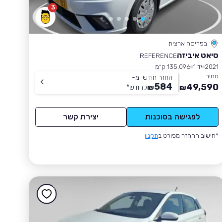
3
בפריסה ארצית
סיאט איביזה
REFERENCE
2021
יד 1
135,096 ק״מ
מחיר
החזר חודשי מ-
584
49,590
₪
לחודש
*
₪
לפגישה בסוכנות
יצירת קשר
*חישוב ההחזר מפורט ב
תקנון