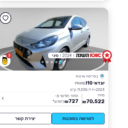
2024
מיני
3
בפריסה ארצית
יונדאי I10
PRIME
2023
יד 1
11,335 ק״מ
מחיר
החזר חודשי מ-
727
70,522
₪
לחודש
*
₪
לפגישה בסוכנות
יצירת קשר