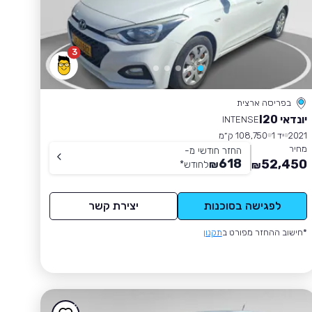
3
בפריסה ארצית
יונדאי I20
INTENSE
2021
יד 1
108,750 ק״מ
מחיר
החזר חודשי מ-
618
52,450
₪
לחודש
*
₪
לפגישה בסוכנות
יצירת קשר
*חישוב ההחזר מפורט ב
תקנון