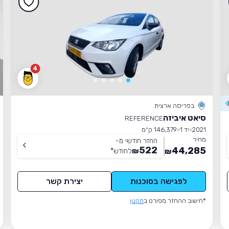
4
בפריסה ארצית
סיאט איביזה
REFERENCE
2021
יד 1
146,379 ק״מ
מחיר
החזר חודשי מ-
522
44,285
₪
לחודש
*
₪
לפגישה בסוכנות
יצירת קשר
*חישוב ההחזר מפורט ב
תקנון