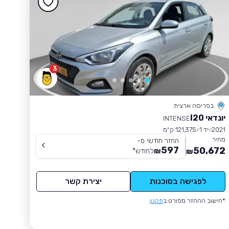
3
בפריסה ארצית
יונדאי I20
INTENSE
2021
יד 1
121,375 ק״מ
מחיר
החזר חודשי מ-
597
50,672
₪
לחודש
*
₪
לפגישה בסוכנות
יצירת קשר
*חישוב ההחזר מפורט ב
תקנון