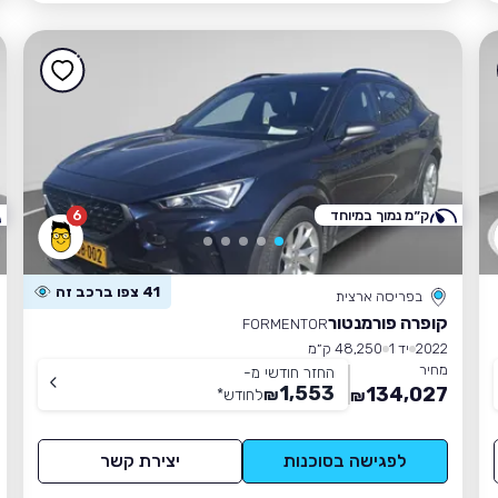
ק״מ נמוך במיוחד
6
41 צפו ברכב זה
בפריסה ארצית
קופרה פורמנטור
FORMENTOR
2022
יד 1
48,250 ק״מ
מחיר
החזר חודשי מ-
1,553
134,027
₪
לחודש
*
₪
לפגישה בסוכנות
יצירת קשר