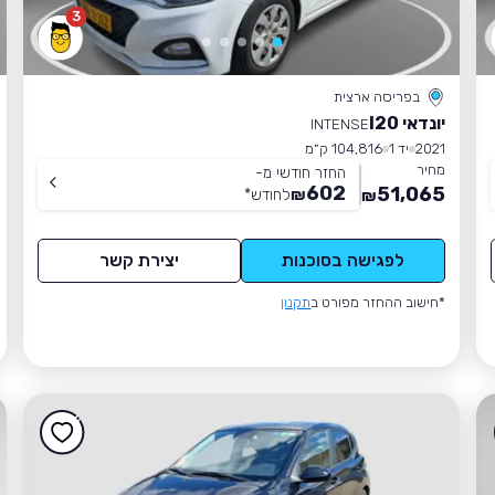
3
בפריסה ארצית
יונדאי I20
INTENSE
2021
יד 1
104,816 ק״מ
מחיר
החזר חודשי מ-
602
51,065
₪
לחודש
*
₪
לפגישה בסוכנות
יצירת קשר
*חישוב ההחזר מפורט ב
תקנון