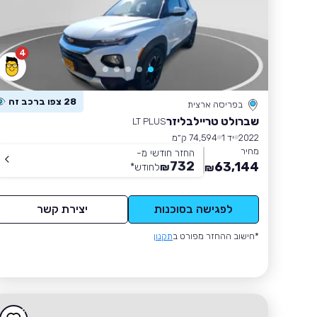
4
28 צפו ברכב זה
בפריסה ארצית
שברולט טריילבליזר
LT PLUS
2022
יד 1
74,594 ק״מ
מחיר
החזר חודשי מ-
732
63,144
₪
לחודש
*
₪
לפגישה בסוכנות
יצירת קשר
*חישוב ההחזר מפורט ב
תקנון