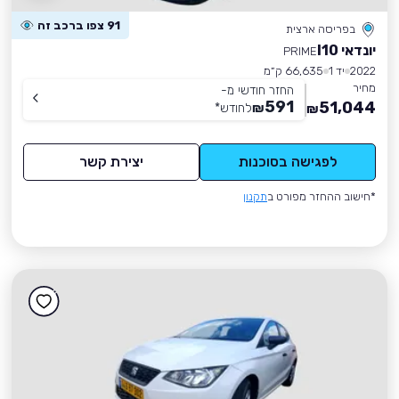
91 צפו ברכב זה
בפריסה ארצית
יונדאי I10
PRIME
2022
יד 1
66,635 ק״מ
מחיר
החזר חודשי מ-
591
51,044
₪
לחודש
*
₪
לפגישה בסוכנות
יצירת קשר
*חישוב ההחזר מפורט ב
תקנון