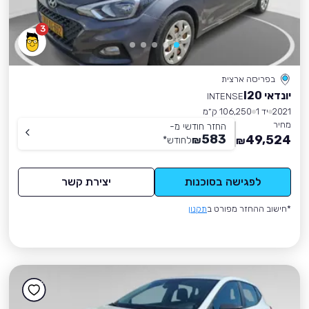
3
בפריסה ארצית
יונדאי I20
INTENSE
2021
יד 1
106,250 ק״מ
מחיר
החזר חודשי מ-
583
49,524
₪
לחודש
*
₪
לפגישה בסוכנות
יצירת קשר
*חישוב ההחזר מפורט ב
תקנון