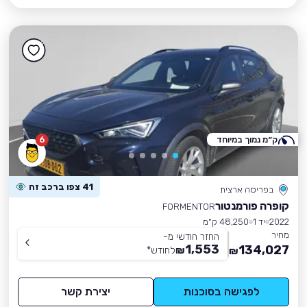
ק״מ נמוך במיוחד
6
41 צפו ברכב זה
בפריסה ארצית
קופרה פורמנטור
FORMENTOR
2022
יד 1
48,250 ק״מ
מחיר
החזר חודשי מ-
1,553
134,027
₪
לחודש
*
₪
לפגישה בסוכנות
יצירת קשר