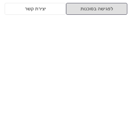
לפגישה בסוכנות
יצירת קשר
למעלה
רכבים
מי אנחנו
סננים מומלצים
מסחריות
מגזין
תקנון
משאיות
אינדקס סוכנויות
נגישות
בדיקת מימון
שאלות ותשובות
מדיניות פרטיות
טרייד אין
אבטחת מידע
מחקר