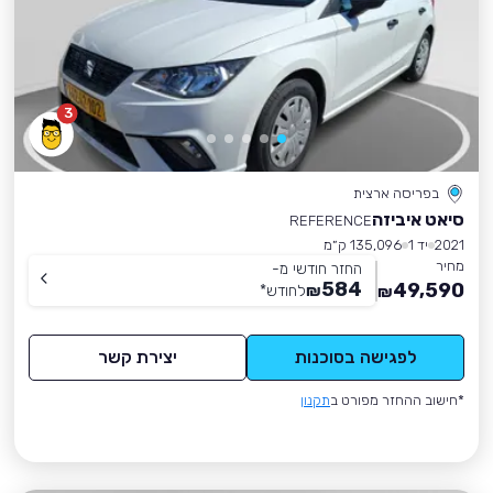
3
בפריסה ארצית
סיאט איביזה
REFERENCE
2021
יד 1
135,096 ק״מ
מחיר
החזר חודשי מ-
584
49,590
₪
לחודש
*
₪
לפגישה בסוכנות
יצירת קשר
*חישוב ההחזר מפורט ב
תקנון