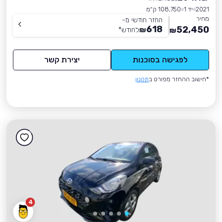
2021
יד 1
108,750 ק״מ
מחיר
החזר חודשי מ-
618
52,450
₪
לחודש
*
₪
לפגישה בסוכנות
יצירת קשר
*חישוב ההחזר מפורט ב
תקנון
4