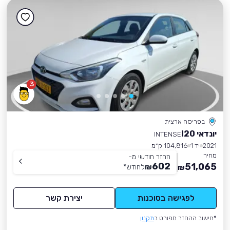
3
בפריסה ארצית
יונדאי I20
INTENSE
2021
יד 1
104,816 ק״מ
מחיר
החזר חודשי מ-
602
51,065
₪
לחודש
*
₪
לפגישה בסוכנות
יצירת קשר
*חישוב ההחזר מפורט ב
תקנון