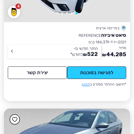
4
בפריסה ארצית
סיאט איביזה
REFERENCE
2021
יד 1
146,379 ק״מ
מחיר
החזר חודשי מ-
522
44,285
₪
לחודש
*
₪
לפגישה בסוכנות
יצירת קשר
*חישוב ההחזר מפורט ב
תקנון