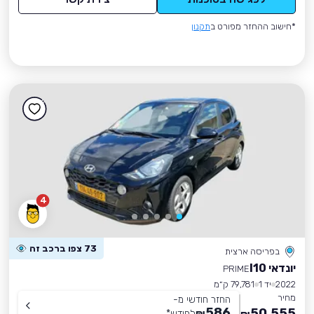
*חישוב ההחזר מפורט ב
תקנון
4
73 צפו ברכב זה
בפריסה ארצית
יונדאי I10
PRIME
2022
יד 1
79,781 ק״מ
מחיר
החזר חודשי מ-
586
50,555
₪
לחודש
*