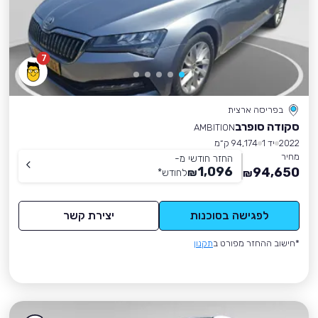
7
בפריסה ארצית
סקודה סופרב
AMBITION
2022
יד 1
94,174 ק״מ
מחיר
החזר חודשי מ-
1,096
94,650
₪
לחודש
*
₪
לפגישה בסוכנות
יצירת קשר
*חישוב ההחזר מפורט ב
תקנון