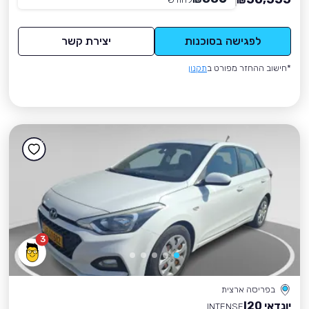
₪
לפגישה בסוכנות
יצירת קשר
*חישוב ההחזר מפורט ב
תקנון
3
בפריסה ארצית
יונדאי I20
INTENSE