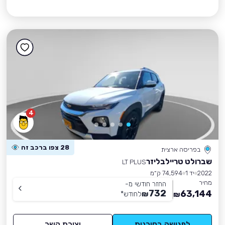
4
28 צפו ברכב זה
בפריסה ארצית
שברולט טריילבליזר
LT PLUS
2022
יד 1
74,594 ק״מ
מחיר
החזר חודשי מ-
732
63,144
₪
לחודש
*
₪
לפגישה בסוכנות
יצירת קשר