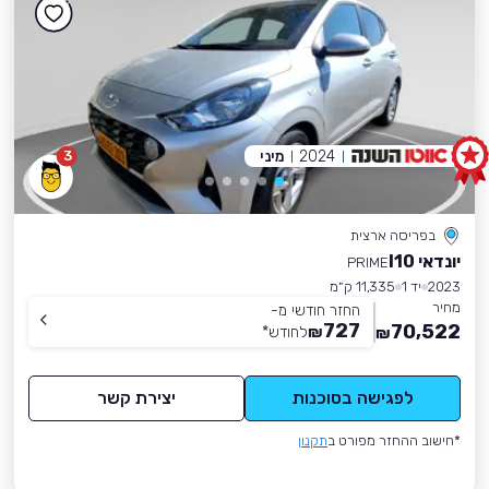
2024
מיני
3
בפריסה ארצית
יונדאי I10
PRIME
2023
יד 1
11,335 ק״מ
מחיר
החזר חודשי מ-
727
70,522
₪
לחודש
*
₪
לפגישה בסוכנות
יצירת קשר
*חישוב ההחזר מפורט ב
תקנון