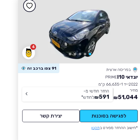
4
91 צפו ברכב זה
בפריסה ארצית
יונדאי I10
PRIME
2022
יד 1
66,635 ק״מ
מחיר
החזר חודשי מ-
591
51,044
₪
לחודש
*
₪
לפגישה בסוכנות
יצירת קשר
*חישוב ההחזר מפורט ב
תקנון