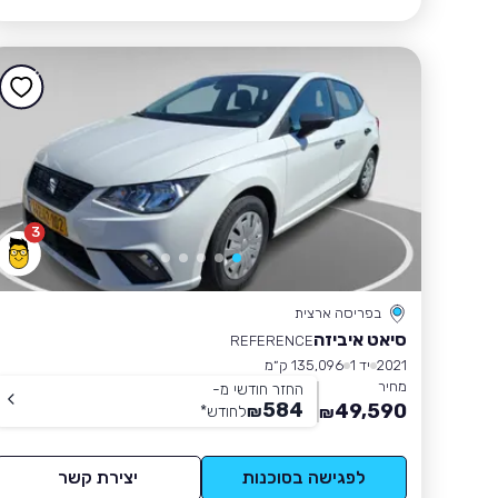
3
בפריסה ארצית
סיאט איביזה
REFERENCE
2021
יד 1
135,096 ק״מ
מחיר
החזר חודשי מ-
584
49,590
₪
לחודש
*
₪
לפגישה בסוכנות
יצירת קשר