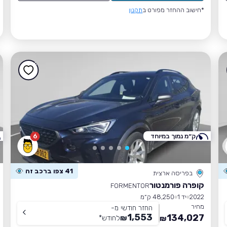
*חישוב ההחזר מפורט ב
תקנון
ק״מ נמוך במיוחד
6
41 צפו ברכב זה
בפריסה ארצית
קופרה פורמנטור
FORMENTOR
2022
יד 1
48,250 ק״מ
מחיר
החזר חודשי מ-
1,553
134,027
₪
לחודש
*
₪