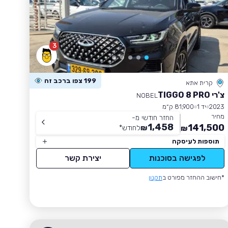
3
199 צפו ברכב זה
קרית אתא
צ'רי TIGGO 8 PRO
NOBEL
2023
יד 1
81,900 ק״מ
מחיר
החזר חודשי מ-
1,458
141,500
₪
לחודש
*
₪
תוספות לעיסקה
לפגישה בסוכנות
יצירת קשר
*חישוב ההחזר מפורט ב
תקנון