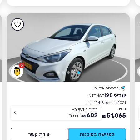
3
בפריסה ארצית
יונדאי I20
INTENSE
2021
יד 1
104,816 ק״מ
מחיר
החזר חודשי מ-
602
51,065
₪
לחודש
*
₪
לפגישה בסוכנות
יצירת קשר