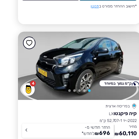
*חישוב ההחזר מפורט ב
תקנון
ק״מ נמוך במיוחד
4
בפריסה ארצית
קיה פיקנטו
LX
2022
יד 1
52,707 ק״מ
מחיר
החזר חודשי מ-
696
60,110
₪
לחודש
*
₪