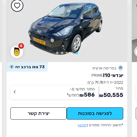
4
73 צפו ברכב זה
בפריסה ארצית
יונדאי I10
PRIME
2022
יד 1
79,781 ק״מ
מחיר
החזר חודשי מ-
586
50,555
₪
לחודש
*
₪
לפגישה בסוכנות
יצירת קשר
*חישוב ההחזר מפורט ב
תקנון