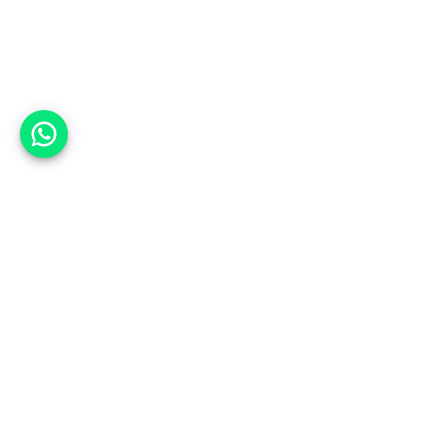
אפשר לעזור?
אנחנו ב-CARWIZ נעזור לך
להתחדש בקלות ובנוחות ברכב יד
שנייה בהתאמה אישית מתוך אלפי
רכבים וממאות סוכנויות רכב מובילות
באמצעות ממשק חדשני וידידותי
שפיתחנו, ובעזרת האלגוריתם החכם