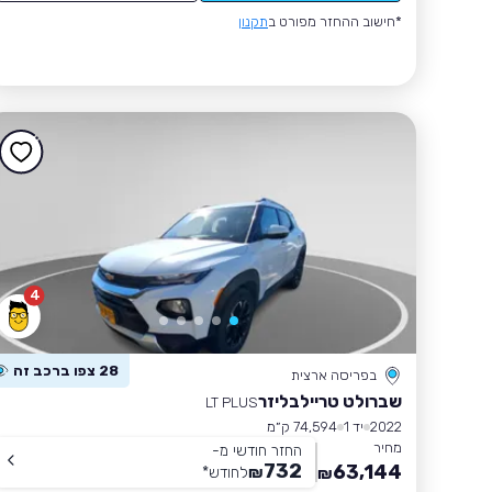
*חישוב ההחזר מפורט ב
תקנון
4
28 צפו ברכב זה
בפריסה ארצית
שברולט טריילבליזר
LT PLUS
2022
יד 1
74,594 ק״מ
מחיר
החזר חודשי מ-
732
63,144
₪
לחודש
*
₪