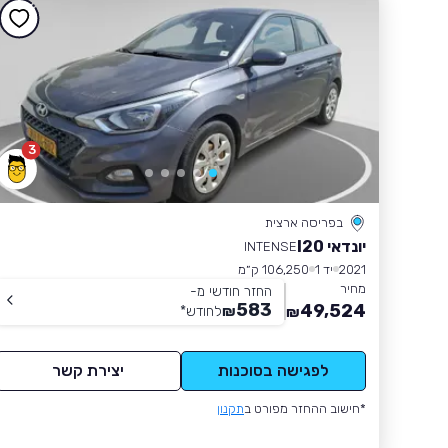
3
בפריסה ארצית
יונדאי I20
INTENSE
2021
יד 1
106,250 ק״מ
מחיר
החזר חודשי מ-
583
49,524
₪
לחודש
*
₪
לפגישה בסוכנות
יצירת קשר
*חישוב ההחזר מפורט ב
תקנון