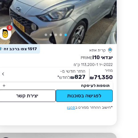
5
1517 צפו ברכב זה
קרית אתא
יונדאי I10
PRIME
2022
יד 1
113,200 ק״מ
מחיר
החזר חודשי מ-
827
71,350
₪
לחודש
*
₪
תוספות לעיסקה
לפגישה בסוכנות
יצירת קשר
*חישוב ההחזר מפורט ב
תקנון