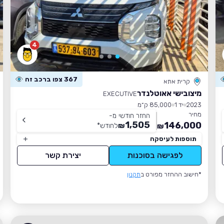
4
367 צפו ברכב זה
קרית אתא
מיצובישי אאוטלנדר
EXECUTIVE
2023
יד 1
85,000 ק״מ
מחיר
החזר חודשי מ-
1,505
146,000
₪
לחודש
*
₪
תוספות לעיסקה
לפגישה בסוכנות
יצירת קשר
*חישוב ההחזר מפורט ב
תקנון