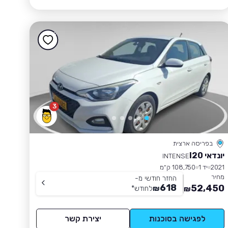
3
בפריסה ארצית
יונדאי I20
INTENSE
2021
יד 1
108,750 ק״מ
מחיר
החזר חודשי מ-
618
52,450
₪
לחודש
*
₪
לפגישה בסוכנות
יצירת קשר