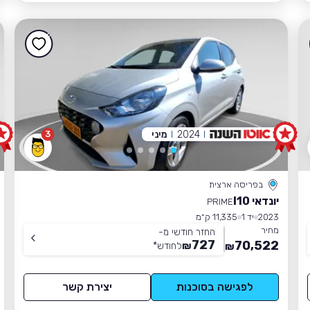
2024
מיני
3
בפריסה ארצית
יונדאי I10
PRIME
2023
יד 1
11,335 ק״מ
מחיר
החזר חודשי מ-
727
70,522
₪
לחודש
*
₪
לפגישה בסוכנות
יצירת קשר