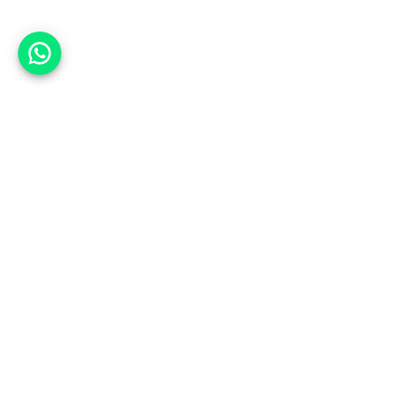
אפשר לעזור?
אנחנו ב-CARWIZ נעזור לך
להתחדש בקלות ובנוחות ברכב יד
שנייה בהתאמה אישית מתוך אלפי
רכבים וממאות סוכנויות רכב מובילות
באמצעות ממשק חדשני וידידותי
שפיתחנו, ובעזרת האלגוריתם החכם
והמהפכני שלנו.