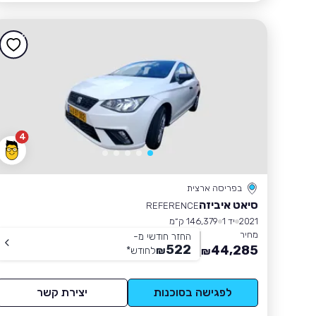
4
בפריסה ארצית
סיאט איביזה
REFERENCE
2021
יד 1
146,379 ק״מ
מחיר
החזר חודשי מ-
522
44,285
₪
לחודש
*
₪
לפגישה בסוכנות
יצירת קשר