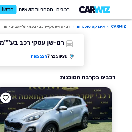
רכבים
מסחריות
משאיות
חדש!
CARWIZ
›
אינדקס סוכנויות
›
רם-שן-עסקי-רכב-בעמ-תל-אביב-יפו
רם-שן עסקי רכב בע""מ 
עציון גבר 7
הצג מפה
רכבים בקרבת הסוכנות