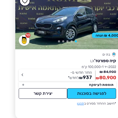
10
4,00 ₪ הנחה
בת ים
קיה ספורטז'
LX
2022
יד 1
100,000 ק״מ
84,900 ₪
החזר חודשי מ-
937
80,900
₪
לחודש
*
₪
תוספות לעיסקה
לפגישה בסוכנות
יצירת קשר
*חישוב ההחזר מפורט ב
תקנון