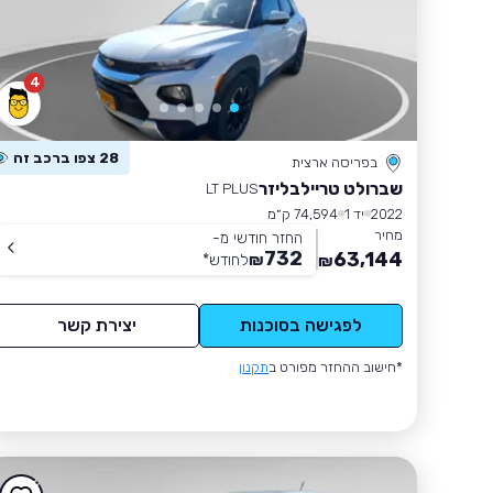
4
28 צפו ברכב זה
בפריסה ארצית
שברולט טריילבליזר
LT PLUS
2022
יד 1
74,594 ק״מ
מחיר
החזר חודשי מ-
732
63,144
₪
לחודש
*
₪
לפגישה בסוכנות
יצירת קשר
*חישוב ההחזר מפורט ב
תקנון