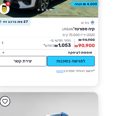
9
4,000 ₪ הנחה
27 צפו ברכב זה
בת ים
קיה ספורטז'
URBAN
2022
יד 1
70,000 ק״מ
94,900 ₪
החזר חודשי מ-
1,053
90,900
₪
לחודש
*
₪
תוספות לעיסקה
לפגישה בסוכנות
יצירת קשר
*חישוב ההחזר מפורט ב
תקנון