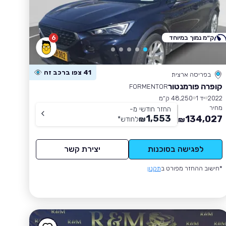
ק״מ נמוך במיוחד
6
41 צפו ברכב זה
בפריסה ארצית
קופרה פורמנטור
FORMENTOR
2022
יד 1
48,250 ק״מ
מחיר
החזר חודשי מ-
1,553
134,027
₪
לחודש
*
₪
לפגישה בסוכנות
יצירת קשר
*חישוב ההחזר מפורט ב
תקנון