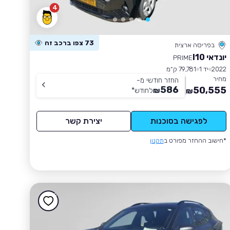
4
73 צפו ברכב זה
בפריסה ארצית
יונדאי I10
PRIME
2022
יד 1
79,781 ק״מ
מחיר
החזר חודשי מ-
586
50,555
₪
לחודש
*
₪
לפגישה בסוכנות
יצירת קשר
*חישוב ההחזר מפורט ב
תקנון