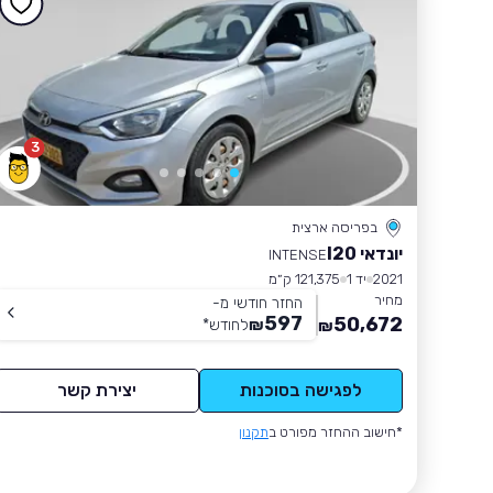
3
בפריסה ארצית
יונדאי I20
INTENSE
2021
יד 1
121,375 ק״מ
מחיר
החזר חודשי מ-
597
50,672
₪
לחודש
*
₪
לפגישה בסוכנות
יצירת קשר
*חישוב ההחזר מפורט ב
תקנון