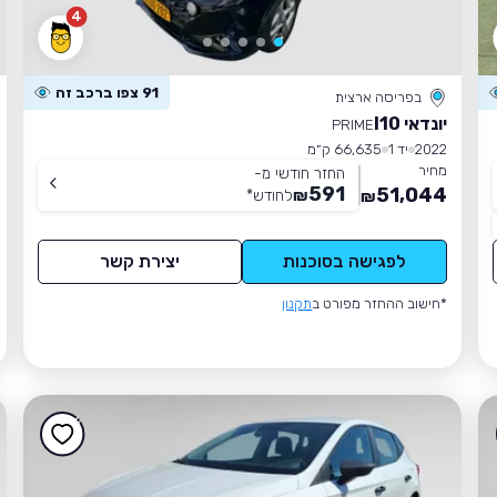
4
91 צפו ברכב זה
בפריסה ארצית
יונדאי I10
PRIME
2022
יד 1
66,635 ק״מ
מחיר
החזר חודשי מ-
591
51,044
₪
לחודש
*
₪
לפגישה בסוכנות
יצירת קשר
*חישוב ההחזר מפורט ב
תקנון