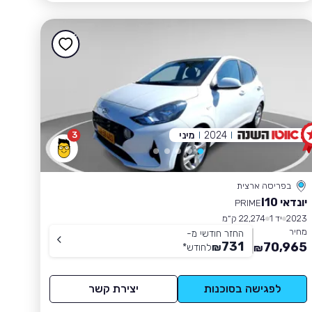
2024
מיני
3
בפריסה ארצית
יונדאי I10
PRIME
2023
יד 1
22,274 ק״מ
מחיר
החזר חודשי מ-
731
70,965
₪
לחודש
*
₪
לפגישה בסוכנות
יצירת קשר