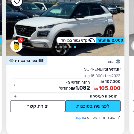
3
2,000 ₪ הנחה
ק״מ נמוך במיוחד
0
58 צפו ברכב זה
אזור
יונדאי וניו
SUPREME
2023
יד 1
15,000 ק״מ
107,000 ₪
החזר חודשי מ-
1,082
105,000
₪
לחודש
*
₪
תוספות לעיסקה
לפגישה בסוכנות
יצירת קשר
*חישוב ההחזר מפורט ב
תקנון