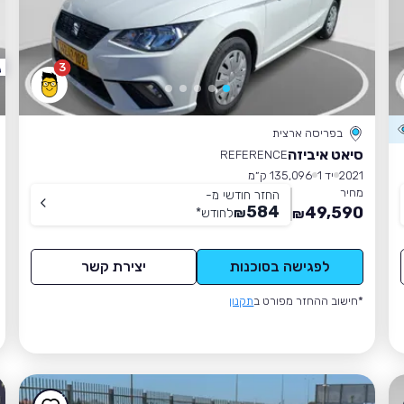
3
בפריסה ארצית
סיאט איביזה
REFERENCE
2021
יד 1
135,096 ק״מ
מחיר
החזר חודשי מ-
584
49,590
₪
לחודש
*
₪
לפגישה בסוכנות
יצירת קשר
*חישוב ההחזר מפורט ב
תקנון