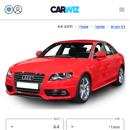
דף הבית
›
מחקר
›
אאודי
›
A4 2011
יצרן
דגם