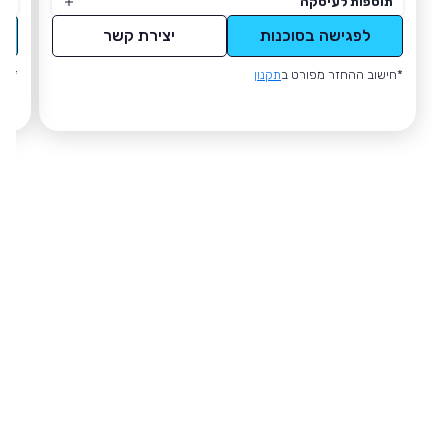
תוספות לעיסקה
תו
לפגישה בסוכנות
יצירת קשר
*חישוב ההחזר מפורט ב
תקנון
*חי