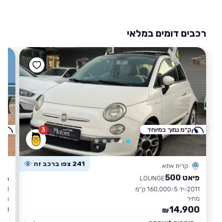
רכבים דומים במלאי
ק״מ נמוך במיוחד
3
ק
241 צפו ברכב זה
קרית אתא
פיאט 500
ג'י
LOUNGE
2011
יד 5
160,000 ק״מ
011
מחיר
מחי
90
14,900
₪