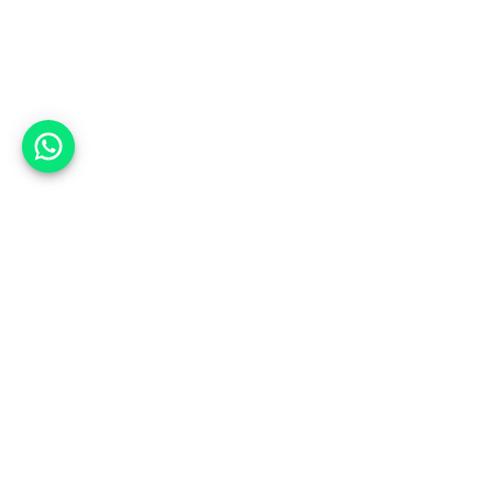
אפשר לעזור?
למעלה
רכבים
מי אנחנו
סננים מומלצים
מסחריות
מגזין
תקנון
משאיות
אינדקס סוכנויות
נגישות