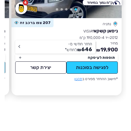
ק״מ נמוך במיוחד
4
207 צפו ברכב זה
נתניה
ניסאן קשקאי
מרצ
VISIA
2012
יד 4
190,000 ק״מ
012
מחיר
מחי
החזר חודשי מ-
646
00
19,900
₪
לחודש
*
₪
תוספות לעיסקה
תו
לפגישה בסוכנות
יצירת קשר
*חישוב ההחזר מפורט ב
תקנון
*חי