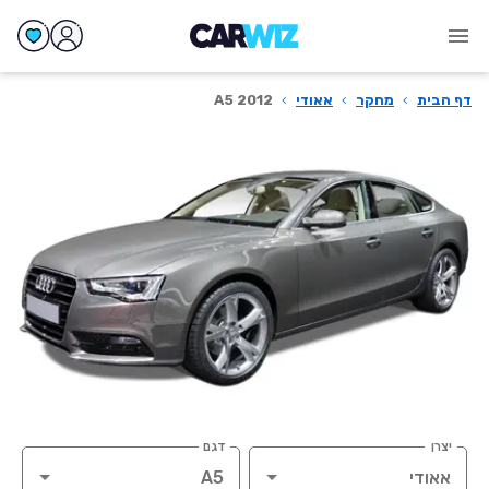
דף הבית
›
מחקר
›
אאודי
›
A5 2012
יצרן
דגם