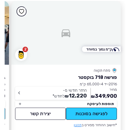
ק״מ נמוך במיוחד
2
פתח תקווה
פורשה 718 בוקסטר
ג'י
2016
יד 4
65,000 ק״מ
016
מחיר
מחי
החזר חודשי מ-
12,220
00
349,900
₪
לחודש
*
₪
תוספות לעיסקה
תו
לפגישה בסוכנות
יצירת קשר
*חישוב ההחזר מפורט ב
תקנון
*חי