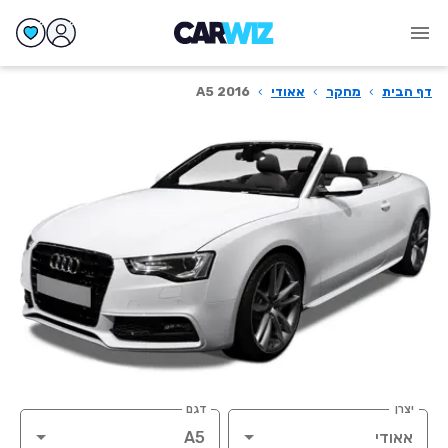
דף הבית
›
מחקר
›
אאודי
›
A5 2016
יצרן
דגם