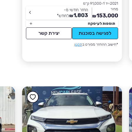
2021
יד 1
91,000 ק״מ
מחיר
החזר חודשי מ-
1,803
153,000
₪
לחודש
*
₪
תוספות לעיסקה
לפגישה בסוכנות
יצירת קשר
*חישוב ההחזר מפורט ב
תקנון