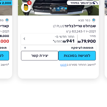
ק״מ נמוך במיוחד
5
2,000 ₪ הנחה
כפר סבא
פתח
שברולט טריילבליזר
קאדילאק
LT PLUS
2021
יד 1
83,243 ק״מ
2021
יד
מחיר
8,000 ₪
החזר חודשי מ-
941
,000
79,900
₪
לחודש
*
₪
תוספות לעיסקה
תוספ
לפגישה בסוכנות
יצירת קשר
לפ
*חישוב ההחזר מפורט ב
תקנון
*חישוב 