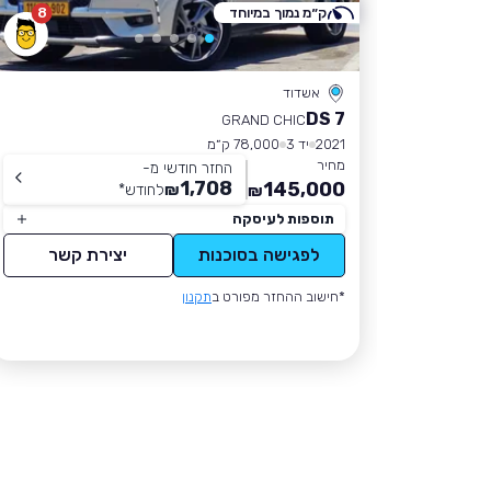
ק״מ נמוך במיוחד
8
אשדוד
DS 7
GRAND CHIC
2021
יד 3
78,000 ק״מ
מחיר
החזר חודשי מ-
1,708
145,000
₪
לחודש
*
₪
תוספות לעיסקה
לפגישה בסוכנות
יצירת קשר
*חישוב ההחזר מפורט ב
תקנון