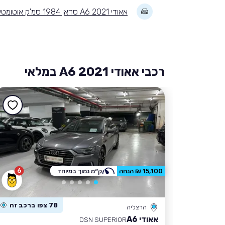
אאודי A6 2021 סדאן 1984 סמ'ק אוטומטית DSN EXECT
רכבי אאודי A6 2021 במלאי
6
15,100 ₪ הנחה
ק״מ נמוך במיוחד
78 צפו ברכב זה
הרצליה
אאודי A6
DSN SUPERIOR