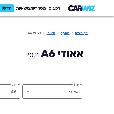
רכבים
מסחריות
משאיות
חדש!
דף הבית
›
מחקר
›
אאודי
›
A6 2021
אאודי A6
2021
יצרן
דגם