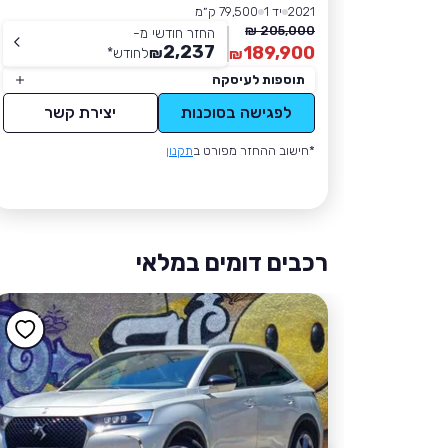
2021
יד 1
79,500 ק״מ
205,000 ₪
החזר חודשי מ-
2,237
189,900
₪
לחודש
*
₪
תוספות לעיסקה
לפגישה בסוכנות
יצירת קשר
*חישוב ההחזר מפורט ב
תקנון
רכבים דומים במלאי