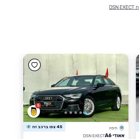
5
45 צפו ברכב זה
חיפה
אאודי A6
DSN EXECT