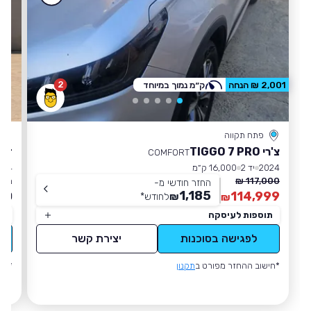
2
2,001 ₪ הנחה
ק״מ נמוך במיוחד
פתח תקווה
צ'רי TIGGO 7 PRO
דאצ
COMFORT
2024
יד 2
16,000 ק״מ
024
117,000 ₪
מחי
החזר חודשי מ-
1,185
00
114,999
₪
לחודש
*
₪
תוספות לעיסקה
תו
לפגישה בסוכנות
יצירת קשר
*חישוב ההחזר מפורט ב
תקנון
*חי