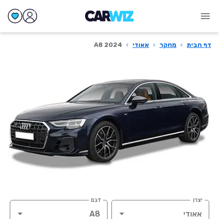
דף הבית
›
מחקר
›
אאודי
›
A8 2024
יצרן
דגם