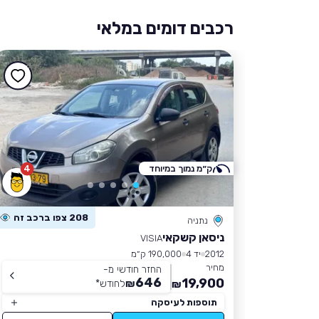
רכבים דומים במלאי
ק״מ נמוך במיוחד
4
208 צפו ברכב זה
נתניה
ניסאן קשקאי
VISIA
2012
יד 4
190,000 ק״מ
מחיר
החזר חודשי מ-
646
19,900
₪
לחודש
*
₪
תוספות לעיסקה