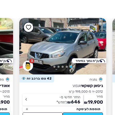
ק״מ נמוך במיוחד
3
ק״מ 
42 צפו ברכב זה
נתניה
פתח
ניסאן קשקאי
אאודי S5
VISIA
2012
יד 5
198,000 ק״מ
2013
יד
מחיר
מחיר
החזר חודשי מ-
646
,900
19,900
₪
לחודש
*
₪
תוספות לעיסקה
תוספ