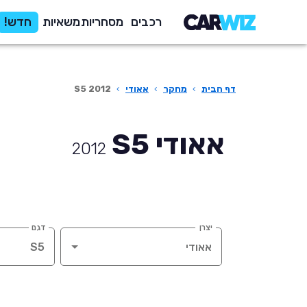
רכבים
מסחריות
משאיות
חדש!
דף הבית
›
מחקר
›
אאודי
›
S5 2012
אאודי S5
2012
יצרן
דגם