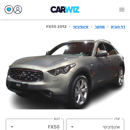
דף הבית
›
מחקר
›
אינפיניטי
›
FX50 2012
יצרן
דגם