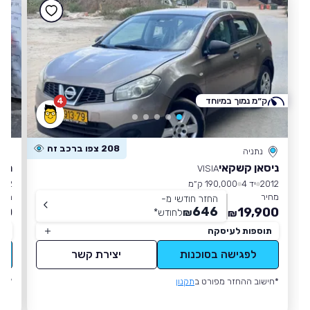
ק״מ נמוך במיוחד
4
208 צפו ברכב זה
נתניה
ניסאן קשקאי
מרצ
VISIA
2012
יד 4
190,000 ק״מ
012
מחיר
מחי
החזר חודשי מ-
646
00
19,900
₪
לחודש
*
₪
תוספות לעיסקה
תו
לפגישה בסוכנות
יצירת קשר
*חישוב ההחזר מפורט ב
תקנון
*חי