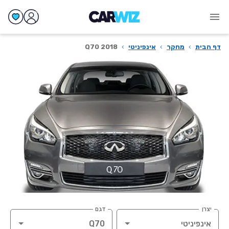
דף הבית
›
מחקר
›
אינפיניטי
›
Q70 2018
יצרן
דגם