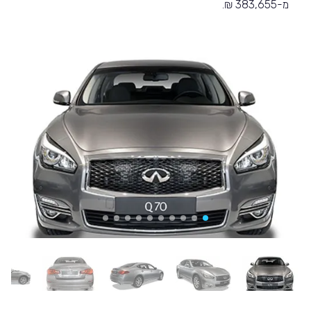
מ-383,655 ₪.