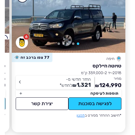
6
ק
77 צפו ברכב זה
חיפה
טויוטה היילקס
טויוט
2018
יד 2
359,000 ק״מ
018
מחיר
מחי
החזר חודשי מ-
1,321
00
124,990
₪
לחודש
*
₪
תוספות לעיסקה
תו
לפגישה בסוכנות
יצירת קשר
*חישוב ההחזר מפורט ב
תקנון
*חי