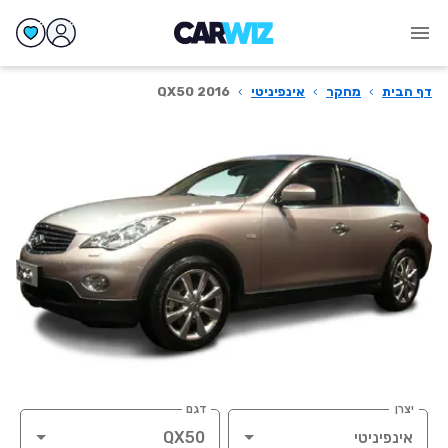
דף הבית
›
מחקר
›
אינפיניטי
›
QX50 2016
יצרן
דגם