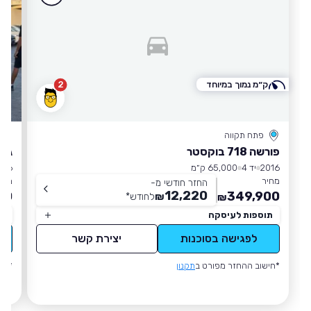
ק״מ נמוך במיוחד
2
פתח תקווה
פורשה 718 בוקסטר
ג'י
2016
יד 4
65,000 ק״מ
016
מחיר
מחי
החזר חודשי מ-
12,220
00
349,900
₪
לחודש
*
₪
תוספות לעיסקה
תו
לפגישה בסוכנות
יצירת קשר
*חישוב ההחזר מפורט ב
תקנון
*חי