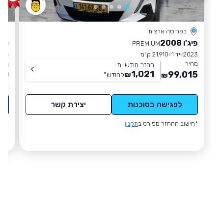
בפריסה ארצית
פיג'ו 2008
סיט
PREMIUM
2023
יד 1
21,910 ק״מ
023
מחיר
מחי
החזר חודשי מ-
1,021
00
99,015
₪
לחודש
*
₪
תו
לפגישה בסוכנות
יצירת קשר
*חישוב ההחזר מפורט ב
תקנון
*חי