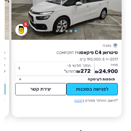
5
נתניה
סיטרואן C4 פיקאסו
סיטרוא
COMFORT PK
2017
יד 3
190,000 ק״מ
017
מחיר
מחי
החזר חודשי מ-
272
00
24,900
₪
לחודש
*
₪
תוספות לעיסקה
תו
לפגישה בסוכנות
יצירת קשר
*חישוב ההחזר מפורט ב
תקנון
*חי