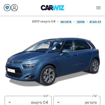
דף הבית
›
מחקר
›
סיטרואן
›
C4 פיקאסו 2017
יצרן
דגם