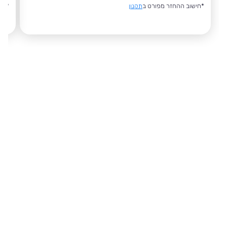
*חישוב ההחזר מפורט ב
תקנון
*חי