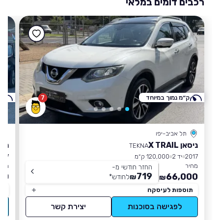
רכבים דומים במלאי
ק״מ נמוך במיוחד
7
ק
תל אביב-יפו
ניסאן X TRAIL
רנו
TEKNA
2017
יד 2
120,000 ק״מ
017
מחיר
מחי
החזר חודשי מ-
719
00
66,000
₪
לחודש
*
₪
תוספות לעיסקה
תו
לפגישה בסוכנות
יצירת קשר