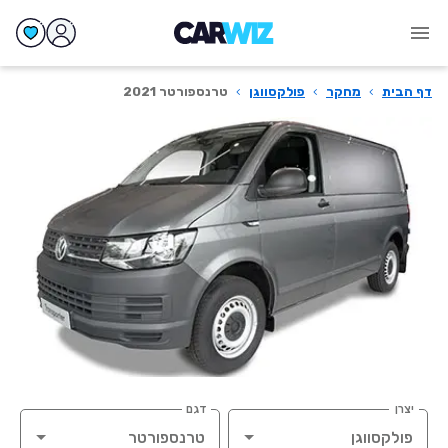
דף הבית
›
מחקר
›
פולקסווגן
›
טרנספורטר 2021
יצרן
דגם