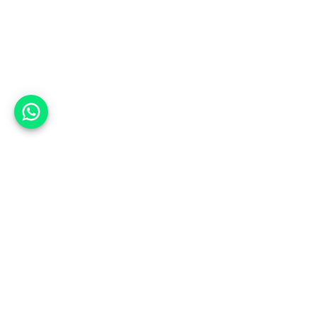
אפשר לעזור?
למעלה
רכבים
מי אנחנו
סננים מומלצים
מסחריות
מגזין
תקנון