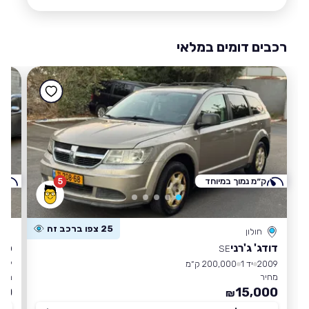
רכבים דומים במלאי
ק״מ נמוך במיוחד
5
ק
25 צפו ברכב זה
חולון
דודג' ג'רני
סוז
SE
2009
יד 1
200,000 ק״מ
009
מחיר
מחי
00
15,000
₪