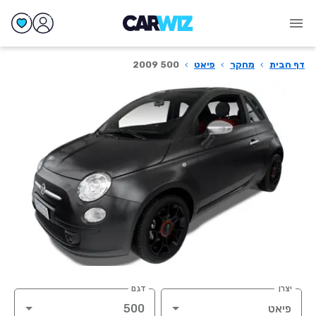
דף הבית
›
מחקר
›
פיאט
›
500 2009
יצרן
דגם